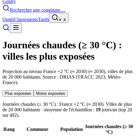
Gentry
Rechercher une commune…
Outils
Classements
Tarifs
⌘
K
Journées chaudes (≥ 30 °C)
:
villes les plus exposées
Projection au niveau
France +2 °C (≈ 2030)
(≈ 2030), villes de plus
de 20 000 habitants. Source : DRIAS (TRACC 2023, Météo-
France).
Plus exposées
Moins exposées
Journées chaudes (≥ 30 °C)
:
France +2 °C (≈ 2030)
. Villes de plus
de 20 000 habitants
· moyenne de l'échantillon :
19
jours/an
(top
20
sur
492
).
Journées chaudes (≥ 30
Rang
Commune
Population
°C)