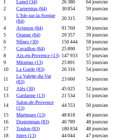
1
Lunel
(
34
)
26 380
64
jours/an
2
Carpentras
(
84
)
30 854
59
jours/an
L'Isle-sur-la-Sorgue
3
20 315
59
jours/an
(
84
)
4
Avignon
(
84
)
91 760
59
jours/an
5
Orange
(
84
)
29 357
59
jours/an
6
Nîmes
(
30
)
150 444
58
jours/an
7
Cavaillon
(
84
)
25 890
57
jours/an
8
Aix-en-Provence
(
13
)
147 933
57
jours/an
9
Miramas
(
13
)
25 891
55
jours/an
10
La Garde
(
83
)
26 316
54
jours/an
La Valette-du-Var
11
23 660
54
jours/an
(
83
)
12
Alès
(
30
)
45 025
52
jours/an
13
Gardanne
(
13
)
21 534
51
jours/an
Salon-de-Provence
14
44 553
50
jours/an
(
13
)
15
Martigues
(
13
)
48 818
49
jours/an
16
Draguignan
(
83
)
40 789
48
jours/an
17
Toulon
(
83
)
180 834
48
jours/an
18
Istres
(
13
)
44 044
47
jours/an