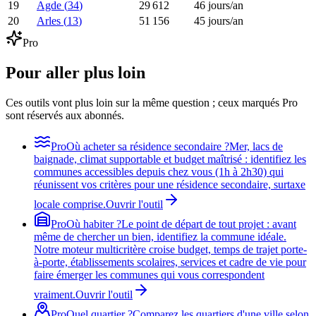
19
Agde
(
34
)
29 612
46
jours/an
20
Arles
(
13
)
51 156
45
jours/an
Pro
Pour aller plus loin
Ces outils vont plus loin sur la même question ; ceux marqués Pro
sont réservés aux abonnés.
Pro
Où acheter sa résidence secondaire ?
Mer, lacs de
baignade, climat supportable et budget maîtrisé : identifiez les
communes accessibles depuis chez vous (1h à 2h30) qui
réunissent vos critères pour une résidence secondaire, surtaxe
locale comprise.
Ouvrir l'outil
Pro
Où habiter ?
Le point de départ de tout projet : avant
même de chercher un bien, identifiez la commune idéale.
Notre moteur multicritère croise budget, temps de trajet porte-
à-porte, établissements scolaires, services et cadre de vie pour
faire émerger les communes qui vous correspondent
vraiment.
Ouvrir l'outil
Pro
Quel quartier ?
Comparez les quartiers d'une ville selon