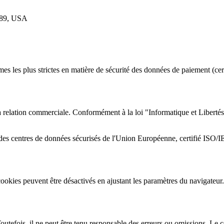
789, USA
ormes les plus strictes en matière de sécurité des données de paiement (c
 relation commerciale. Conformément à la loi "Informatique et Libertés" 
des centres de données sécurisés de l'Union Européenne, certifié ISO/
 cookies peuvent être désactivés en ajustant les paramètres du navigateur.
utefois, il ne peut être tenu responsable des erreurs ou omissions. Le co