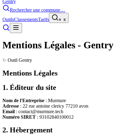
Gentry
Rechercher une commune…
Outils
Classements
Tarifs
⌘
K
Mentions Légales - Gentry
✨ Outil Gentry
Mentions
Légales
1. Éditeur du site
Nom de l'Entreprise
: Murmure
Adresse
: 22 rue antoine clericy 77210 avon
Email
: contact@murmure.tech
Numéro SIRET
: 93102840100012
2. Hébergement