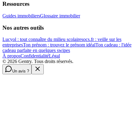
Ressources
Guides immobiliers
Glossaire immobilier
Nos autres outils
Lucyol : tout connaître du milieu scolaire
socs.fr : veille sur les
entreprises
Ton prénom : trouvez le prénom idéal
Ton cadeau : l'idée
cadeau parfaite en quelques swipes
À propos
Confidentialité
Légal
©
2026
Gentry. Tous droits réservés.
Un avis ?