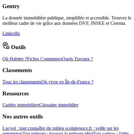
Gentry
La donnée immobilière publique, simplifiée et accessible. Trouvez le
meilleur cadre de vie grâce aux données DVF, INSEE et Cerema.
LinkedIn
Outils
Où Habiter ?
Fiches Communes
Quels Travaux ?
Classements
Tous les classements
Où vivre en Île-de-France ?
Ressources
Guides immobiliers
Glossaire immobilier
Nos autres outils
Lucyol : tout connaître du milieu scolaire
socs.fr : veille sur les
entreprises
Ton prénom : trouvez le prénom idéal
Ton cadeau : l'idée