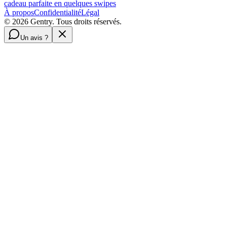
cadeau parfaite en quelques swipes
À propos
Confidentialité
Légal
©
2026
Gentry. Tous droits réservés.
Un avis ?