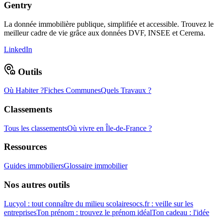
Gentry
La donnée immobilière publique, simplifiée et accessible. Trouvez le
meilleur cadre de vie grâce aux données DVF, INSEE et Cerema.
LinkedIn
Outils
Où Habiter ?
Fiches Communes
Quels Travaux ?
Classements
Tous les classements
Où vivre en Île-de-France ?
Ressources
Guides immobiliers
Glossaire immobilier
Nos autres outils
Lucyol : tout connaître du milieu scolaire
socs.fr : veille sur les
entreprises
Ton prénom : trouvez le prénom idéal
Ton cadeau : l'idée