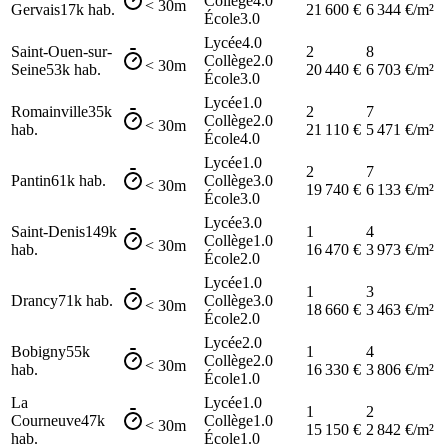
Collège
4.0
< 30m
Gervais
17k
hab.
21 600
€
6 344
€/m²
École
3.0
Lycée
4.0
Saint-Ouen-sur-
2
8
Collège
2.0
< 30m
Seine
53k
hab.
20 440
€
6 703
€/m²
École
3.0
Lycée
1.0
Romainville
35k
2
7
Collège
2.0
< 30m
hab.
21 110
€
5 471
€/m²
École
4.0
Lycée
1.0
2
7
Pantin
61k
hab.
Collège
3.0
< 30m
19 740
€
6 133
€/m²
École
3.0
Lycée
3.0
Saint-Denis
149k
1
4
Collège
1.0
< 30m
hab.
16 470
€
3 973
€/m²
École
2.0
Lycée
1.0
1
3
Drancy
71k
hab.
Collège
3.0
< 30m
18 660
€
3 463
€/m²
École
2.0
Lycée
2.0
Bobigny
55k
1
4
Collège
2.0
< 30m
hab.
16 330
€
3 806
€/m²
École
1.0
La
Lycée
1.0
1
2
Courneuve
47k
Collège
1.0
< 30m
15 150
€
2 842
€/m²
hab.
École
1.0