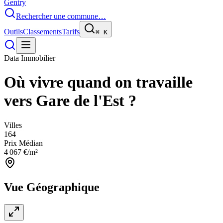
Gentry
Rechercher une commune…
Outils
Classements
Tarifs
⌘
K
Data Immobilier
Où vivre quand on travaille
vers
Gare de l'Est
?
Villes
164
Prix Médian
4 067
€/m²
Vue Géographique