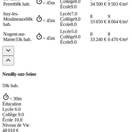
Collège
8.0
< 45m
Perret
68k
hab.
34 500
€
9 503
€/m²
École
9.0
Issy-les-
Lycée
7.0
8
9
Moulineaux
68k
Collège
9.0
< 45m
33 650
€
8 064
€/m²
hab.
École
8.0
Lycée
5.0
Nogent-sur-
8
8
Collège
9.0
< 45m
Marne
33k
hab.
33 240
€
6 470
€/m²
École
9.0
Neuilly-sur-Seine
59k
hab.
< 30m
Éducation
Lycée
6.0
Collège
9.0
École
10.0
Niveau de Vie
48 010
€