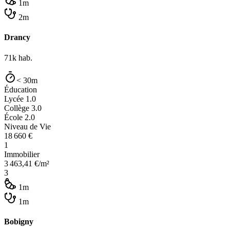
1m
2m
Drancy
71k
hab.
< 30m
Éducation
Lycée
1.0
Collège
3.0
École
2.0
Niveau de Vie
18 660
€
1
Immobilier
3 463,41
€/m²
3
1m
1m
Bobigny