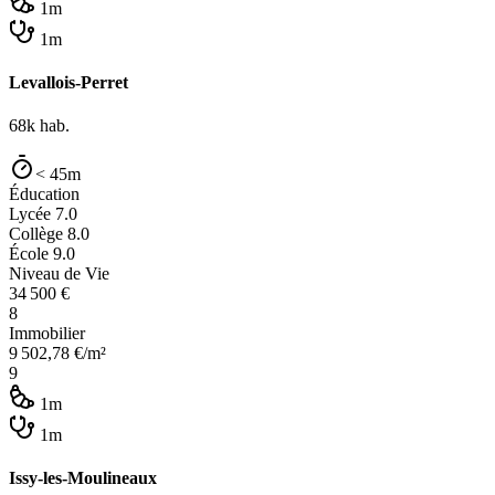
1m
1m
Levallois-Perret
68k
hab.
< 45m
Éducation
Lycée
7.0
Collège
8.0
École
9.0
Niveau de Vie
34 500
€
8
Immobilier
9 502,78
€/m²
9
1m
1m
Issy-les-Moulineaux