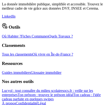
La donnée immobilière publique, simplifiée et accessible. Trouvez le
meilleur cadre de vie grâce aux données DVF, INSEE et Cerema.
LinkedIn
Outils
Où Habiter ?
Fiches Communes
Quels Travaux ?
Classements
Tous les classements
Où vivre en Île-de-France ?
Ressources
Guides immobiliers
Glossaire immobilier
Nos autres outils
Lucyol : tout connaître du milieu scolaire
socs.fr : veille sur les
entreprises
Ton prénom : trouvez le prénom idéal
Ton cadeau : l'idée
cadeau parfaite en quelques swipes
À propos
Confidentialité
Légal