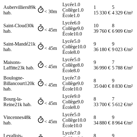
Lycée
1.0
Aubervilliers
89k
1
5
Collège
1.0
< 30m
hab.
15 330
€
4 329
€/m²
École
1.0
Lycée
6.0
Saint-Cloud
30k
10
8
Collège
9.0
< 45m
hab.
39 760
€
6 909
€/m²
École
10.0
Lycée
5.0
Saint-Mandé
21k
9
9
Collège
10.0
< 45m
hab.
36 180
€
9 023
€/m²
École
8.0
Lycée
5.0
Maisons-
9
7
Collège
8.0
< 45m
Laffitte
23k
hab.
36 990
€
5 788
€/m²
École
8.0
Boulogne-
Lycée
7.0
8
9
Billancourt
120k
Collège
9.0
< 45m
35 040
€
8 830
€/m²
hab.
École
10.0
Lycée
9.0
Bourg-la-
8
7
Collège
9.0
< 45m
Reine
21k
hab.
33 700
€
5 612
€/m²
École
8.0
Lycée
5.0
Vincennes
48k
8
9
Collège
10.0
< 45m
hab.
34 880
€
8 964
€/m²
École
10.0
Lycée
7.0
Levallois-
8
9