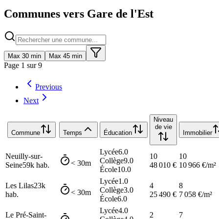
Communes vers Gare de l'Est
Max 30 min
Max 45 min
Page
1
sur
9
Previous
Next
Niveau
de vie
Commune
Temps
Éducation
Immobilier
Lycée
6.0
Neuilly-sur-
10
10
Collège
9.0
< 30m
Seine
59k
hab.
48 010
€
10 966
€/m²
École
10.0
Lycée
1.0
Les Lilas
23k
4
8
Collège
3.0
< 30m
hab.
25 490
€
7 058
€/m²
École
6.0
Lycée
4.0
Le Pré-Saint-
2
7