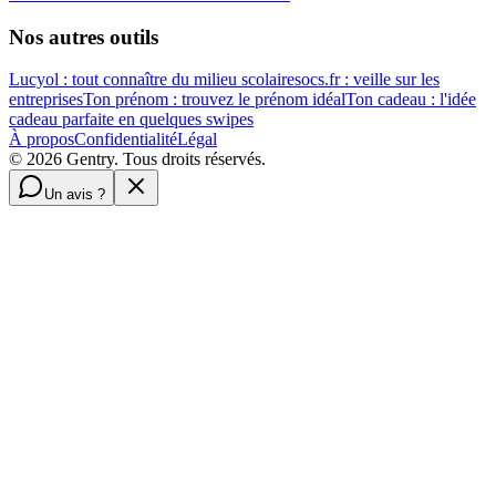
Nos autres outils
Lucyol : tout connaître du milieu scolaire
socs.fr : veille sur les
entreprises
Ton prénom : trouvez le prénom idéal
Ton cadeau : l'idée
cadeau parfaite en quelques swipes
À propos
Confidentialité
Légal
©
2026
Gentry. Tous droits réservés.
Un avis ?