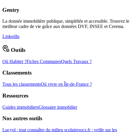
Gentry
La donnée immobilière publique, simplifiée et accessible. Trouvez le
meilleur cadre de vie grâce aux données DVF, INSEE et Cerema.
LinkedIn
Outils
Où Habiter ?
Fiches Communes
Quels Travaux ?
Classements
Tous les classements
Où vivre en Île-de-France ?
Ressources
Guides immobiliers
Glossaire immobilier
Nos autres outils
Lucyol : tout connaître du milieu scolaire
socs.fr : veille sur les