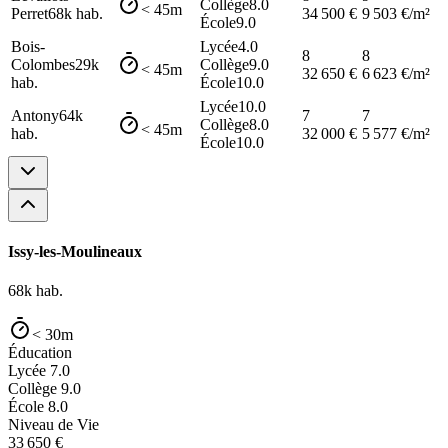
Collège
8.0
< 45m
Perret
68k
hab.
34 500
€
9 503
€/m²
École
9.0
Bois-
Lycée
4.0
8
8
Colombes
29k
Collège
9.0
< 45m
32 650
€
6 623
€/m²
hab.
École
10.0
Lycée
10.0
Antony
64k
7
7
Collège
8.0
< 45m
hab.
32 000
€
5 577
€/m²
École
10.0
Issy-les-Moulineaux
68k
hab.
< 30m
Éducation
Lycée
7.0
Collège
9.0
École
8.0
Niveau de Vie
33 650
€