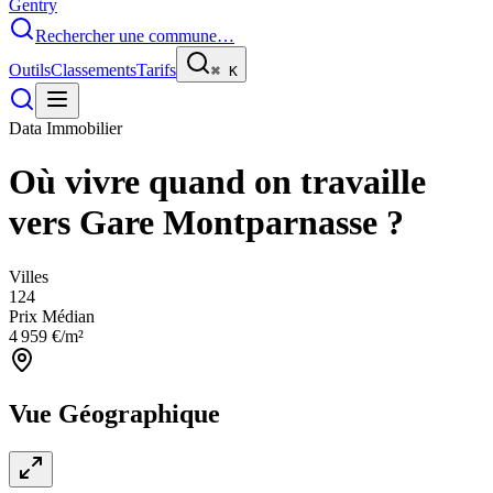
Gentry
Rechercher une commune…
Outils
Classements
Tarifs
⌘
K
Data Immobilier
Où vivre quand on travaille
vers
Gare Montparnasse
?
Villes
124
Prix Médian
4 959
€/m²
Vue Géographique