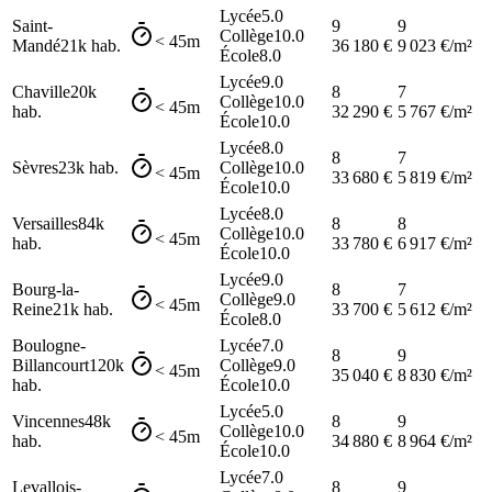
Lycée
5.0
Saint-
9
9
Collège
10.0
< 45m
Mandé
21k
hab.
36 180
€
9 023
€/m²
École
8.0
Lycée
9.0
Chaville
20k
8
7
Collège
10.0
< 45m
hab.
32 290
€
5 767
€/m²
École
10.0
Lycée
8.0
8
7
Sèvres
23k
hab.
Collège
10.0
< 45m
33 680
€
5 819
€/m²
École
10.0
Lycée
8.0
Versailles
84k
8
8
Collège
10.0
< 45m
hab.
33 780
€
6 917
€/m²
École
10.0
Lycée
9.0
Bourg-la-
8
7
Collège
9.0
< 45m
Reine
21k
hab.
33 700
€
5 612
€/m²
École
8.0
Boulogne-
Lycée
7.0
8
9
Billancourt
120k
Collège
9.0
< 45m
35 040
€
8 830
€/m²
hab.
École
10.0
Lycée
5.0
Vincennes
48k
8
9
Collège
10.0
< 45m
hab.
34 880
€
8 964
€/m²
École
10.0
Lycée
7.0
Levallois-
8
9