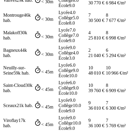
Vanves
29k
hab.
Collège
8.0
< 30m
30 770
€
6 984
€/m²
École
9.0
Lycée
4.0
Montrouge
46k
7
8
Collège
5.0
< 30m
hab.
30 500
€
7 677
€/m²
École
8.0
Lycée
7.0
Malakoff
30k
4
8
Collège
7.0
< 30m
hab.
25 810
€
6 998
€/m²
École
9.0
Lycée
9.0
Bagneux
44k
2
6
Collège
4.0
< 30m
hab.
21 040
€
5 294
€/m²
École
3.0
Lycée
6.0
Neuilly-sur-
10
10
Collège
9.0
< 45m
Seine
59k
hab.
48 010
€
10 966
€/m²
École
10.0
Lycée
6.0
Saint-Cloud
30k
10
8
Collège
9.0
< 45m
hab.
39 760
€
6 909
€/m²
École
10.0
Lycée
9.0
9
7
Sceaux
21k
hab.
Collège
10.0
< 45m
36 010
€
6 300
€/m²
École
9.0
Lycée
9.0
Viroflay
17k
9
7
Collège
10.0
< 45m
hab.
36 100
€
5 769
€/m²
École
9.0