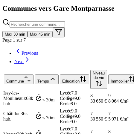
Communes vers Gare Montparnasse
Max 30 min
Max 45 min
Page
1
sur
7
Previous
Next
Niveau
de vie
Commune
Temps
Éducation
Immobilier
Issy-les-
Lycée
7.0
8
9
Moulineaux
68k
Collège
9.0
< 30m
33 650
€
8 064
€/m²
hab.
École
8.0
Lycée
9.0
Châtillon
36k
7
7
Collège
9.0
< 30m
hab.
30 550
€
5 971
€/m²
École
9.0
Lycée
7.0
7
8