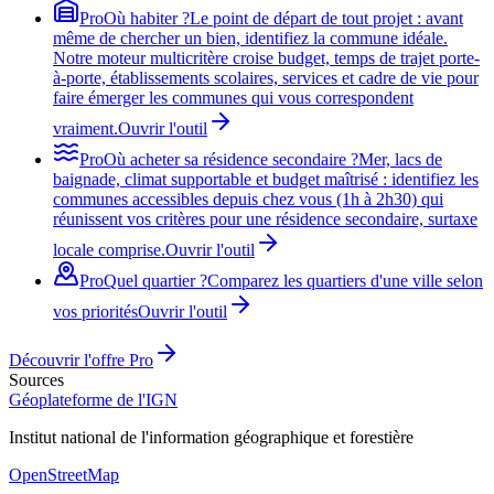
Pro
Où habiter ?
Le point de départ de tout projet : avant
même de chercher un bien, identifiez la commune idéale.
Notre moteur multicritère croise budget, temps de trajet porte-
à-porte, établissements scolaires, services et cadre de vie pour
faire émerger les communes qui vous correspondent
vraiment.
Ouvrir l'outil
Pro
Où acheter sa résidence secondaire ?
Mer, lacs de
baignade, climat supportable et budget maîtrisé : identifiez les
communes accessibles depuis chez vous (1h à 2h30) qui
réunissent vos critères pour une résidence secondaire, surtaxe
locale comprise.
Ouvrir l'outil
Pro
Quel quartier ?
Comparez les quartiers d'une ville selon
vos priorités
Ouvrir l'outil
Découvrir l'offre Pro
Sources
Géoplateforme de l'IGN
Institut national de l'information géographique et forestière
OpenStreetMap