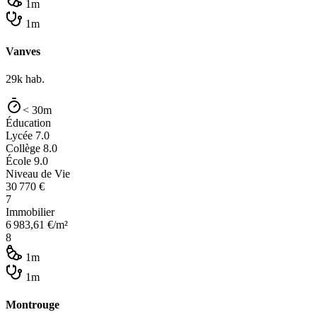
1m
1m
Vanves
29k
hab.
< 30m
Éducation
Lycée
7.0
Collège
8.0
École
9.0
Niveau de Vie
30 770
€
7
Immobilier
6 983,61
€/m²
8
1m
1m
Montrouge