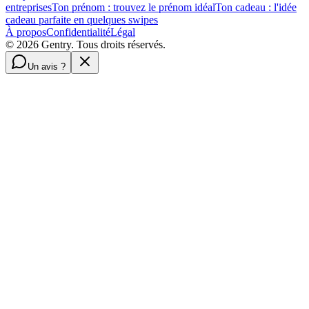
entreprises
Ton prénom : trouvez le prénom idéal
Ton cadeau : l'idée
cadeau parfaite en quelques swipes
À propos
Confidentialité
Légal
©
2026
Gentry. Tous droits réservés.
Un avis ?