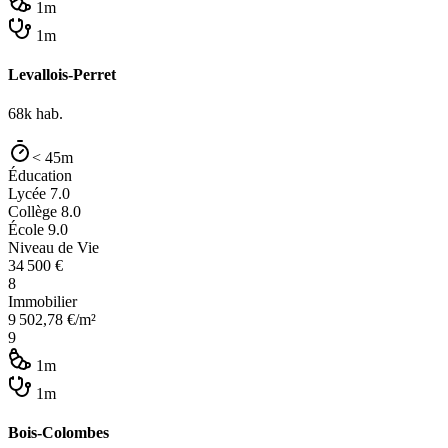
1m
1m
Levallois-Perret
68k
hab.
< 45m
Éducation
Lycée
7.0
Collège
8.0
École
9.0
Niveau de Vie
34 500
€
8
Immobilier
9 502,78
€/m²
9
1m
1m
Bois-Colombes