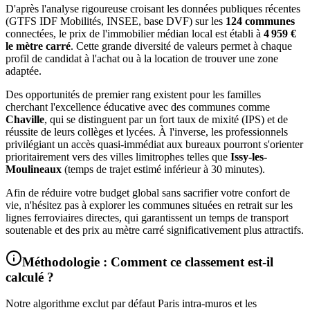
D'après l'analyse rigoureuse croisant les données publiques récentes
(GTFS IDF Mobilités, INSEE, base DVF) sur les
124
communes
connectées, le prix de l'immobilier médian local est établi à
4 959
€
le mètre carré
. Cette grande diversité de valeurs permet à chaque
profil de candidat à l'achat ou à la location de trouver une zone
adaptée.
Des opportunités de premier rang existent pour les familles
cherchant l'excellence éducative avec des communes comme
Chaville
, qui se distinguent par un fort taux de mixité (IPS) et de
réussite de leurs collèges et lycées. À l'inverse, les professionnels
privilégiant un accès quasi-immédiat aux bureaux pourront s'orienter
prioritairement vers des villes limitrophes telles que
Issy-les-
Moulineaux
(temps de trajet estimé inférieur à
30
minutes).
Afin de réduire votre budget global sans sacrifier votre confort de
vie, n'hésitez pas à explorer les communes situées en retrait sur les
lignes ferroviaires directes, qui garantissent un temps de transport
soutenable et des prix au mètre carré significativement plus attractifs.
Méthodologie : Comment ce classement est-il
calculé ?
Notre algorithme exclut par défaut Paris intra-muros et les