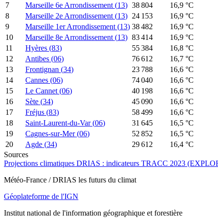
7
Marseille 6e Arrondissement
(
13
)
38 804
16,9
°C
8
Marseille 2e Arrondissement
(
13
)
24 153
16,9
°C
9
Marseille 1er Arrondissement
(
13
)
38 482
16,9
°C
10
Marseille 8e Arrondissement
(
13
)
83 414
16,9
°C
11
Hyères
(
83
)
55 384
16,8
°C
12
Antibes
(
06
)
76 612
16,7
°C
13
Frontignan
(
34
)
23 788
16,6
°C
14
Cannes
(
06
)
74 040
16,6
°C
15
Le Cannet
(
06
)
40 198
16,6
°C
16
Sète
(
34
)
45 090
16,6
°C
17
Fréjus
(
83
)
58 499
16,6
°C
18
Saint-Laurent-du-Var
(
06
)
31 645
16,5
°C
19
Cagnes-sur-Mer
(
06
)
52 852
16,5
°C
20
Agde
(
34
)
29 612
16,4
°C
Sources
Projections climatiques DRIAS : indicateurs TRACC 2023 (EXPLO
Météo-France / DRIAS les futurs du climat
Géoplateforme de l'IGN
Institut national de l'information géographique et forestière