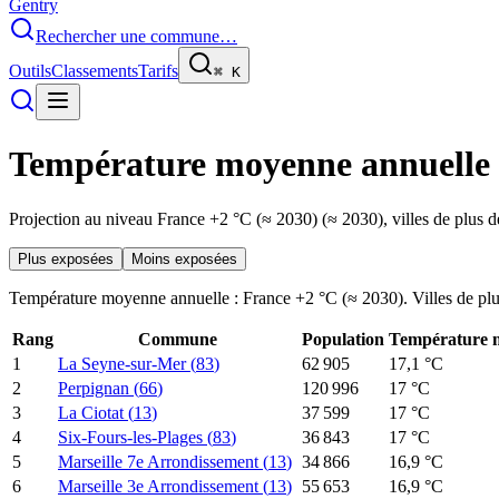
Gentry
Rechercher une commune…
Outils
Classements
Tarifs
⌘
K
Température moyenne annuelle
Projection au niveau
France +2 °C (≈ 2030)
(≈ 2030), villes de plus
Plus exposées
Moins exposées
Température moyenne annuelle
:
France +2 °C (≈ 2030)
. Villes de pl
Rang
Commune
Population
Température 
1
La Seyne-sur-Mer
(
83
)
62 905
17,1
°C
2
Perpignan
(
66
)
120 996
17
°C
3
La Ciotat
(
13
)
37 599
17
°C
4
Six-Fours-les-Plages
(
83
)
36 843
17
°C
5
Marseille 7e Arrondissement
(
13
)
34 866
16,9
°C
6
Marseille 3e Arrondissement
(
13
)
55 653
16,9
°C