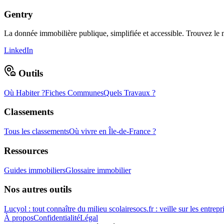
Gentry
La donnée immobilière publique, simplifiée et accessible. Trouvez l
LinkedIn
Outils
Où Habiter ?
Fiches Communes
Quels Travaux ?
Classements
Tous les classements
Où vivre en Île-de-France ?
Ressources
Guides immobiliers
Glossaire immobilier
Nos autres outils
Lucyol : tout connaître du milieu scolaire
socs.fr : veille sur les entrepr
À propos
Confidentialité
Légal