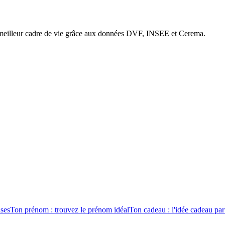
e meilleur cadre de vie grâce aux données DVF, INSEE et Cerema.
ises
Ton prénom : trouvez le prénom idéal
Ton cadeau : l'idée cadeau par