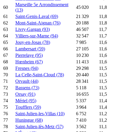
Marseille 5e Arrondissement
60
45 020
11,8
(
13
)
61
Saint-Genis-Laval
(
69
)
21 329
11,8
62
Mont-Saint-Aignan
(
76
)
20 188
11,8
63
Livry-Gargan
(
93
)
46 507
11,7
64
Villiers-sur-Marne
(
94
)
32 547
11,7
65
Jouy-en-Josas
(
78
)
7 985
11,6
66
Lambersart
(
59
)
27 105
11,6
67
Pierrelaye
(
95
)
10 230
11,6
68
Hœnheim
(
67
)
11 413
11,6
69
Fresnes
(
94
)
29 298
11,5
70
La Celle-Saint-Cloud
(
78
)
20 440
11,5
71
Orvault
(
44
)
28 341
11,5
72
Bassens
(
73
)
5 118
11,5
73
Orsay
(
91
)
16 655
11,5
74
Mériel
(
95
)
5 337
11,4
75
Toufflers
(
59
)
3 964
11,4
76
Saint-Julien-les-Villas
(
10
)
6 752
11,2
77
Huningue
(
68
)
7 410
11,2
78
Saint-Julien-lès-Metz
(
57
)
3 562
11,1