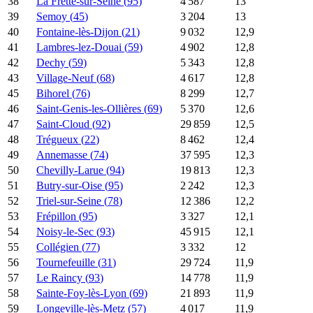
38
La Frette-sur-Seine
(
95
)
4 587
13
39
Semoy
(
45
)
3 204
13
40
Fontaine-lès-Dijon
(
21
)
9 032
12,9
41
Lambres-lez-Douai
(
59
)
4 902
12,8
42
Dechy
(
59
)
5 343
12,8
43
Village-Neuf
(
68
)
4 617
12,8
45
Bihorel
(
76
)
8 299
12,7
46
Saint-Genis-les-Ollières
(
69
)
5 370
12,6
47
Saint-Cloud
(
92
)
29 859
12,5
48
Trégueux
(
22
)
8 462
12,4
49
Annemasse
(
74
)
37 595
12,3
50
Chevilly-Larue
(
94
)
19 813
12,3
51
Butry-sur-Oise
(
95
)
2 242
12,3
52
Triel-sur-Seine
(
78
)
12 386
12,2
53
Frépillon
(
95
)
3 327
12,1
54
Noisy-le-Sec
(
93
)
45 915
12,1
55
Collégien
(
77
)
3 332
12
56
Tournefeuille
(
31
)
29 724
11,9
57
Le Raincy
(
93
)
14 778
11,9
58
Sainte-Foy-lès-Lyon
(
69
)
21 893
11,9
59
Longeville-lès-Metz
(
57
)
4 017
11,9