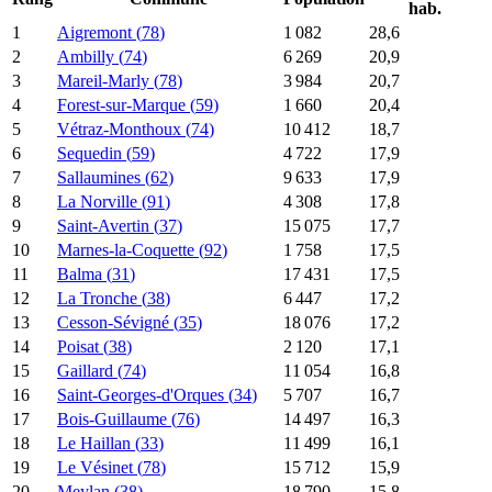
hab.
1
Aigremont
(
78
)
1 082
28,6
2
Ambilly
(
74
)
6 269
20,9
3
Mareil-Marly
(
78
)
3 984
20,7
4
Forest-sur-Marque
(
59
)
1 660
20,4
5
Vétraz-Monthoux
(
74
)
10 412
18,7
6
Sequedin
(
59
)
4 722
17,9
7
Sallaumines
(
62
)
9 633
17,9
8
La Norville
(
91
)
4 308
17,8
9
Saint-Avertin
(
37
)
15 075
17,7
10
Marnes-la-Coquette
(
92
)
1 758
17,5
11
Balma
(
31
)
17 431
17,5
12
La Tronche
(
38
)
6 447
17,2
13
Cesson-Sévigné
(
35
)
18 076
17,2
14
Poisat
(
38
)
2 120
17,1
15
Gaillard
(
74
)
11 054
16,8
16
Saint-Georges-d'Orques
(
34
)
5 707
16,7
17
Bois-Guillaume
(
76
)
14 497
16,3
18
Le Haillan
(
33
)
11 499
16,1
19
Le Vésinet
(
78
)
15 712
15,9
20
Meylan
(
38
)
18 790
15,8