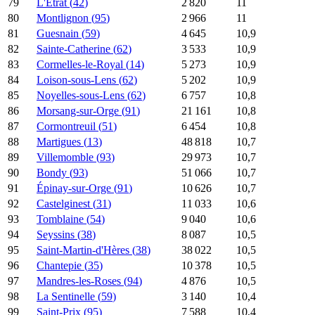
79
L'Étrat
(
42
)
2 820
11
80
Montlignon
(
95
)
2 966
11
81
Guesnain
(
59
)
4 645
10,9
82
Sainte-Catherine
(
62
)
3 533
10,9
83
Cormelles-le-Royal
(
14
)
5 273
10,9
84
Loison-sous-Lens
(
62
)
5 202
10,9
85
Noyelles-sous-Lens
(
62
)
6 757
10,8
86
Morsang-sur-Orge
(
91
)
21 161
10,8
87
Cormontreuil
(
51
)
6 454
10,8
88
Martigues
(
13
)
48 818
10,7
89
Villemomble
(
93
)
29 973
10,7
90
Bondy
(
93
)
51 066
10,7
91
Épinay-sur-Orge
(
91
)
10 626
10,7
92
Castelginest
(
31
)
11 033
10,6
93
Tomblaine
(
54
)
9 040
10,6
94
Seyssins
(
38
)
8 087
10,5
95
Saint-Martin-d'Hères
(
38
)
38 022
10,5
96
Chantepie
(
35
)
10 378
10,5
97
Mandres-les-Roses
(
94
)
4 876
10,5
98
La Sentinelle
(
59
)
3 140
10,4
99
Saint-Prix
(
95
)
7 588
10,4