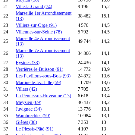
21
Ville-la-Grand
(
74
)
9 196
15,2
Marseille 1er Arrondissement
22
38 482
15,1
(
13
)
23
Villiers-sur-Orge
(
91
)
4 576
14,5
24
Villennes-sur-Seine
(
78
)
5 792
14,5
Marseille 4e Arrondissement
25
49 744
14,2
(
13
)
Marseille 7e Arrondissement
26
34 866
14,1
(
13
)
27
Eysines
(
33
)
24 436
14,1
28
Verrières-le-Buisson
(
91
)
14 772
13,9
29
Les Pavillons-sous-Bois
(
93
)
24 872
13,6
30
Marquette-lez-Lille
(
59
)
11 709
13,6
31
Villars
(
42
)
7 705
13,5
32
La Penne-sur-Huveaune
(
13
)
6 618
13,4
33
Meyzieu
(
69
)
36 437
13,2
34
Juvignac
(
34
)
13 776
13,1
35
Wambrechies
(
59
)
10 984
13,1
36
Gières
(
38
)
7 353
13
37
Le Plessis-Pâté
(
91
)
4 107
13