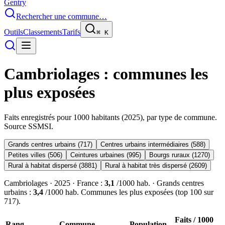
Gentry
Rechercher une commune…
Outils
Classements
Tarifs
⌘
K
Cambriolages
: communes les
plus exposées
Faits enregistrés pour 1000 habitants (
2025
), par type de commune.
Source SSMSI.
Grands centres urbains
(
717
)
Centres urbains intermédiaires
(
588
)
Petites villes
(
506
)
Ceintures urbaines
(
995
)
Bourgs ruraux
(
1270
)
Rural à habitat dispersé
(
3881
)
Rural à habitat très dispersé
(
2609
)
Cambriolages
·
2025
· France :
3,1
/1000 hab. ·
Grands centres
urbains
:
3,4
/1000 hab. Communes les plus exposées (top
100
sur
717
).
Faits / 1000
Rang
Commune
Population