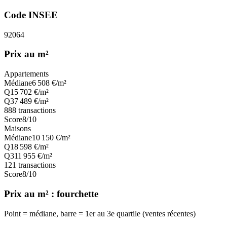
Code INSEE
92064
Prix au m²
Appartements
Médiane
6 508
€/m²
Q1
5 702
€/m²
Q3
7 489
€/m²
888
transactions
Score
8
/10
Maisons
Médiane
10 150
€/m²
Q1
8 598
€/m²
Q3
11 955
€/m²
121
transactions
Score
8
/10
Prix au m² : fourchette
Point = médiane, barre = 1er au 3e quartile (ventes récentes)