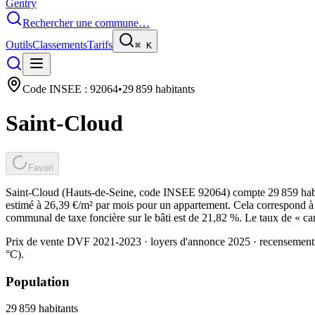
Gentry
Rechercher une commune…
Outils
Classements
Tarifs
⌘
K
Code INSEE :
92064
•
29 859
habitants
Saint-Cloud
Favori
Saint-Cloud (Hauts-de-Seine, code INSEE 92064) compte 29 859 habit
estimé à 26,39 €/m² par mois pour un appartement. Cela correspond à 
communal de taxe foncière sur le bâti est de 21,82 %. Le taux de « ca
Prix de vente DVF 2021-2023 · loyers d'annonce 2025 · recensement
°C).
Population
29 859
habitants