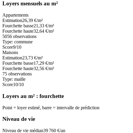
Loyers mensuels au m²
Appartements
Estimation
26,39
€/m²
Fourchette basse
21,33
€/m²
Fourchette haute
32,64
€/m²
5056
observations
Type:
commune
Score
9
/10
Maisons
Estimation
23,73
€/m²
Fourchette basse
17,29
€/m²
Fourchette haute
32,56
€/m²
75
observations
Type:
maille
Score
10
/10
Loyers au m² : fourchette
Point = loyer estimé, barre = intervalle de prédiction
Niveau de vie
Niveau de vie médian
39 760
€/an