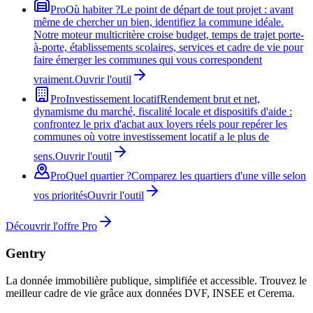
Pro
Où habiter ?
Le point de départ de tout projet : avant
même de chercher un bien, identifiez la commune idéale.
Notre moteur multicritère croise budget, temps de trajet porte-
à-porte, établissements scolaires, services et cadre de vie pour
faire émerger les communes qui vous correspondent
vraiment.
Ouvrir l'outil
Pro
Investissement locatif
Rendement brut et net,
dynamisme du marché, fiscalité locale et dispositifs d'aide :
confrontez le prix d'achat aux loyers réels pour repérer les
communes où votre investissement locatif a le plus de
sens.
Ouvrir l'outil
Pro
Quel quartier ?
Comparez les quartiers d'une ville selon
vos priorités
Ouvrir l'outil
Découvrir l'offre Pro
Gentry
La donnée immobilière publique, simplifiée et accessible. Trouvez le
meilleur cadre de vie grâce aux données DVF, INSEE et Cerema.