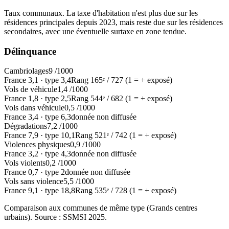
Taux communaux. La taxe d'habitation n'est plus due sur les
résidences principales depuis 2023, mais reste due sur les résidences
secondaires, avec une éventuelle surtaxe en zone tendue.
Délinquance
Cambriolages
9
/1000
France
3,1
·
type
3,4
Rang
165
ᵉ /
727
(1 = + exposé)
Vols de véhicule
1,4
/1000
France
1,8
·
type
2,5
Rang
544
ᵉ /
682
(1 = + exposé)
Vols dans véhicule
0,5
/1000
France
3,4
·
type
6,3
donnée non diffusée
Dégradations
7,2
/1000
France
7,9
·
type
10,1
Rang
521
ᵉ /
742
(1 = + exposé)
Violences physiques
0,9
/1000
France
3,2
·
type
4,3
donnée non diffusée
Vols violents
0,2
/1000
France
0,7
·
type
2
donnée non diffusée
Vols sans violence
5,5
/1000
France
9,1
·
type
18,8
Rang
535
ᵉ /
728
(1 = + exposé)
Comparaison aux communes de même type (
Grands centres
urbains
). Source : SSMSI
2025
.