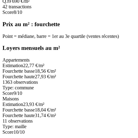
Q3
9 690
€/m²
42
transactions
Score
8
/10
Prix au m² : fourchette
Point = médiane, barre = 1er au 3e quartile (ventes récentes)
Loyers mensuels au m²
Appartements
Estimation
22,77
€/m²
Fourchette basse
18,56
€/m²
Fourchette haute
27,93
€/m²
1363
observations
Type:
commune
Score
9
/10
Maisons
Estimation
23,93
€/m²
Fourchette basse
18,04
€/m²
Fourchette haute
31,74
€/m²
11
observations
Type:
maille
Score
10
/10