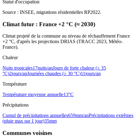
Statut d'occupation
Source : INSEE, migrations résidentielles RP2022.
Climat futur :
France +2 °C (≈ 2030)
Climat projeté de la commune au niveau de réchauffement France
+2 °C, d'après les projections DRIAS (TRACC 2023, Météo-
France).
Chaleur
Nuits tropicales
17
nuits/an
Jours de forte chaleur (≥ 35
°C)
2
jours/an
Journées chaudes (≥ 30 °C)
11
jours/an
Température
Température moyenne annuelle
13
°C
Précipitations
Cumul de précipitations annuelles
659
mm/an
Précipitations extrêmes
(pluie max sur 1 jour)
35
mm
Communes voisines