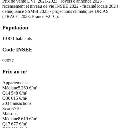
Prix de vente DVF 2021-2023 · loyers d'annonce 2025 ·
recensement et niveau de vie INSEE 2022
· fiscalité locale 2024
·
délinquance SSMSI 2025
· projections climatiques DRIAS
(TRACC 2023, France +2 °C).
Population
10 871
habitants
Code INSEE
92077
Prix au m²
Appartements
Médiane
5 269
€/m²
Q1
4 548
€/m²
Q3
6 015
€/m²
203
transactions
Score
7
/10
Maisons
Médiane
8 619
€/m²
Q1
7 677
€/m²