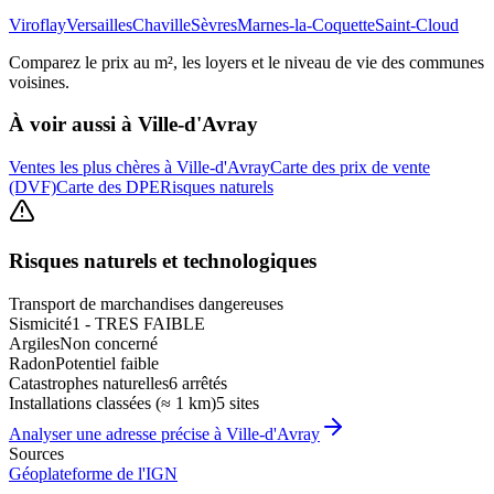
Viroflay
Versailles
Chaville
Sèvres
Marnes-la-Coquette
Saint-Cloud
Comparez le prix au m², les loyers et le niveau de vie des communes
voisines.
À voir aussi à
Ville-d'Avray
Ventes les plus chères à Ville-d'Avray
Carte des prix de vente
(DVF)
Carte des DPE
Risques naturels
Risques naturels et technologiques
Transport de marchandises dangereuses
Sismicité
1 - TRES FAIBLE
Argiles
Non concerné
Radon
Potentiel faible
Catastrophes naturelles
6 arrêtés
Installations classées (≈ 1 km)
5 sites
Analyser une adresse précise à
Ville-d'Avray
Sources
Géoplateforme de l'IGN