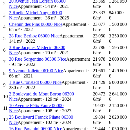
20 Avenue Jean Lorrain 06300
23 369
1 261 950
2
Nice
Appartement
·
54
m²
·
2021
€/m²
€
2 Ruelle Michel Ange 06100
23 333
840 000
3
Nice
Appartement
·
36
m²
·
2025
€/m²
€
Chemin des Pins 06000 Nice
Appartement
·
23 077
1 500 000
4
65
m²
·
2022
€/m²
€
28 Rue Berlioz 06000 Nice
Appartement
·
23 050
3 250 000
5
141
m²
·
2022
€/m²
€
3 Rue Jacques Médecin 06300
22 786
1 595 000
6
Nice
Appartement
·
70
m²
·
2021
€/m²
€
30 Rue Sorgentino 06300 Nice
Appartement
21 978
2 000 000
7
·
91
m²
·
2022
€/m²
€
9 Avenue Joliette 06100 Nice
Appartement
·
21 661
1 429 600
8
66
m²
·
2021
€/m²
€
1 Rue Cronstadt 06000 Nice
Appartement
·
21 429
6 000 000
9
280
m²
·
2022
€/m²
€
2 Boulevard du Mont Boron 06300
20 473
2 641 000
10
Nice
Appartement
·
129
m²
·
2024
€/m²
€
10 Avenue Félix Faure 06000
19 907
2 150 000
11
Nice
Appartement
·
108
m²
·
2023
€/m²
€
25 Boulevard Franck Pilatte 06300
19 804
2 020 000
12
Nice
Appartement
·
102
m²
·
2024
€/m²
€
16 Rue Paganini 06000 Nice
Appartement
·
19 444
1 050 000