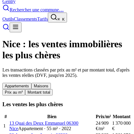
Gentry
Rechercher une commune…
Outils
Classements
Tarifs
⌘
K
Nice
: les ventes immobilières
les plus chères
Les transactions classées par prix au m² et par montant total, d'après
les ventes réelles (DVF, jusqu'en
2025
).
Appartements
Maisons
Prix au m²
Montant total
Les ventes les plus chères
#
Bien
Prix/m²
Montant
13 Quai des Deux Emmanuel 06300
24 909
1 370 000
1
Nice
Appartement
·
55
m²
·
2022
€/m²
€