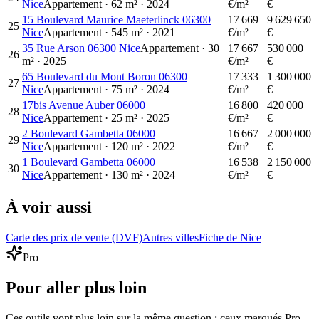
Nice
Appartement
·
62
m²
·
2024
€/m²
€
15 Boulevard Maurice Maeterlinck 06300
17 669
9 629 650
25
Nice
Appartement
·
545
m²
·
2021
€/m²
€
35 Rue Arson 06300 Nice
Appartement
·
30
17 667
530 000
26
m²
·
2025
€/m²
€
65 Boulevard du Mont Boron 06300
17 333
1 300 000
27
Nice
Appartement
·
75
m²
·
2024
€/m²
€
17bis Avenue Auber 06000
16 800
420 000
28
Nice
Appartement
·
25
m²
·
2025
€/m²
€
2 Boulevard Gambetta 06000
16 667
2 000 000
29
Nice
Appartement
·
120
m²
·
2022
€/m²
€
1 Boulevard Gambetta 06000
16 538
2 150 000
30
Nice
Appartement
·
130
m²
·
2024
€/m²
€
À voir aussi
Carte des prix de vente (DVF)
Autres villes
Fiche de Nice
Pro
Pour aller plus loin
Ces outils vont plus loin sur la même question ; ceux marqués Pro