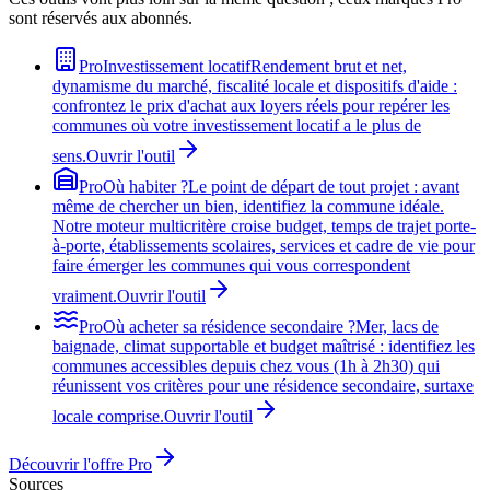
sont réservés aux abonnés.
Pro
Investissement locatif
Rendement brut et net,
dynamisme du marché, fiscalité locale et dispositifs d'aide :
confrontez le prix d'achat aux loyers réels pour repérer les
communes où votre investissement locatif a le plus de
sens.
Ouvrir l'outil
Pro
Où habiter ?
Le point de départ de tout projet : avant
même de chercher un bien, identifiez la commune idéale.
Notre moteur multicritère croise budget, temps de trajet porte-
à-porte, établissements scolaires, services et cadre de vie pour
faire émerger les communes qui vous correspondent
vraiment.
Ouvrir l'outil
Pro
Où acheter sa résidence secondaire ?
Mer, lacs de
baignade, climat supportable et budget maîtrisé : identifiez les
communes accessibles depuis chez vous (1h à 2h30) qui
réunissent vos critères pour une résidence secondaire, surtaxe
locale comprise.
Ouvrir l'outil
Découvrir l'offre Pro
Sources