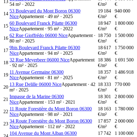
13
54
m²
·
2022
€/m²
€
53 Boulevard du Mont Boron 06300
19 184
940 000
14
Nice
Appartement
·
49
m²
·
2025
€/m²
€
60 Boulevard Franck Pilatte 06300
18 947
1 800 000
15
Nice
Appartement
·
95
m²
·
2022
€/m²
€
62 Rue Gioffrédo 06000 Nice
Appartement
·
18 750
1 500 000
16
80
m²
·
2025
€/m²
€
9bis Boulevard Franck Pilatte 06300
18 617
1 750 000
17
Nice
Appartement
·
94
m²
·
2025
€/m²
€
32 Rue Meyerbeer 06000 Nice
Appartement
18 386
1 691 500
18
·
92
m²
·
2025
€/m²
€
11 Avenue Germaine 06300
18 357
1 486 918
19
Nice
Appartement
·
81
m²
·
2025
€/m²
€
13 Rue Delille 06000 Nice
Appartement
·
42
18 333
770 000
20
m²
·
2025
€/m²
€
Impasse de la Marine 06300
18 301
2 800 000
21
Nice
Appartement
·
153
m²
·
2021
€/m²
€
11 Route Forestière du Mont Boron 06300
18 163
1 780 000
22
Nice
Appartement
·
98
m²
·
2021
€/m²
€
34 Route Forestière du Mont Boron 06300
17 857
2 000 000
23
Nice
Appartement
·
112
m²
·
2022
€/m²
€
104 Avenue du Mont Alban 06300
17 742
1 100 000
24