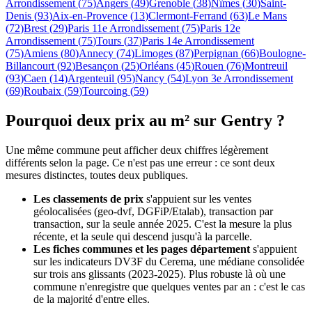
Arrondissement
(
75
)
Angers
(
49
)
Grenoble
(
38
)
Nîmes
(
30
)
Saint-
Denis
(
93
)
Aix-en-Provence
(
13
)
Clermont-Ferrand
(
63
)
Le Mans
(
72
)
Brest
(
29
)
Paris 11e Arrondissement
(
75
)
Paris 12e
Arrondissement
(
75
)
Tours
(
37
)
Paris 14e Arrondissement
(
75
)
Amiens
(
80
)
Annecy
(
74
)
Limoges
(
87
)
Perpignan
(
66
)
Boulogne-
Billancourt
(
92
)
Besançon
(
25
)
Orléans
(
45
)
Rouen
(
76
)
Montreuil
(
93
)
Caen
(
14
)
Argenteuil
(
95
)
Nancy
(
54
)
Lyon 3e Arrondissement
(
69
)
Roubaix
(
59
)
Tourcoing
(
59
)
Pourquoi deux prix au m² sur Gentry ?
Une même commune peut afficher deux chiffres légèrement
différents selon la page. Ce n'est pas une erreur : ce sont deux
mesures distinctes, toutes deux publiques.
Les classements de prix
s'appuient sur les ventes
géolocalisées (geo-dvf, DGFiP/Etalab), transaction par
transaction,
sur la seule année 2025
. C'est la mesure la plus
récente, et la seule qui descend jusqu'à la parcelle.
Les fiches communes et les pages département
s'appuient
sur les indicateurs DV3F du Cerema, une médiane consolidée
sur trois ans glissants (2023-2025)
. Plus robuste là où une
commune n'enregistre que quelques ventes par an : c'est le cas
de la majorité d'entre elles.