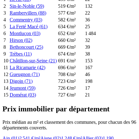
2
Sin-le-Noble
(
59
)
519
€/m²
132
3
Rambervillers
(
88
)
577
€/m²
22
4
Commentry
(
03
)
582
€/m²
36
5
La Ferté Macé
(
61
)
634
€/m²
25
6
Montluçon
(
03
)
652
€/m²
1 484
7
Hirson
(
02
)
660
€/m²
32
8
Bethoncourt
(
25
)
669
€/m²
39
9
Trèbes
(
11
)
674
€/m²
38
10
Châtillon-sur-Seine
(
21
)
691
€/m²
153
11
La Ricamarie
(
42
)
696
€/m²
167
12
Gueugnon
(
71
)
708
€/m²
46
13
Digoin
(
71
)
723
€/m²
198
14
Jeumont
(
59
)
726
€/m²
17
15
Domérat
(
03
)
727
€/m²
21
Prix immobilier par département
Prix médian au m² et classement des communes, pour chacun des
96
départements couverts.
Ain
(
01
)
2 541 €/m²
Aisne
(
02
)
1 248 €/m²
Allier
(
03
)
1 190