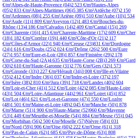
€/m²
Alpes-de-Haute-Provence
(
04
)
2 523 €/m²
Hautes-Alpes
(
05
)
2 833 €/m²
Alpes-Maritimes
(
06
)
5 385 €/m²
Ardèche
(
07
)
2 150
€/m²
Ardennes
(
08
)
1 255 €/m²
Ariège
(
09
)
1 510 €/m²
Aube
(
10
)
1 534
€/m²
Aude
(
11
)
1 809 €/m²
Aveyron
(
12
)
1 483 €/m²
Bouches-du-
Rhône
(
13
)
4 186 €/m²
Calvados
(
14
)
2 409 €/m²
Cantal
(
15
)
1 269
€/m²
Charente
(
16
)
1 415 €/m²
Charente-Maritime
(
17
)
2 609 €/m²
Cher
(
18
)
1 182 €/m²
Corrèze
(
19
)
1 440 €/m²
Côte-d'Or
(
21
)
2 117
€/m²
Côtes-d'Armor
(
22
)
1 940 €/m²
Creuse
(
23
)
831 €/m²
Dordogne
(
24
)
1 616 €/m²
Doubs
(
25
)
2 024 €/m²
Drôme
(
26
)
2 500 €/m²
Eure
(
27
)
1 957 €/m²
Eure-et-Loir
(
28
)
1 857 €/m²
Finistère
(
29
)
2 178
€/m²
Corse-du-Sud
(
2A
)
4 635 €/m²
Haute-Corse
(
2B
)
3 269 €/m²
Gard
(
30
)
2 610 €/m²
Haute-Garonne
(
31
)
2 776 €/m²
Gers
(
32
)
1 573
€/m²
Gironde
(
33
)
3 227 €/m²
Hérault
(
34
)
3 008 €/m²
Ille-et-Vilaine
(
35
)
2 412 €/m²
Indre
(
36
)
1 037 €/m²
Indre-et-Loire
(
37
)
2 197
€/m²
Isère
(
38
)
2 810 €/m²
Jura
(
39
)
1 718 €/m²
Landes
(
40
)
2 604
€/m²
Loir-et-Cher
(
41
)
1 512 €/m²
Loire
(
42
)
2 085 €/m²
Haute-Loire
(
43
)
1 504 €/m²
Loire-Atlantique
(
44
)
2 961 €/m²
Loiret
(
45
)
1 852
€/m²
Lot
(
46
)
1 621 €/m²
Lot-et-Garonne
(
47
)
1 550 €/m²
Lozère
(
48
)
1 501 €/m²
Maine-et-Loire
(
49
)
2 045 €/m²
Manche
(
50
)
1 878
€/m²
Marne
(
51
)
1 900 €/m²
Haute-Marne
(
52
)
960 €/m²
Mayenne
(
53
)
1 449 €/m²
Meurthe-et-Moselle
(
54
)
1 884 €/m²
Meuse
(
55
)
1 045
€/m²
Morbihan
(
56
)
2 500 €/m²
Moselle
(
57
)
Nièvre
(
58
)
1 031
€/m²
Nord
(
59
)
1 906 €/m²
Oise
(
60
)
2 222 €/m²
Orne
(
61
)
1 318
€/m²
Pas-de-Calais
(
62
)
1 685 €/m²
Puy-de-Dôme
(
63
)
1 808
€/m²
Pyrénées-Atlantiques
(
64
)
2 458 €/m²
Hautes-Pyrénées
(
65
)
1 733