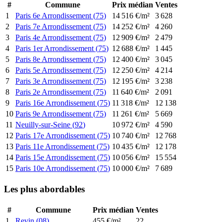
#
Commune
Prix médian
Ventes
1
Paris 6e Arrondissement
(
75
)
14 516
€/m²
3 628
2
Paris 7e Arrondissement
(
75
)
14 252
€/m²
4 260
3
Paris 4e Arrondissement
(
75
)
12 909
€/m²
2 479
4
Paris 1er Arrondissement
(
75
)
12 688
€/m²
1 445
5
Paris 8e Arrondissement
(
75
)
12 400
€/m²
3 045
6
Paris 5e Arrondissement
(
75
)
12 250
€/m²
4 214
7
Paris 3e Arrondissement
(
75
)
12 195
€/m²
3 238
8
Paris 2e Arrondissement
(
75
)
11 640
€/m²
2 091
9
Paris 16e Arrondissement
(
75
)
11 318
€/m²
12 138
10
Paris 9e Arrondissement
(
75
)
11 261
€/m²
5 669
11
Neuilly-sur-Seine
(
92
)
10 972
€/m²
4 590
12
Paris 17e Arrondissement
(
75
)
10 740
€/m²
12 768
13
Paris 11e Arrondissement
(
75
)
10 435
€/m²
12 178
14
Paris 15e Arrondissement
(
75
)
10 056
€/m²
15 554
15
Paris 10e Arrondissement
(
75
)
10 000
€/m²
7 689
Les plus abordables
#
Commune
Prix médian
Ventes
1
Revin
(
08
)
455
€/m²
22