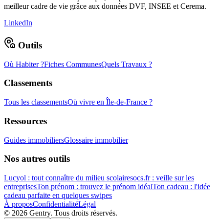
meilleur cadre de vie grâce aux données DVF, INSEE et Cerema.
LinkedIn
Outils
Où Habiter ?
Fiches Communes
Quels Travaux ?
Classements
Tous les classements
Où vivre en Île-de-France ?
Ressources
Guides immobiliers
Glossaire immobilier
Nos autres outils
Lucyol : tout connaître du milieu scolaire
socs.fr : veille sur les
entreprises
Ton prénom : trouvez le prénom idéal
Ton cadeau : l'idée
cadeau parfaite en quelques swipes
À propos
Confidentialité
Légal
©
2026
Gentry. Tous droits réservés.