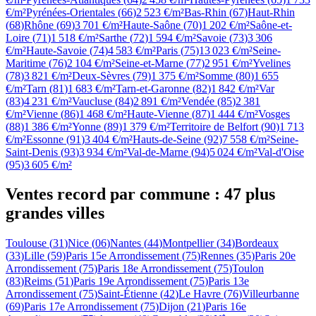
€/m²
Pyrénées-Orientales
(
66
)
2 523 €/m²
Bas-Rhin
(
67
)
Haut-Rhin
(
68
)
Rhône
(
69
)
3 701 €/m²
Haute-Saône
(
70
)
1 202 €/m²
Saône-et-
Loire
(
71
)
1 518 €/m²
Sarthe
(
72
)
1 594 €/m²
Savoie
(
73
)
3 306
€/m²
Haute-Savoie
(
74
)
4 583 €/m²
Paris
(
75
)
13 023 €/m²
Seine-
Maritime
(
76
)
2 104 €/m²
Seine-et-Marne
(
77
)
2 951 €/m²
Yvelines
(
78
)
3 821 €/m²
Deux-Sèvres
(
79
)
1 375 €/m²
Somme
(
80
)
1 655
€/m²
Tarn
(
81
)
1 683 €/m²
Tarn-et-Garonne
(
82
)
1 842 €/m²
Var
(
83
)
4 231 €/m²
Vaucluse
(
84
)
2 891 €/m²
Vendée
(
85
)
2 381
€/m²
Vienne
(
86
)
1 468 €/m²
Haute-Vienne
(
87
)
1 444 €/m²
Vosges
(
88
)
1 386 €/m²
Yonne
(
89
)
1 379 €/m²
Territoire de Belfort
(
90
)
1 713
€/m²
Essonne
(
91
)
3 404 €/m²
Hauts-de-Seine
(
92
)
7 558 €/m²
Seine-
Saint-Denis
(
93
)
3 934 €/m²
Val-de-Marne
(
94
)
5 024 €/m²
Val-d'Oise
(
95
)
3 605 €/m²
Ventes record par commune :
47
plus
grandes villes
Toulouse
(
31
)
Nice
(
06
)
Nantes
(
44
)
Montpellier
(
34
)
Bordeaux
(
33
)
Lille
(
59
)
Paris 15e Arrondissement
(
75
)
Rennes
(
35
)
Paris 20e
Arrondissement
(
75
)
Paris 18e Arrondissement
(
75
)
Toulon
(
83
)
Reims
(
51
)
Paris 19e Arrondissement
(
75
)
Paris 13e
Arrondissement
(
75
)
Saint-Étienne
(
42
)
Le Havre
(
76
)
Villeurbanne
(
69
)
Paris 17e Arrondissement
(
75
)
Dijon
(
21
)
Paris 16e