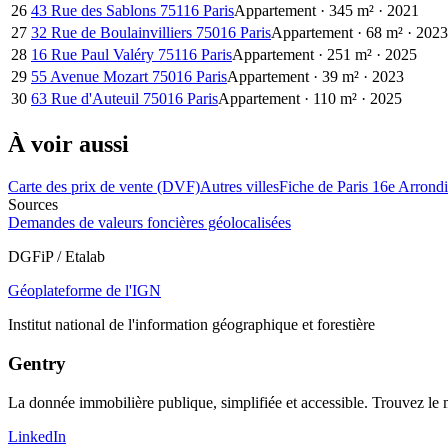
26
43 Rue des Sablons 75116 Paris
Appartement
·
345
m²
·
2021
27
32 Rue de Boulainvilliers 75016 Paris
Appartement
·
68
m²
·
2023
28
16 Rue Paul Valéry 75116 Paris
Appartement
·
251
m²
·
2025
29
55 Avenue Mozart 75016 Paris
Appartement
·
39
m²
·
2023
30
63 Rue d'Auteuil 75016 Paris
Appartement
·
110
m²
·
2025
À voir aussi
Carte des prix de vente (DVF)
Autres villes
Fiche de Paris 16e Arrond
Sources
Demandes de valeurs foncières géolocalisées
DGFiP / Etalab
Géoplateforme de l'IGN
Institut national de l'information géographique et forestière
Gentry
La donnée immobilière publique, simplifiée et accessible. Trouvez l
LinkedIn