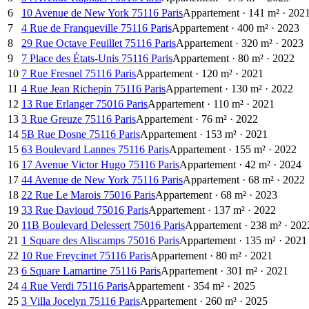
6
10 Avenue de New York 75116 Paris
Appartement
·
141
m²
·
202
7
4 Rue de Franqueville 75116 Paris
Appartement
·
400
m²
·
2023
8
29 Rue Octave Feuillet 75116 Paris
Appartement
·
320
m²
·
2023
9
7 Place des États-Unis 75116 Paris
Appartement
·
80
m²
·
2022
10
7 Rue Fresnel 75116 Paris
Appartement
·
120
m²
·
2021
11
4 Rue Jean Richepin 75116 Paris
Appartement
·
130
m²
·
2022
12
13 Rue Erlanger 75016 Paris
Appartement
·
110
m²
·
2021
13
3 Rue Greuze 75116 Paris
Appartement
·
76
m²
·
2022
14
5B Rue Dosne 75116 Paris
Appartement
·
153
m²
·
2021
15
63 Boulevard Lannes 75116 Paris
Appartement
·
155
m²
·
2022
16
17 Avenue Victor Hugo 75116 Paris
Appartement
·
42
m²
·
2024
17
44 Avenue de New York 75116 Paris
Appartement
·
68
m²
·
2022
18
22 Rue Le Marois 75016 Paris
Appartement
·
68
m²
·
2023
19
33 Rue Davioud 75016 Paris
Appartement
·
137
m²
·
2022
20
11B Boulevard Delessert 75016 Paris
Appartement
·
238
m²
·
202
21
1 Square des Aliscamps 75016 Paris
Appartement
·
135
m²
·
2021
22
10 Rue Freycinet 75116 Paris
Appartement
·
80
m²
·
2021
23
6 Square Lamartine 75116 Paris
Appartement
·
301
m²
·
2021
24
4 Rue Verdi 75116 Paris
Appartement
·
354
m²
·
2025
25
3 Villa Jocelyn 75116 Paris
Appartement
·
260
m²
·
2025