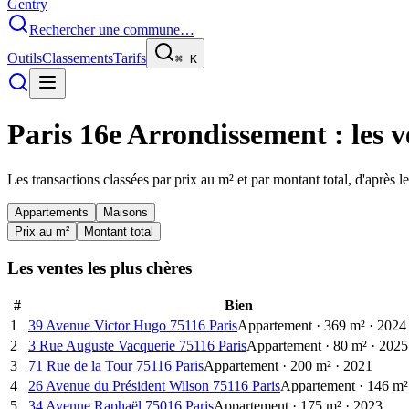
Gentry
Rechercher une commune…
Outils
Classements
Tarifs
⌘
K
Paris 16e Arrondissement
: les 
Les transactions classées par prix au m² et par montant total, d'après 
Appartements
Maisons
Prix au m²
Montant total
Les ventes les plus chères
#
Bien
1
39 Avenue Victor Hugo 75116 Paris
Appartement
·
369
m²
·
2024
2
3 Rue Auguste Vacquerie 75116 Paris
Appartement
·
80
m²
·
2025
3
71 Rue de la Tour 75116 Paris
Appartement
·
200
m²
·
2021
4
26 Avenue du Président Wilson 75116 Paris
Appartement
·
146
m²
5
34 Avenue Raphaël 75016 Paris
Appartement
·
175
m²
·
2023