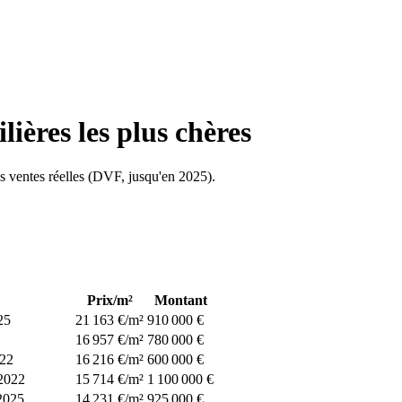
lières les plus chères
les ventes réelles (DVF, jusqu'en
2025
).
Prix/m²
Montant
25
21 163 €/m²
910 000 €
16 957 €/m²
780 000 €
22
16 216 €/m²
600 000 €
2022
15 714 €/m²
1 100 000 €
2025
14 231 €/m²
925 000 €