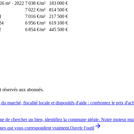
26
m²
·
2022
7 038 €/m²
183 000 €
7 022 €/m²
814 500 €
1
7 016 €/m²
217 500 €
24
6 956 €/m²
619 100 €
2
6 854 €/m²
445 500 €
t réservés aux abonnés.
 marché, fiscalité locale et dispositifs d'aide : confrontez le prix d'a
me de chercher un bien, identifiez la commune idéale. Notre moteur multi
unes qui vous correspondent vraiment.
Ouvrir l'outil