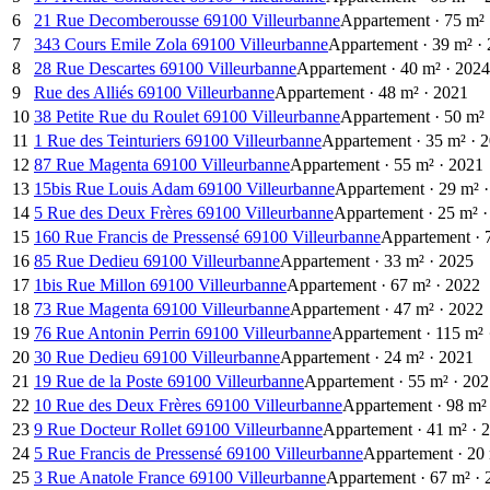
6
21 Rue Decomberousse 69100 Villeurbanne
Appartement
·
75
m²
7
343 Cours Emile Zola 69100 Villeurbanne
Appartement
·
39
m²
·
8
28 Rue Descartes 69100 Villeurbanne
Appartement
·
40
m²
·
2024
9
Rue des Alliés 69100 Villeurbanne
Appartement
·
48
m²
·
2021
10
38 Petite Rue du Roulet 69100 Villeurbanne
Appartement
·
50
m²
11
1 Rue des Teinturiers 69100 Villeurbanne
Appartement
·
35
m²
·
2
12
87 Rue Magenta 69100 Villeurbanne
Appartement
·
55
m²
·
2021
13
15bis Rue Louis Adam 69100 Villeurbanne
Appartement
·
29
m²
·
14
5 Rue des Deux Frères 69100 Villeurbanne
Appartement
·
25
m²
·
15
160 Rue Francis de Pressensé 69100 Villeurbanne
Appartement
·
16
85 Rue Dedieu 69100 Villeurbanne
Appartement
·
33
m²
·
2025
17
1bis Rue Millon 69100 Villeurbanne
Appartement
·
67
m²
·
2022
18
73 Rue Magenta 69100 Villeurbanne
Appartement
·
47
m²
·
2022
19
76 Rue Antonin Perrin 69100 Villeurbanne
Appartement
·
115
m²
20
30 Rue Dedieu 69100 Villeurbanne
Appartement
·
24
m²
·
2021
21
19 Rue de la Poste 69100 Villeurbanne
Appartement
·
55
m²
·
202
22
10 Rue des Deux Frères 69100 Villeurbanne
Appartement
·
98
m²
23
9 Rue Docteur Rollet 69100 Villeurbanne
Appartement
·
41
m²
·
2
24
5 Rue Francis de Pressensé 69100 Villeurbanne
Appartement
·
20
25
3 Rue Anatole France 69100 Villeurbanne
Appartement
·
67
m²
·