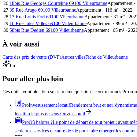
26
18bis Rue Georges Courteline 69100 Villeurbanne
Appartement
·
27
39 Rue Arago 69100 Villeurbanne
Appartement
·
116
m²
·
2022
28
13 Rue Louis Fort 69100 Villeurbanne
Appartement
·
31
m²
·
202
29
16 Rue Jules Vallès 69100 Villeurbanne
Appartement
·
89
m²
·
20
30
58bis Rue Dedieu 69100 Villeurbanne
Appartement
·
65
m²
·
202
À voir aussi
Carte des prix de vente (DVF)
Autres villes
Fiche de Villeurbanne
Pro
Pour aller plus loin
Ces outils vont plus loin sur la même question ; ceux marqués Pro son
Pro
Investissement locatif
Rendement brut et net, dynamisme du
locatif a le plus de sens.
Ouvrir l'outil
Pro
Où habiter ?
Le point de départ de tout projet : avant mê
scolaires, services et cadre de vie pour faire émerger les comm