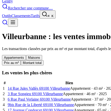
Gentry
Rechercher une commune…
Outils
Classements
Tarifs
⌘
K
Villeurbanne
: les ventes immobi
Les transactions classées par prix au m² et par montant total, d'après 
Appartements
Maisons
Prix au m²
Montant total
Les ventes les plus chères
#
Bien
1
14 Rue Jules Vallès 69100 Villeurbanne
Appartement
·
43
m²
·
20
2
3 Rue Songieu 69100 Villeurbanne
Appartement
·
46
m²
·
2025
3
6 Rue Paul Verlaine 69100 Villeurbanne
Appartement
·
37
m²
·
20
4
9bis Rue de la Liberté 69100 Villeurbanne
Appartement
·
70
m²
·
5
17 Avenue Condorcet 69100 Villeurbanne
Appartement
·
65
m²
·