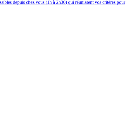
ssibles depuis chez vous (1h à 2h30) qui réunissent vos critères pour