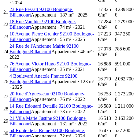
·
2024
23 Rue Fessart 92100 Boulogne-
17 325
3 239 800
21
Billancourt
Appartement
·
187
m²
·
2025
€/m²
€
18 Rue Vauthier 92100 Boulogne-
17 284
1 279 000
22
Billancourt
Appartement
·
74
m²
·
2021
€/m²
€
10 Avenue Pierre Grenier 92100 Boulogne-
17 223
947 250
23
Billancourt
Appartement
·
55
m²
·
2025
€/m²
€
24 Rue de l'Ancienne Mairie 92100
17 078
785 600
24
Boulogne-Billancourt
Appartement
·
46
m²
·
€/m²
€
2022
76 Avenue Victor Hugo 92100 Boulogne-
16 886
591 000
25
Billancourt
Appartement
·
35
m²
·
2021
€/m²
€
4 Boulevard Anatole France 92100
16 770
2 062 700
26
Boulogne-Billancourt
Appartement
·
123
m²
€/m²
€
·
2025
20 Rue d'Aguesseau 92100 Boulogne-
16 753
1 273 200
27
Billancourt
Appartement
·
76
m²
·
2022
€/m²
€
14 Rue Edouard Detaille 92100 Boulogne-
16 589
1 211 000
28
Billancourt
Appartement
·
73
m²
·
2022
€/m²
€
21 Villa Marie-Justine 92100 Boulogne-
16 513
2 163 200
29
Billancourt
Appartement
·
131
m²
·
2022
€/m²
€
54 Route de la Reine 92100 Boulogne-
16 475
527 200
30
Billancourt
Appartement
·
32
m²
·
2024
€/m²
€