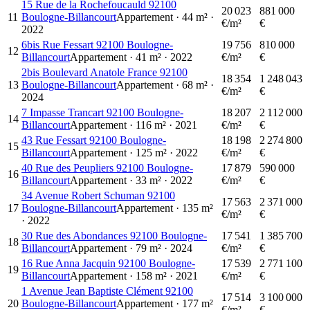
15 Rue de la Rochefoucauld 92100
20 023
881 000
11
Boulogne-Billancourt
Appartement
·
44
m²
·
€/m²
€
2022
6bis Rue Fessart 92100 Boulogne-
19 756
810 000
12
Billancourt
Appartement
·
41
m²
·
2022
€/m²
€
2bis Boulevard Anatole France 92100
18 354
1 248 043
13
Boulogne-Billancourt
Appartement
·
68
m²
·
€/m²
€
2024
7 Impasse Trancart 92100 Boulogne-
18 207
2 112 000
14
Billancourt
Appartement
·
116
m²
·
2021
€/m²
€
43 Rue Fessart 92100 Boulogne-
18 198
2 274 800
15
Billancourt
Appartement
·
125
m²
·
2022
€/m²
€
40 Rue des Peupliers 92100 Boulogne-
17 879
590 000
16
Billancourt
Appartement
·
33
m²
·
2022
€/m²
€
34 Avenue Robert Schuman 92100
17 563
2 371 000
17
Boulogne-Billancourt
Appartement
·
135
m²
€/m²
€
·
2022
30 Rue des Abondances 92100 Boulogne-
17 541
1 385 700
18
Billancourt
Appartement
·
79
m²
·
2024
€/m²
€
16 Rue Anna Jacquin 92100 Boulogne-
17 539
2 771 100
19
Billancourt
Appartement
·
158
m²
·
2021
€/m²
€
1 Avenue Jean Baptiste Clément 92100
17 514
3 100 000
20
Boulogne-Billancourt
Appartement
·
177
m²
€/m²
€