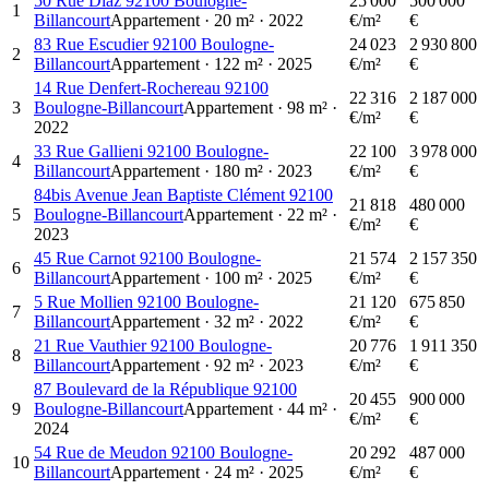
50 Rue Diaz 92100 Boulogne-
25 000
500 000
1
Billancourt
Appartement
·
20
m²
·
2022
€/m²
€
83 Rue Escudier 92100 Boulogne-
24 023
2 930 800
2
Billancourt
Appartement
·
122
m²
·
2025
€/m²
€
14 Rue Denfert-Rochereau 92100
22 316
2 187 000
3
Boulogne-Billancourt
Appartement
·
98
m²
·
€/m²
€
2022
33 Rue Gallieni 92100 Boulogne-
22 100
3 978 000
4
Billancourt
Appartement
·
180
m²
·
2023
€/m²
€
84bis Avenue Jean Baptiste Clément 92100
21 818
480 000
5
Boulogne-Billancourt
Appartement
·
22
m²
·
€/m²
€
2023
45 Rue Carnot 92100 Boulogne-
21 574
2 157 350
6
Billancourt
Appartement
·
100
m²
·
2025
€/m²
€
5 Rue Mollien 92100 Boulogne-
21 120
675 850
7
Billancourt
Appartement
·
32
m²
·
2022
€/m²
€
21 Rue Vauthier 92100 Boulogne-
20 776
1 911 350
8
Billancourt
Appartement
·
92
m²
·
2023
€/m²
€
87 Boulevard de la République 92100
20 455
900 000
9
Boulogne-Billancourt
Appartement
·
44
m²
·
€/m²
€
2024
54 Rue de Meudon 92100 Boulogne-
20 292
487 000
10
Billancourt
Appartement
·
24
m²
·
2025
€/m²
€