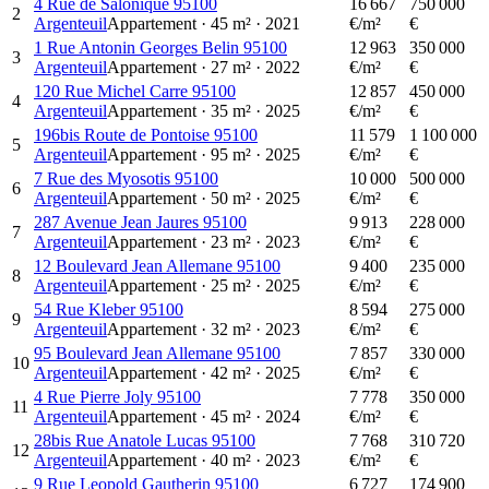
4 Rue de Salonique 95100
16 667
750 000
2
Argenteuil
Appartement
·
45
m²
·
2021
€/m²
€
1 Rue Antonin Georges Belin 95100
12 963
350 000
3
Argenteuil
Appartement
·
27
m²
·
2022
€/m²
€
120 Rue Michel Carre 95100
12 857
450 000
4
Argenteuil
Appartement
·
35
m²
·
2025
€/m²
€
196bis Route de Pontoise 95100
11 579
1 100 000
5
Argenteuil
Appartement
·
95
m²
·
2025
€/m²
€
7 Rue des Myosotis 95100
10 000
500 000
6
Argenteuil
Appartement
·
50
m²
·
2025
€/m²
€
287 Avenue Jean Jaures 95100
9 913
228 000
7
Argenteuil
Appartement
·
23
m²
·
2023
€/m²
€
12 Boulevard Jean Allemane 95100
9 400
235 000
8
Argenteuil
Appartement
·
25
m²
·
2025
€/m²
€
54 Rue Kleber 95100
8 594
275 000
9
Argenteuil
Appartement
·
32
m²
·
2023
€/m²
€
95 Boulevard Jean Allemane 95100
7 857
330 000
10
Argenteuil
Appartement
·
42
m²
·
2025
€/m²
€
4 Rue Pierre Joly 95100
7 778
350 000
11
Argenteuil
Appartement
·
45
m²
·
2024
€/m²
€
28bis Rue Anatole Lucas 95100
7 768
310 720
12
Argenteuil
Appartement
·
40
m²
·
2023
€/m²
€
9 Rue Leopold Gautherin 95100
6 727
174 900