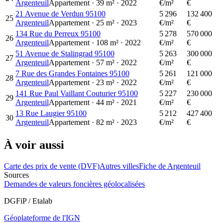
Argenteuil
Appartement
·
39
m²
·
2022
€/m²
€
21 Avenue de Verdun 95100
5 296
132 400
25
Argenteuil
Appartement
·
25
m²
·
2023
€/m²
€
134 Rue du Perreux 95100
5 278
570 000
26
Argenteuil
Appartement
·
108
m²
·
2022
€/m²
€
51 Avenue de Stalingrad 95100
5 263
300 000
27
Argenteuil
Appartement
·
57
m²
·
2022
€/m²
€
7 Rue des Grandes Fontaines 95100
5 261
121 000
28
Argenteuil
Appartement
·
23
m²
·
2022
€/m²
€
141 Rue Paul Vaillant Couturier 95100
5 227
230 000
29
Argenteuil
Appartement
·
44
m²
·
2021
€/m²
€
13 Rue Laugier 95100
5 212
427 400
30
Argenteuil
Appartement
·
82
m²
·
2023
€/m²
€
À voir aussi
Carte des prix de vente (DVF)
Autres villes
Fiche de Argenteuil
Sources
Demandes de valeurs foncières géolocalisées
DGFiP / Etalab
Géoplateforme de l'IGN