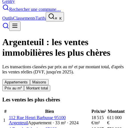
Gentry
Rechercher une commune…
Outils
Classements
Tarifs
⌘
K
Argenteuil
: les ventes
immobilières les plus chères
Les transactions classées par prix au m² et par montant total, d'après
les ventes réelles (DVF, jusqu'en
2025
).
Appartements
Maisons
Prix au m²
Montant total
Les ventes les plus chères
#
Bien
Prix/m²
Montant
112 Rue Henri Barbusse 95100
18 515
611 000
1
Argenteuil
Appartement
·
33
m²
·
2024
€/m²
€