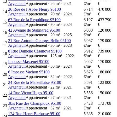
13
Argenteuil
Appartement
·
26
m²
·
2021
€/m²
€
26 Rue de l’Abbe Fleury 95100
6 714
470 000
14
Argenteuil
Appartement
·
70
m²
·
2024
€/m²
€
63 Rue de la Republique 95100
6 197
433 790
15
Argenteuil
Appartement
·
70
m²
·
2024
€/m²
€
42 Avenue de Stalingrad 95100
6 000
120 000
16
Argenteuil
Appartement
·
20
m²
·
2025
€/m²
€
21 Rue Antonin Georges Belin 95100
5 967
179 000
17
Argenteuil
Appartement
·
30
m²
·
2023
€/m²
€
8 Rue Danielle Casanova 95100
5 912
739 000
18
Argenteuil
Appartement
·
125
m²
·
2022
€/m²
€
Impasse Massenet 95100
5 667
170 000
19
Argenteuil
Appartement
·
30
m²
·
2024
€/m²
€
6 Impasse Vachon 95100
5 625
180 000
20
Argenteuil
Appartement
·
32
m²
·
2022
€/m²
€
24 Rue de la Marseillaise 95100
5 591
123 000
21
Argenteuil
Appartement
·
22
m²
·
2021
€/m²
€
14 Rue Victor Hugo 95100
5 556
150 000
22
Argenteuil
Appartement
·
27
m²
·
2021
€/m²
€
3bis Rue des Champioux 95100
5 428
173 708
23
Argenteuil
Appartement
·
32
m²
·
2021
€/m²
€
124 Rue Henri Barbusse 95100
5 385
210 000
24