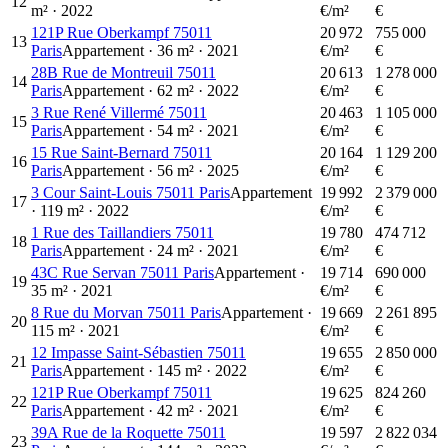
12
m²
·
2022
€/m²
€
121P Rue Oberkampf 75011
20 972
755 000
13
Paris
Appartement
·
36
m²
·
2021
€/m²
€
28B Rue de Montreuil 75011
20 613
1 278 000
14
Paris
Appartement
·
62
m²
·
2022
€/m²
€
3 Rue René Villermé 75011
20 463
1 105 000
15
Paris
Appartement
·
54
m²
·
2021
€/m²
€
15 Rue Saint-Bernard 75011
20 164
1 129 200
16
Paris
Appartement
·
56
m²
·
2025
€/m²
€
3 Cour Saint-Louis 75011 Paris
Appartement
19 992
2 379 000
17
·
119
m²
·
2022
€/m²
€
1 Rue des Taillandiers 75011
19 780
474 712
18
Paris
Appartement
·
24
m²
·
2021
€/m²
€
43C Rue Servan 75011 Paris
Appartement
·
19 714
690 000
19
35
m²
·
2021
€/m²
€
8 Rue du Morvan 75011 Paris
Appartement
·
19 669
2 261 895
20
115
m²
·
2021
€/m²
€
12 Impasse Saint-Sébastien 75011
19 655
2 850 000
21
Paris
Appartement
·
145
m²
·
2022
€/m²
€
121P Rue Oberkampf 75011
19 625
824 260
22
Paris
Appartement
·
42
m²
·
2021
€/m²
€
39A Rue de la Roquette 75011
19 597
2 822 034
23