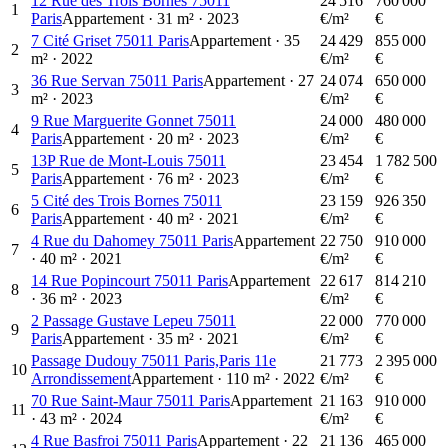
12 Rue des Trois Bornes 75011
24 516
760 000
1
Paris
Appartement
·
31
m²
·
2023
€/m²
€
7 Cité Griset 75011 Paris
Appartement
·
35
24 429
855 000
2
m²
·
2022
€/m²
€
36 Rue Servan 75011 Paris
Appartement
·
27
24 074
650 000
3
m²
·
2023
€/m²
€
9 Rue Marguerite Gonnet 75011
24 000
480 000
4
Paris
Appartement
·
20
m²
·
2023
€/m²
€
13P Rue de Mont-Louis 75011
23 454
1 782 500
5
Paris
Appartement
·
76
m²
·
2023
€/m²
€
5 Cité des Trois Bornes 75011
23 159
926 350
6
Paris
Appartement
·
40
m²
·
2021
€/m²
€
4 Rue du Dahomey 75011 Paris
Appartement
22 750
910 000
7
·
40
m²
·
2021
€/m²
€
14 Rue Popincourt 75011 Paris
Appartement
22 617
814 210
8
·
36
m²
·
2023
€/m²
€
2 Passage Gustave Lepeu 75011
22 000
770 000
9
Paris
Appartement
·
35
m²
·
2021
€/m²
€
Passage Dudouy 75011 Paris,Paris 11e
21 773
2 395 000
10
Arrondissement
Appartement
·
110
m²
·
2022
€/m²
€
70 Rue Saint-Maur 75011 Paris
Appartement
21 163
910 000
11
·
43
m²
·
2024
€/m²
€
4 Rue Basfroi 75011 Paris
Appartement
·
22
21 136
465 000