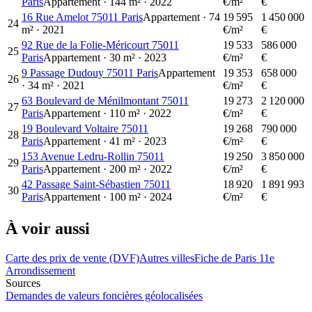
Paris
Appartement
·
144
m²
·
2022
€/m²
€
16 Rue Amelot 75011 Paris
Appartement
·
74
19 595
1 450 000
24
m²
·
2021
€/m²
€
92 Rue de la Folie-Méricourt 75011
19 533
586 000
25
Paris
Appartement
·
30
m²
·
2023
€/m²
€
9 Passage Dudouy 75011 Paris
Appartement
19 353
658 000
26
·
34
m²
·
2021
€/m²
€
63 Boulevard de Ménilmontant 75011
19 273
2 120 000
27
Paris
Appartement
·
110
m²
·
2022
€/m²
€
19 Boulevard Voltaire 75011
19 268
790 000
28
Paris
Appartement
·
41
m²
·
2023
€/m²
€
153 Avenue Ledru-Rollin 75011
19 250
3 850 000
29
Paris
Appartement
·
200
m²
·
2022
€/m²
€
42 Passage Saint-Sébastien 75011
18 920
1 891 993
30
Paris
Appartement
·
100
m²
·
2024
€/m²
€
À voir aussi
Carte des prix de vente (DVF)
Autres villes
Fiche de Paris 11e
Arrondissement
Sources
Demandes de valeurs foncières géolocalisées