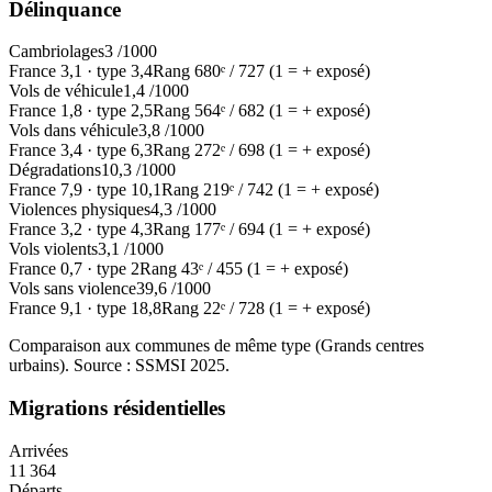
Délinquance
Cambriolages
3
/1000
France
3,1
·
type
3,4
Rang
680
ᵉ /
727
(1 = + exposé)
Vols de véhicule
1,4
/1000
France
1,8
·
type
2,5
Rang
564
ᵉ /
682
(1 = + exposé)
Vols dans véhicule
3,8
/1000
France
3,4
·
type
6,3
Rang
272
ᵉ /
698
(1 = + exposé)
Dégradations
10,3
/1000
France
7,9
·
type
10,1
Rang
219
ᵉ /
742
(1 = + exposé)
Violences physiques
4,3
/1000
France
3,2
·
type
4,3
Rang
177
ᵉ /
694
(1 = + exposé)
Vols violents
3,1
/1000
France
0,7
·
type
2
Rang
43
ᵉ /
455
(1 = + exposé)
Vols sans violence
39,6
/1000
France
9,1
·
type
18,8
Rang
22
ᵉ /
728
(1 = + exposé)
Comparaison aux communes de même type (
Grands centres
urbains
). Source : SSMSI
2025
.
Migrations résidentielles
Arrivées
11 364
Départs