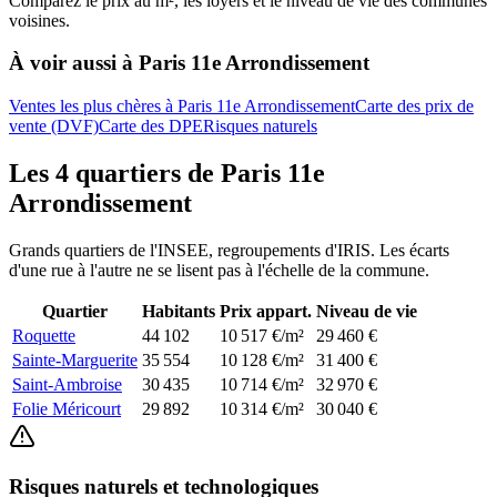
Comparez le prix au m², les loyers et le niveau de vie des communes
voisines.
À voir aussi à
Paris 11e Arrondissement
Ventes les plus chères à Paris 11e Arrondissement
Carte des prix de
vente (DVF)
Carte des DPE
Risques naturels
Les
4
quartiers de
Paris 11e
Arrondissement
Grands quartiers de l'INSEE, regroupements d'IRIS. Les écarts
d'une rue à l'autre ne se lisent pas à l'échelle de la commune.
Quartier
Habitants
Prix appart.
Niveau de vie
Roquette
44 102
10 517 €/m²
29 460 €
Sainte-Marguerite
35 554
10 128 €/m²
31 400 €
Saint-Ambroise
30 435
10 714 €/m²
32 970 €
Folie Méricourt
29 892
10 314 €/m²
30 040 €
Risques naturels et technologiques