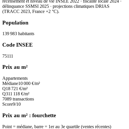
recensement et niveau de vie INSEE 2022
· fiscalité locale 2024
·
délinquance SSMSI 2025
· projections climatiques DRIAS
(TRACC 2023, France +2 °C).
Population
139 983
habitants
Code INSEE
75111
Prix au m²
Appartements
Médiane
10 000
€/m²
Q1
8 721
€/m²
Q3
11 118
€/m²
7089
transactions
Score
9
/10
Prix au m² : fourchette
Point = médiane, barre = 1er au 3e quartile (ventes récentes)