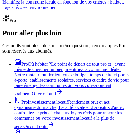
Identifiez la commune idéale en fonction de vos critères : budget,
trajets, écoles, environnement.
Pro
Pour aller plus loin
Ces outils vont plus loin sur la même question ; ceux marqués Pro
sont réservés aux abonnés.
Pro
Où habiter ?
Le point de départ de tout projet : avant
même de chercher un bien, identifiez la commune idéale.
Notre moteur multicritère croise budget, temps de trajet porte-
à-porte, établissements scolaires, services et cadre de vie pour
faire émerger les communes qui vous correspondent
vraiment.
Ouvrir l'outil
Pro
Investissement locatif
Rendement brut et net,
dynamisme du marché, fiscalité locale et dispositifs d'aide :
confrontez le prix d'achat aux loyers réels pour repérer les
communes où votre investissement locatif a le plus de
sens.
Ouvrir l'outil