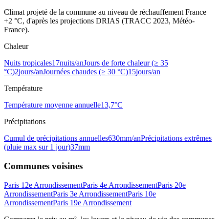
Climat projeté de la commune au niveau de réchauffement France
+2 °C, d'après les projections DRIAS (TRACC 2023, Météo-
France).
Chaleur
Nuits tropicales
17
nuits/an
Jours de forte chaleur (≥ 35
°C)
2
jours/an
Journées chaudes (≥ 30 °C)
15
jours/an
Température
Température moyenne annuelle
13,7
°C
Précipitations
Cumul de précipitations annuelles
630
mm/an
Précipitations extrêmes
(pluie max sur 1 jour)
37
mm
Communes voisines
Paris 12e Arrondissement
Paris 4e Arrondissement
Paris 20e
Arrondissement
Paris 3e Arrondissement
Paris 10e
Arrondissement
Paris 19e Arrondissement