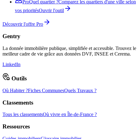
Pro
Quel quartier ?
Comparez les quartiers d'une ville selon
vos priorités
Ouvrir l'outil
Découvrir l'offre Pro
Gentry
La donnée immobilière publique, simplifiée et accessible. Trouvez le
meilleur cadre de vie grâce aux données DVF, INSEE et Cerema.
LinkedIn
Outils
Où Habiter ?
Fiches Communes
Quels Travaux ?
Classements
Tous les classements
Où vivre en Île-de-France ?
Ressources
Guides immobiliers
Glossaire immobilier