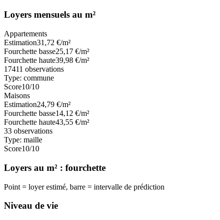
Loyers mensuels au m²
Appartements
Estimation
31,72
€/m²
Fourchette basse
25,17
€/m²
Fourchette haute
39,98
€/m²
17411
observations
Type:
commune
Score
10
/10
Maisons
Estimation
24,79
€/m²
Fourchette basse
14,12
€/m²
Fourchette haute
43,55
€/m²
33
observations
Type:
maille
Score
10
/10
Loyers au m² : fourchette
Point = loyer estimé, barre = intervalle de prédiction
Niveau de vie