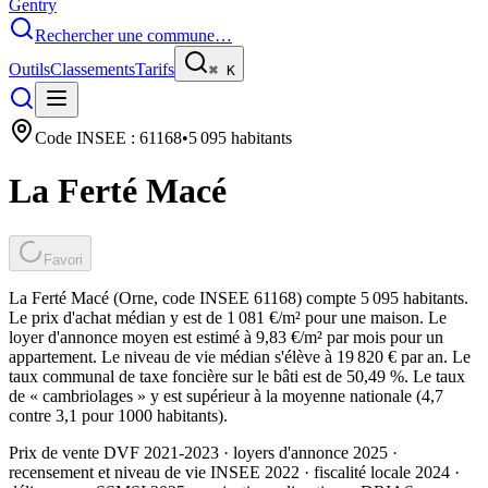
Gentry
Rechercher une commune…
Outils
Classements
Tarifs
⌘
K
Code INSEE :
61168
•
5 095
habitants
La Ferté Macé
Favori
La Ferté Macé (Orne, code INSEE 61168) compte 5 095 habitants.
Le prix d'achat médian y est de 1 081 €/m² pour une maison. Le
loyer d'annonce moyen est estimé à 9,83 €/m² par mois pour un
appartement. Le niveau de vie médian s'élève à 19 820 € par an. Le
taux communal de taxe foncière sur le bâti est de 50,49 %. Le taux
de « cambriolages » y est supérieur à la moyenne nationale (4,7
contre 3,1 pour 1000 habitants).
Prix de vente DVF 2021-2023 · loyers d'annonce 2025 ·
recensement et niveau de vie INSEE 2022
· fiscalité locale 2024
·