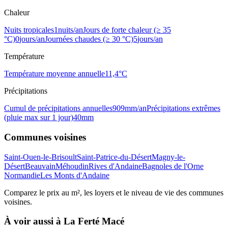
Chaleur
Nuits tropicales
1
nuits/an
Jours de forte chaleur (≥ 35
°C)
0
jours/an
Journées chaudes (≥ 30 °C)
5
jours/an
Température
Température moyenne annuelle
11,4
°C
Précipitations
Cumul de précipitations annuelles
909
mm/an
Précipitations extrêmes
(pluie max sur 1 jour)
40
mm
Communes voisines
Saint-Ouen-le-Brisoult
Saint-Patrice-du-Désert
Magny-le-
Désert
Beauvain
Méhoudin
Rives d'Andaine
Bagnoles de l'Orne
Normandie
Les Monts d'Andaine
Comparez le prix au m², les loyers et le niveau de vie des communes
voisines.
À voir aussi à
La Ferté Macé