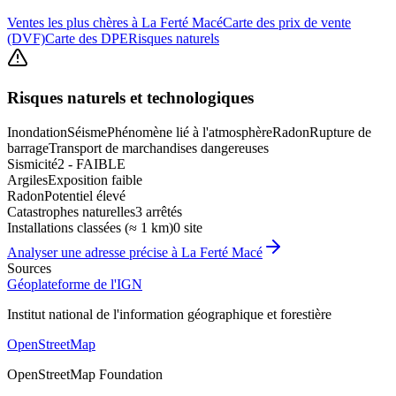
Ventes les plus chères à La Ferté Macé
Carte des prix de vente
(DVF)
Carte des DPE
Risques naturels
Risques naturels et technologiques
Inondation
Séisme
Phénomène lié à l'atmosphère
Radon
Rupture de
barrage
Transport de marchandises dangereuses
Sismicité
2 - FAIBLE
Argiles
Exposition faible
Radon
Potentiel élevé
Catastrophes naturelles
3 arrêtés
Installations classées (≈ 1 km)
0 site
Analyser une adresse précise à
La Ferté Macé
Sources
Géoplateforme de l'IGN
Institut national de l'information géographique et forestière
OpenStreetMap
OpenStreetMap Foundation