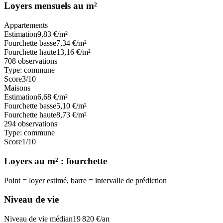
Loyers mensuels au m²
Appartements
Estimation
9,83
€/m²
Fourchette basse
7,34
€/m²
Fourchette haute
13,16
€/m²
708
observations
Type:
commune
Score
3
/10
Maisons
Estimation
6,68
€/m²
Fourchette basse
5,10
€/m²
Fourchette haute
8,73
€/m²
294
observations
Type:
commune
Score
1
/10
Loyers au m² : fourchette
Point = loyer estimé, barre = intervalle de prédiction
Niveau de vie
Niveau de vie médian
19 820
€/an