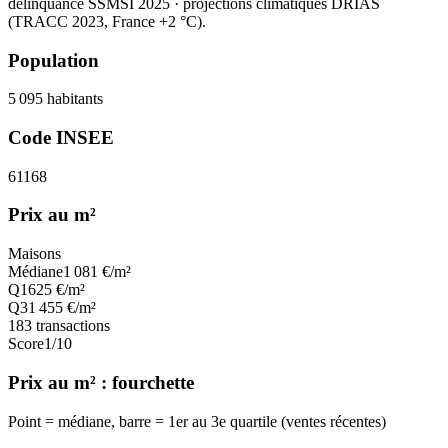
délinquance SSMSI 2025
· projections climatiques DRIAS
(TRACC 2023, France +2 °C).
Population
5 095
habitants
Code INSEE
61168
Prix au m²
Maisons
Médiane
1 081
€/m²
Q1
625
€/m²
Q3
1 455
€/m²
183
transactions
Score
1
/10
Prix au m² : fourchette
Point = médiane, barre = 1er au 3e quartile (ventes récentes)