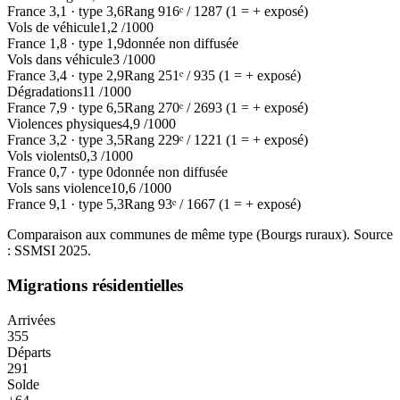
France
3,1
·
type
3,6
Rang
916
ᵉ /
1287
(1 = + exposé)
Vols de véhicule
1,2
/1000
France
1,8
·
type
1,9
donnée non diffusée
Vols dans véhicule
3
/1000
France
3,4
·
type
2,9
Rang
251
ᵉ /
935
(1 = + exposé)
Dégradations
11
/1000
France
7,9
·
type
6,5
Rang
270
ᵉ /
2693
(1 = + exposé)
Violences physiques
4,9
/1000
France
3,2
·
type
3,5
Rang
229
ᵉ /
1221
(1 = + exposé)
Vols violents
0,3
/1000
France
0,7
·
type
0
donnée non diffusée
Vols sans violence
10,6
/1000
France
9,1
·
type
5,3
Rang
93
ᵉ /
1667
(1 = + exposé)
Comparaison aux communes de même type (
Bourgs ruraux
). Source
: SSMSI
2025
.
Migrations résidentielles
Arrivées
355
Départs
291
Solde