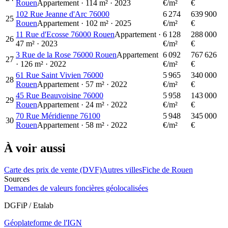
Rouen
Appartement
·
114
m²
·
2023
€/m²
€
102 Rue Jeanne d'Arc 76000
6 274
639 900
25
Rouen
Appartement
·
102
m²
·
2025
€/m²
€
11 Rue d'Ecosse 76000 Rouen
Appartement
·
6 128
288 000
26
47
m²
·
2023
€/m²
€
3 Rue de la Rose 76000 Rouen
Appartement
6 092
767 626
27
·
126
m²
·
2022
€/m²
€
61 Rue Saint Vivien 76000
5 965
340 000
28
Rouen
Appartement
·
57
m²
·
2022
€/m²
€
45 Rue Beauvoisine 76000
5 958
143 000
29
Rouen
Appartement
·
24
m²
·
2022
€/m²
€
70 Rue Méridienne 76100
5 948
345 000
30
Rouen
Appartement
·
58
m²
·
2022
€/m²
€
À voir aussi
Carte des prix de vente (DVF)
Autres villes
Fiche de Rouen
Sources
Demandes de valeurs foncières géolocalisées
DGFiP / Etalab
Géoplateforme de l'IGN