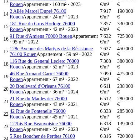
13
Rouen
Appartement
·
160
m²
·
2023
€/m²
€
2 Allée Marcel Dupré 76100
7 917
190 000
14
Rouen
Appartement
·
24
m²
·
2023
€/m²
€
181 Rue du Gros Horloge 76000
7 857
330 000
15
Rouen
Appartement
·
42
m²
·
2023
€/m²
€
91 Rue d'Amiens 76000 Rouen
Appartement
7 632
725 000
16
·
95
m²
·
2022
€/m²
€
128c Avenue des Martyrs de la Résistance
7 627
450 000
17
76100 Rouen
Appartement
·
59
m²
·
2022
€/m²
€
116 Rue du General Leclerc 76000
7 308
380 000
18
Rouen
Appartement
·
52
m²
·
2023
€/m²
€
46 Rue Armand Carrel 76000
7 090
475 000
19
Rouen
Appartement
·
67
m²
·
2022
€/m²
€
20 Boulevard d'Orleans 76100
6 611
238 000
20
Rouen
Appartement
·
36
m²
·
2024
€/m²
€
21 Rue du Maulevrier 76000
6 512
280 000
21
Rouen
Appartement
·
43
m²
·
2021
€/m²
€
42 Rue de Fontenelle 76000
6 333
285 000
22
Rouen
Appartement
·
45
m²
·
2021
€/m²
€
127bis Rue Beauvoisine 76000
6 318
139 000
23
Rouen
Appartement
·
22
m²
·
2023
€/m²
€
5 Rue Boucher de Perthes 76100
6 316
720 000
24