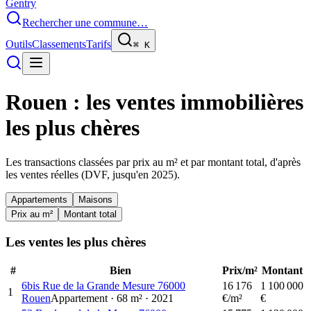
Gentry
Rechercher une commune…
Outils
Classements
Tarifs
⌘
K
Rouen
: les ventes immobilières
les plus chères
Les transactions classées par prix au m² et par montant total, d'après
les ventes réelles (DVF, jusqu'en
2025
).
Appartements
Maisons
Prix au m²
Montant total
Les ventes les plus chères
#
Bien
Prix/m²
Montant
6bis Rue de la Grande Mesure 76000
16 176
1 100 000
1
Rouen
Appartement
·
68
m²
·
2021
€/m²
€