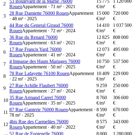
53 Boulevard de la Marne 76000
15 775
1 120 000
2
Rouen
Appartement
·
71
m²
·
2021
€/m²
€
28 Rue Damiette 76000 Rouen
Appartement
15 000
720 000
3
·
48
m²
·
2025
€/m²
€
44 Rue du General Giraud 76000
14 410
1 037 500
4
Rouen
Appartement
·
72
m²
·
2024
€/m²
€
36 Rue du Renard 76000
12 825
808 000
5
Rouen
Appartement
·
63
m²
·
2021
€/m²
€
17 Rue Francis Yard 76000
12 073
495 000
6
Rouen
Appartement
·
41
m²
·
2024
€/m²
€
4 Impasse des Hauts Mariages 76000
10 750
537 500
7
Rouen
Appartement
·
50
m²
·
2025
€/m²
€
78 Rue Lafayette 76100 Rouen
Appartement
10 409
229 000
8
·
22
m²
·
2025
€/m²
€
27 Rue Achille Flaubert 76000
9 259
250 000
9
Rouen
Appartement
·
27
m²
·
2024
€/m²
€
35 Rue Armand Carrel 76000
8 760
306 600
10
Rouen
Appartement
·
35
m²
·
2025
€/m²
€
87 Rue Ganterie 76000 Rouen
Appartement
·
8 590
670 000
11
78
m²
·
2025
€/m²
€
4bis Rue des Carmelites 76000
8 575
343 000
12
Rouen
Appartement
·
40
m²
·
2022
€/m²
€
52 Rue de Fontenelle 76000
8 000
1 280 000