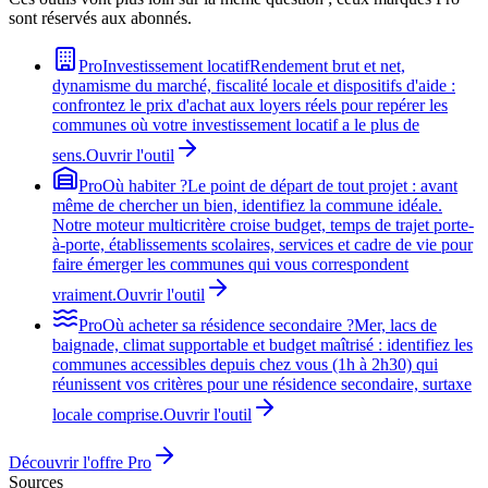
sont réservés aux abonnés.
Pro
Investissement locatif
Rendement brut et net,
dynamisme du marché, fiscalité locale et dispositifs d'aide :
confrontez le prix d'achat aux loyers réels pour repérer les
communes où votre investissement locatif a le plus de
sens.
Ouvrir l'outil
Pro
Où habiter ?
Le point de départ de tout projet : avant
même de chercher un bien, identifiez la commune idéale.
Notre moteur multicritère croise budget, temps de trajet porte-
à-porte, établissements scolaires, services et cadre de vie pour
faire émerger les communes qui vous correspondent
vraiment.
Ouvrir l'outil
Pro
Où acheter sa résidence secondaire ?
Mer, lacs de
baignade, climat supportable et budget maîtrisé : identifiez les
communes accessibles depuis chez vous (1h à 2h30) qui
réunissent vos critères pour une résidence secondaire, surtaxe
locale comprise.
Ouvrir l'outil
Découvrir l'offre Pro
Sources