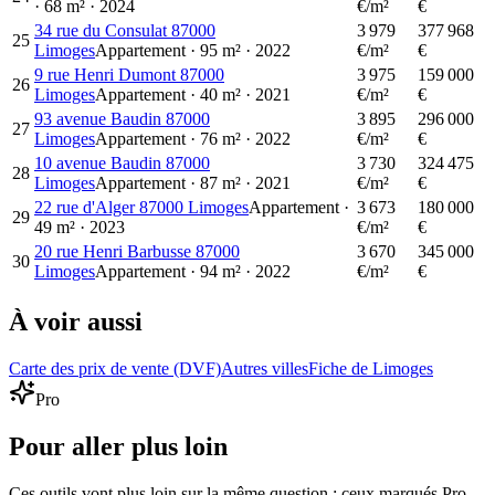
·
68
m²
·
2024
€/m²
€
34 rue du Consulat 87000
3 979
377 968
25
Limoges
Appartement
·
95
m²
·
2022
€/m²
€
9 rue Henri Dumont 87000
3 975
159 000
26
Limoges
Appartement
·
40
m²
·
2021
€/m²
€
93 avenue Baudin 87000
3 895
296 000
27
Limoges
Appartement
·
76
m²
·
2022
€/m²
€
10 avenue Baudin 87000
3 730
324 475
28
Limoges
Appartement
·
87
m²
·
2021
€/m²
€
22 rue d'Alger 87000 Limoges
Appartement
·
3 673
180 000
29
49
m²
·
2023
€/m²
€
20 rue Henri Barbusse 87000
3 670
345 000
30
Limoges
Appartement
·
94
m²
·
2022
€/m²
€
À voir aussi
Carte des prix de vente (DVF)
Autres villes
Fiche de Limoges
Pro
Pour aller plus loin
Ces outils vont plus loin sur la même question ; ceux marqués Pro