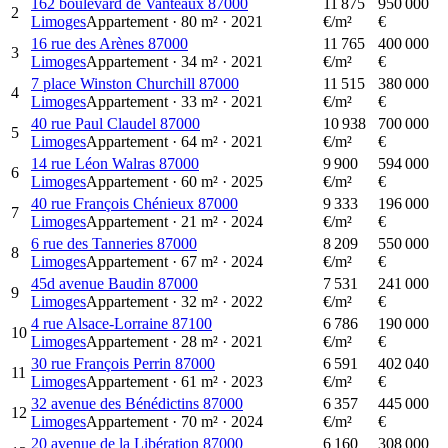
162 boulevard de Vanteaux 87000
11 875
950 000
2
Limoges
Appartement
·
80
m²
·
2021
€/m²
€
16 rue des Arènes 87000
11 765
400 000
3
Limoges
Appartement
·
34
m²
·
2021
€/m²
€
7 place Winston Churchill 87000
11 515
380 000
4
Limoges
Appartement
·
33
m²
·
2021
€/m²
€
40 rue Paul Claudel 87000
10 938
700 000
5
Limoges
Appartement
·
64
m²
·
2021
€/m²
€
14 rue Léon Walras 87000
9 900
594 000
6
Limoges
Appartement
·
60
m²
·
2025
€/m²
€
40 rue François Chénieux 87000
9 333
196 000
7
Limoges
Appartement
·
21
m²
·
2024
€/m²
€
6 rue des Tanneries 87000
8 209
550 000
8
Limoges
Appartement
·
67
m²
·
2024
€/m²
€
45d avenue Baudin 87000
7 531
241 000
9
Limoges
Appartement
·
32
m²
·
2022
€/m²
€
4 rue Alsace-Lorraine 87100
6 786
190 000
10
Limoges
Appartement
·
28
m²
·
2021
€/m²
€
30 rue François Perrin 87000
6 591
402 040
11
Limoges
Appartement
·
61
m²
·
2023
€/m²
€
32 avenue des Bénédictins 87000
6 357
445 000
12
Limoges
Appartement
·
70
m²
·
2024
€/m²
€
20 avenue de la Libération 87000
6 160
308 000