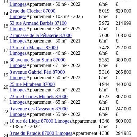
13
Limoges
Appartement
·
50
m²
·
2022
€/m²
€
2 rue du Clocher 87000
6 019
620 000
14
Limoges
Appartement
·
103
m²
·
2025
€/m²
€
53 rue Armand Barbès 87100
5 972
214 999
15
Limoges
Appartement
·
36
m²
·
2025
€/m²
€
2 impasse de la Pélisserie 87000
5 600
168 000
16
Limoges
Appartement
·
30
m²
·
2021
€/m²
€
13 rue du Maupas 87000
5 478
252 000
17
Limoges
Appartement
·
46
m²
·
2022
€/m²
€
30 avenue Saint Surin 87000
5 352
380 000
18
Limoges
Appartement
·
71
m²
·
2022
€/m²
€
8 avenue Gabriel Péri 87000
5 316
265 800
19
Limoges
Appartement
·
50
m²
·
2022
€/m²
€
25 rue Mirabeau 87000
4 944
440 000
20
Limoges
Appartement
·
89
m²
·
2022
€/m²
€
23 rue Charles Michels 87000
4 723
307 000
21
Limoges
Appartement
·
65
m²
·
2022
€/m²
€
9 avenue des Casseaux 87000
4 491
247 000
22
Limoges
Appartement
·
55
m²
·
2022
€/m²
€
10 rue de Liège 87000 Limoges
Appartement
4 348
600 000
23
·
138
m²
·
2022
€/m²
€
3 rue du Paradis 87000 Limoges
Appartement
4 338
294 985
24