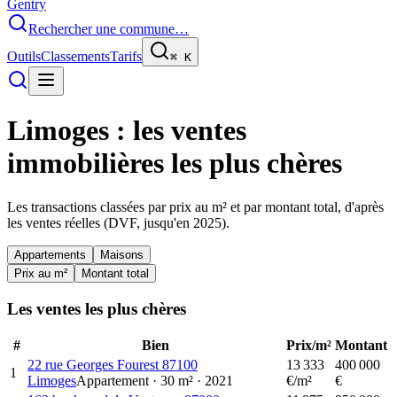
Gentry
Rechercher une commune…
Outils
Classements
Tarifs
⌘
K
Limoges
: les ventes
immobilières les plus chères
Les transactions classées par prix au m² et par montant total, d'après
les ventes réelles (DVF, jusqu'en
2025
).
Appartements
Maisons
Prix au m²
Montant total
Les ventes les plus chères
#
Bien
Prix/m²
Montant
22 rue Georges Fourest 87100
13 333
400 000
1
Limoges
Appartement
·
30
m²
·
2021
€/m²
€