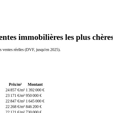
ventes immobilières les plus chère
les ventes réelles (DVF, jusqu'en
2025
).
Prix/m²
Montant
24 857 €/m²
1 392 000 €
23 171 €/m²
950 000 €
22 847 €/m²
1 645 000 €
22 268 €/m²
846 200 €
22 121 €/m²
730 000 €