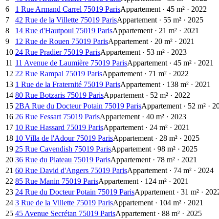
6
1 Rue Armand Carrel 75019 Paris
Appartement
·
45
m²
·
2022
7
42 Rue de la Villette 75019 Paris
Appartement
·
55
m²
·
2025
8
14 Rue d'Hautpoul 75019 Paris
Appartement
·
21
m²
·
2021
9
12 Rue de Rouen 75019 Paris
Appartement
·
20
m²
·
2021
10
24 Rue Pradier 75019 Paris
Appartement
·
53
m²
·
2023
11
11 Avenue de Laumière 75019 Paris
Appartement
·
45
m²
·
2021
12
22 Rue Rampal 75019 Paris
Appartement
·
71
m²
·
2022
13
1 Rue de la Fraternité 75019 Paris
Appartement
·
138
m²
·
2021
14
80 Rue Botzaris 75019 Paris
Appartement
·
52
m²
·
2022
15
2BA Rue du Docteur Potain 75019 Paris
Appartement
·
52
m²
·
2
16
26 Rue Fessart 75019 Paris
Appartement
·
40
m²
·
2023
17
10 Rue Hassard 75019 Paris
Appartement
·
24
m²
·
2021
18
10 Villa de l'Adour 75019 Paris
Appartement
·
28
m²
·
2025
19
25 Rue Cavendish 75019 Paris
Appartement
·
98
m²
·
2025
20
36 Rue du Plateau 75019 Paris
Appartement
·
78
m²
·
2021
21
60 Rue David d'Angers 75019 Paris
Appartement
·
74
m²
·
2024
22
85 Rue Manin 75019 Paris
Appartement
·
124
m²
·
2021
23
24 Rue du Docteur Potain 75019 Paris
Appartement
·
31
m²
·
202
24
3 Rue de la Villette 75019 Paris
Appartement
·
104
m²
·
2021
25
45 Avenue Secrétan 75019 Paris
Appartement
·
88
m²
·
2025