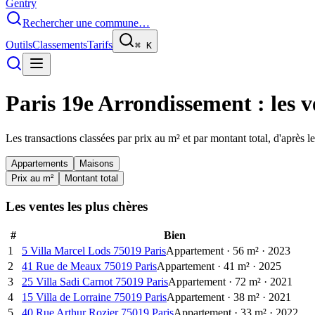
Gentry
Rechercher une commune…
Outils
Classements
Tarifs
⌘
K
Paris 19e Arrondissement
: les 
Les transactions classées par prix au m² et par montant total, d'après 
Appartements
Maisons
Prix au m²
Montant total
Les ventes les plus chères
#
Bien
1
5 Villa Marcel Lods 75019 Paris
Appartement
·
56
m²
·
2023
2
41 Rue de Meaux 75019 Paris
Appartement
·
41
m²
·
2025
3
25 Villa Sadi Carnot 75019 Paris
Appartement
·
72
m²
·
2021
4
15 Villa de Lorraine 75019 Paris
Appartement
·
38
m²
·
2021
5
40 Rue Arthur Rozier 75019 Paris
Appartement
·
33
m²
·
2022