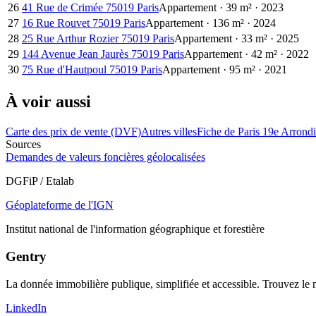
26
41 Rue de Crimée 75019 Paris
Appartement
·
39
m²
·
2023
27
16 Rue Rouvet 75019 Paris
Appartement
·
136
m²
·
2024
28
25 Rue Arthur Rozier 75019 Paris
Appartement
·
33
m²
·
2025
29
144 Avenue Jean Jaurès 75019 Paris
Appartement
·
42
m²
·
2022
30
75 Rue d'Hautpoul 75019 Paris
Appartement
·
95
m²
·
2021
À voir aussi
Carte des prix de vente (DVF)
Autres villes
Fiche de Paris 19e Arrond
Sources
Demandes de valeurs foncières géolocalisées
DGFiP / Etalab
Géoplateforme de l'IGN
Institut national de l'information géographique et forestière
Gentry
La donnée immobilière publique, simplifiée et accessible. Trouvez l
LinkedIn