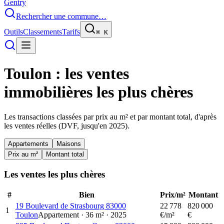
Gentry
Rechercher une commune…
Outils
Classements
Tarifs
⌘
K
Toulon
: les ventes
immobilières les plus chères
Les transactions classées par prix au m² et par montant total, d'après
les ventes réelles (DVF, jusqu'en
2025
).
Appartements
Maisons
Prix au m²
Montant total
Les ventes les plus chères
#
Bien
Prix/m²
Montant
19 Boulevard de Strasbourg 83000
22 778
820 000
1
Toulon
Appartement
·
36
m²
·
2025
€/m²
€