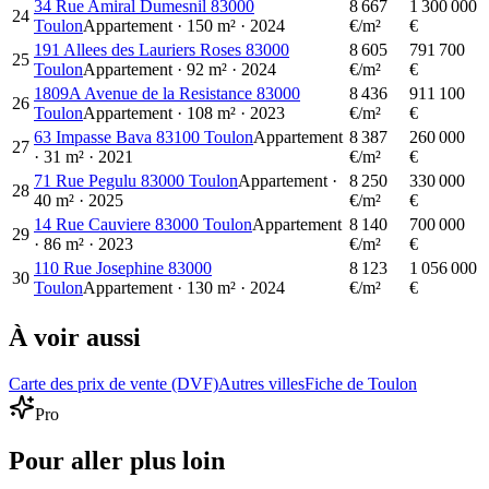
34 Rue Amiral Dumesnil 83000
8 667
1 300 000
24
Toulon
Appartement
·
150
m²
·
2024
€/m²
€
191 Allees des Lauriers Roses 83000
8 605
791 700
25
Toulon
Appartement
·
92
m²
·
2024
€/m²
€
1809A Avenue de la Resistance 83000
8 436
911 100
26
Toulon
Appartement
·
108
m²
·
2023
€/m²
€
63 Impasse Bava 83100 Toulon
Appartement
8 387
260 000
27
·
31
m²
·
2021
€/m²
€
71 Rue Pegulu 83000 Toulon
Appartement
·
8 250
330 000
28
40
m²
·
2025
€/m²
€
14 Rue Cauviere 83000 Toulon
Appartement
8 140
700 000
29
·
86
m²
·
2023
€/m²
€
110 Rue Josephine 83000
8 123
1 056 000
30
Toulon
Appartement
·
130
m²
·
2024
€/m²
€
À voir aussi
Carte des prix de vente (DVF)
Autres villes
Fiche de Toulon
Pro
Pour aller plus loin