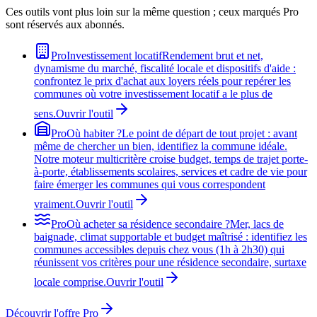
Ces outils vont plus loin sur la même question ; ceux marqués Pro
sont réservés aux abonnés.
Pro
Investissement locatif
Rendement brut et net,
dynamisme du marché, fiscalité locale et dispositifs d'aide :
confrontez le prix d'achat aux loyers réels pour repérer les
communes où votre investissement locatif a le plus de
sens.
Ouvrir l'outil
Pro
Où habiter ?
Le point de départ de tout projet : avant
même de chercher un bien, identifiez la commune idéale.
Notre moteur multicritère croise budget, temps de trajet porte-
à-porte, établissements scolaires, services et cadre de vie pour
faire émerger les communes qui vous correspondent
vraiment.
Ouvrir l'outil
Pro
Où acheter sa résidence secondaire ?
Mer, lacs de
baignade, climat supportable et budget maîtrisé : identifiez les
communes accessibles depuis chez vous (1h à 2h30) qui
réunissent vos critères pour une résidence secondaire, surtaxe
locale comprise.
Ouvrir l'outil
Découvrir l'offre Pro