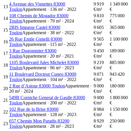
4 Avenue des Vignettes 83000
9 919
1 349 000
13
Toulon
Appartement
·
136
m²
·
2022
€/m²
€
108 Chemin de Mogador 83000
9 810
775 000
14
Toulon
Appartement
·
79
m²
·
2024
€/m²
€
2BIS Impasse Castel 83000
9 605
365 000
15
Toulon
Appartement
·
38
m²
·
2022
€/m²
€
26 Rue Emile Gimelli 83000
9 565
1 100 000
16
Toulon
Appartement
·
115
m²
·
2022
€/m²
€
3 Rue Dugommier 83000
9 450
189 000
17
Toulon
Appartement
·
20
m²
·
2021
€/m²
€
1105 Boulevard Jules Michelet 83000
9 219
885 000
18
Toulon
Appartement
·
96
m²
·
2023
€/m²
€
11 Boulevard Docteur Cuneo 83000
9 071
943 420
19
Toulon
Appartement
·
104
m²
·
2022
€/m²
€
2 Rue d’Astour 83000 Toulon
Appartement
·
9 000
180 000
20
20
m²
·
2024
€/m²
€
549B Corniche General de Gaulle 83000
9 000
1 800 000
21
Toulon
Appartement
·
200
m²
·
2022
€/m²
€
102 Rue de la Brise 83000
8 984
1 150 000
22
Toulon
Appartement
·
128
m²
·
2023
€/m²
€
657 Chemin Mon Paradis 83200
8 929
250 000
23
Toulon
Appartement
·
28
m²
·
2023
€/m²
€