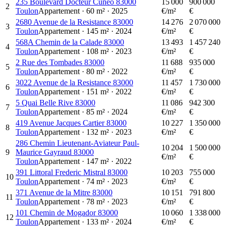
235 Boulevard Docteur Cuneo 83000
15 000
900 000
2
Toulon
Appartement
·
60
m²
·
2025
€/m²
€
2680 Avenue de la Resistance 83000
14 276
2 070 000
3
Toulon
Appartement
·
145
m²
·
2024
€/m²
€
568A Chemin de la Calade 83000
13 493
1 457 240
4
Toulon
Appartement
·
108
m²
·
2023
€/m²
€
2 Rue des Tombades 83000
11 688
935 000
5
Toulon
Appartement
·
80
m²
·
2022
€/m²
€
3022 Avenue de la Resistance 83000
11 457
1 730 000
6
Toulon
Appartement
·
151
m²
·
2022
€/m²
€
5 Quai Belle Rive 83000
11 086
942 300
7
Toulon
Appartement
·
85
m²
·
2024
€/m²
€
419 Avenue Jacques Cartier 83000
10 227
1 350 000
8
Toulon
Appartement
·
132
m²
·
2023
€/m²
€
286 Chemin Lieutenant-Aviateur Paul-
10 204
1 500 000
9
Maurice Gayraud 83000
€/m²
€
Toulon
Appartement
·
147
m²
·
2022
391 Littoral Frederic Mistral 83000
10 203
755 000
10
Toulon
Appartement
·
74
m²
·
2023
€/m²
€
371 Avenue de la Mitre 83000
10 151
791 800
11
Toulon
Appartement
·
78
m²
·
2023
€/m²
€
101 Chemin de Mogador 83000
10 060
1 338 000
12
Toulon
Appartement
·
133
m²
·
2024
€/m²
€