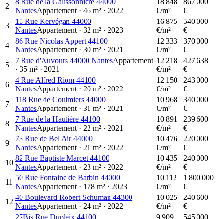
8 Rue de la Galissonnière 44000
18 848
867 000
2
Nantes
Appartement
·
46
m²
·
2022
€/m²
€
15 Rue Kervégan 44000
16 875
540 000
3
Nantes
Appartement
·
32
m²
·
2023
€/m²
€
86 Rue Nicolas Appert 44100
12 333
370 000
4
Nantes
Appartement
·
30
m²
·
2021
€/m²
€
7 Rue d'Auvours 44000 Nantes
Appartement
12 218
427 638
5
·
35
m²
·
2021
€/m²
€
4 Rue Alfred Riom 44100
12 150
243 000
6
Nantes
Appartement
·
20
m²
·
2022
€/m²
€
118 Rue de Coulmiers 44000
10 968
340 000
7
Nantes
Appartement
·
31
m²
·
2021
€/m²
€
7 Rue de la Hautière 44100
10 891
239 600
8
Nantes
Appartement
·
22
m²
·
2021
€/m²
€
73 Rue de Bel Air 44000
10 476
220 000
9
Nantes
Appartement
·
21
m²
·
2022
€/m²
€
82 Rue Baptiste Marcet 44100
10 435
240 000
10
Nantes
Appartement
·
23
m²
·
2022
€/m²
€
50 Rue Fontaine de Barbin 44000
10 112
1 800 000
11
Nantes
Appartement
·
178
m²
·
2023
€/m²
€
40 Boulevard Robert Schuman 44300
10 025
240 600
12
Nantes
Appartement
·
24
m²
·
2022
€/m²
€
27Bis Rue Dupleix 44100
9 909
545 000