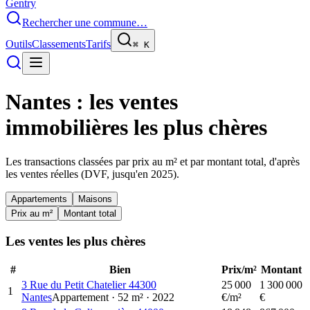
Gentry
Rechercher une commune…
Outils
Classements
Tarifs
⌘
K
Nantes
: les ventes
immobilières les plus chères
Les transactions classées par prix au m² et par montant total, d'après
les ventes réelles (DVF, jusqu'en
2025
).
Appartements
Maisons
Prix au m²
Montant total
Les ventes les plus chères
#
Bien
Prix/m²
Montant
3 Rue du Petit Chatelier 44300
25 000
1 300 000
1
Nantes
Appartement
·
52
m²
·
2022
€/m²
€