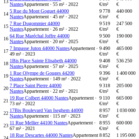
13
Nantes
Appartement
·
55
m²
·
2022
€/m²
€
5 Rue du Mont Goguet 44000
9 778
440 000
14
Nantes
Appartement
·
45
m²
·
2022
€/m²
€
7 Rue Dugommier 44000
9 519
247 500
15
Nantes
Appartement
·
26
m²
·
2022
€/m²
€
64 Rue Maréchal Joffre 44000
9 500
190 000
16
Nantes
Appartement
·
20
m²
·
2025
€/m²
€
7 Impasse Juton 44000 Nantes
Appartement
·
9 490
465 000
17
49
m²
·
2023
€/m²
€
1Bis Place Sainte Elisabeth 44000
9 408
536 250
18
Nantes
Appartement
·
57
m²
·
2025
€/m²
€
1 Rue Olympe de Gouges 44200
9 396
1 400 000
19
Nantes
Appartement
·
149
m²
·
2022
€/m²
€
7 Place Saint Pierre 44000
9 318
205 000
20
Nantes
Appartement
·
22
m²
·
2021
€/m²
€
19 Rue Colbert 44000 Nantes
Appartement
·
9 110
665 000
21
73
m²
·
2022
€/m²
€
17Bis Boulevard Van Iseghem 44000
8 957
1 030 000
22
Nantes
Appartement
·
115
m²
·
2023
€/m²
€
11 Rue Mellier 44100 Nantes
Appartement
·
8 955
600 000
23
67
m²
·
2021
€/m²
€
18 Rue Descartes 44000 Nantes
Appartement
8 852
1 195 000
24