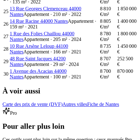
·
135
m²
·
2022
€/m²
€
13 Rue Georges Clemenceau 44000
8 810
1 850 000
25
Nantes
Appartement
·
210
m²
·
2022
€/m²
€
14 Rue Racine 44000 Nantes
Appartement
·
8 805
1 400 000
26
159
m²
·
2021
€/m²
€
1 Rue des Folies Chaillou 44000
8 780
1 800 000
27
Nantes
Appartement
·
205
m²
·
2024
€/m²
€
10 Rue Arsène Leloup 44100
8 735
1 450 000
28
Nantes
Appartement
·
166
m²
·
2021
€/m²
€
48 Rue Saint Jacques 44200
8 707
252 500
29
Nantes
Appartement
·
29
m²
·
2024
€/m²
€
1 Avenue des Acacias 44000
8 700
870 000
30
Nantes
Appartement
·
100
m²
·
2021
€/m²
€
À voir aussi
Carte des prix de vente (DVF)
Autres villes
Fiche de Nantes
Pro
Pour aller plus loin
Ces outils vont plus loin sur la même question ; ceux marqués Pro