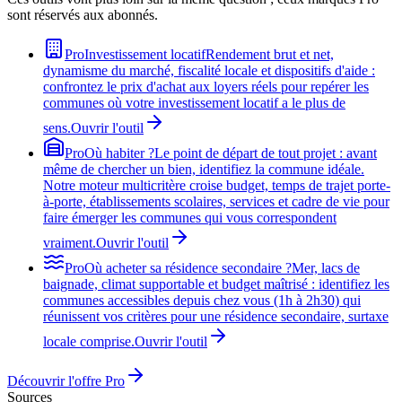
sont réservés aux abonnés.
Pro
Investissement locatif
Rendement brut et net,
dynamisme du marché, fiscalité locale et dispositifs d'aide :
confrontez le prix d'achat aux loyers réels pour repérer les
communes où votre investissement locatif a le plus de
sens.
Ouvrir l'outil
Pro
Où habiter ?
Le point de départ de tout projet : avant
même de chercher un bien, identifiez la commune idéale.
Notre moteur multicritère croise budget, temps de trajet porte-
à-porte, établissements scolaires, services et cadre de vie pour
faire émerger les communes qui vous correspondent
vraiment.
Ouvrir l'outil
Pro
Où acheter sa résidence secondaire ?
Mer, lacs de
baignade, climat supportable et budget maîtrisé : identifiez les
communes accessibles depuis chez vous (1h à 2h30) qui
réunissent vos critères pour une résidence secondaire, surtaxe
locale comprise.
Ouvrir l'outil
Découvrir l'offre Pro
Sources