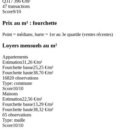
Q3
17 396
€/m²
47
transactions
Score
9
/10
Prix au m² : fourchette
Point = médiane, barre = 1er au 3e quartile (ventes récentes)
Loyers mensuels au m²
Appartements
Estimation
31,26
€/m²
Fourchette basse
25,25
€/m²
Fourchette haute
38,70
€/m²
16820
observations
Type:
commune
Score
10
/10
Maisons
Estimation
22,56
€/m²
Fourchette basse
13,29
€/m²
Fourchette haute
38,32
€/m²
65
observations
Type:
maille
Score
10
/10