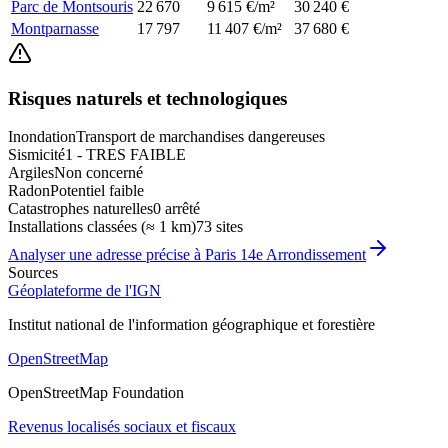
Parc de Montsouris
22 670
9 615 €/m²
30 240 €
Montparnasse
17 797
11 407 €/m²
37 680 €
Risques naturels et technologiques
Inondation
Transport de marchandises dangereuses
Sismicité
1 - TRES FAIBLE
Argiles
Non concerné
Radon
Potentiel faible
Catastrophes naturelles
0 arrêté
Installations classées (≈ 1 km)
73 sites
Analyser une adresse précise à
Paris 14e Arrondissement
Sources
Géoplateforme de l'IGN
Institut national de l'information géographique et forestière
OpenStreetMap
OpenStreetMap Foundation
Revenus localisés sociaux et fiscaux