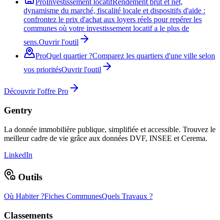
Pro
Investissement locatif
Rendement brut et net,
dynamisme du marché, fiscalité locale et dispositifs d'aide :
confrontez le prix d'achat aux loyers réels pour repérer les
communes où votre investissement locatif a le plus de
sens.
Ouvrir l'outil
Pro
Quel quartier ?
Comparez les quartiers d'une ville selon
vos priorités
Ouvrir l'outil
Découvrir l'offre Pro
Gentry
La donnée immobilière publique, simplifiée et accessible. Trouvez le
meilleur cadre de vie grâce aux données DVF, INSEE et Cerema.
LinkedIn
Outils
Où Habiter ?
Fiches Communes
Quels Travaux ?
Classements