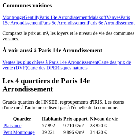
Communes voisines
Montrouge
Gentilly
Paris 13e Arrondissement
Malakoff
Vanves
Paris
15e Arrondissement
Paris 5e Arrondissement
Paris 6e Arrondissement
Comparez le prix au m², les loyers et le niveau de vie des communes
voisines.
À voir aussi à
Paris 14e Arrondissement
Ventes les plus chères à Paris 14e Arrondissement
Carte des prix de
vente (DVF)
Carte des DPE
Risques naturels
Les
4
quartiers de
Paris 14e
Arrondissement
Grands quartiers de l'INSEE, regroupements d'IRIS. Les écarts
d'une rue à l'autre ne se lisent pas à l'échelle de la commune.
Quartier
Habitants
Prix appart.
Niveau de vie
Plaisance
57 892
9 710 €/m²
28 820 €
Petit Montrouge
39 221
9 896 €/m²
34 420 €