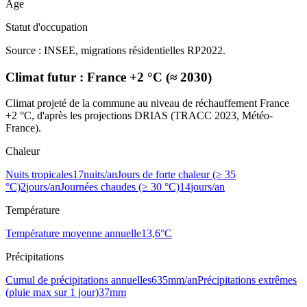
Âge
Statut d'occupation
Source : INSEE, migrations résidentielles RP2022.
Climat futur :
France +2 °C (≈ 2030)
Climat projeté de la commune au niveau de réchauffement France
+2 °C, d'après les projections DRIAS (TRACC 2023, Météo-
France).
Chaleur
Nuits tropicales
17
nuits/an
Jours de forte chaleur (≥ 35
°C)
2
jours/an
Journées chaudes (≥ 30 °C)
14
jours/an
Température
Température moyenne annuelle
13,6
°C
Précipitations
Cumul de précipitations annuelles
635
mm/an
Précipitations extrêmes
(pluie max sur 1 jour)
37
mm