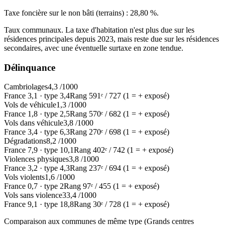
Taxe foncière sur le non bâti (terrains) :
28,80 %
.
Taux communaux. La taxe d'habitation n'est plus due sur les
résidences principales depuis 2023, mais reste due sur les résidences
secondaires, avec une éventuelle surtaxe en zone tendue.
Délinquance
Cambriolages
4,3
/1000
France
3,1
·
type
3,4
Rang
591
ᵉ /
727
(1 = + exposé)
Vols de véhicule
1,3
/1000
France
1,8
·
type
2,5
Rang
570
ᵉ /
682
(1 = + exposé)
Vols dans véhicule
3,8
/1000
France
3,4
·
type
6,3
Rang
270
ᵉ /
698
(1 = + exposé)
Dégradations
8,2
/1000
France
7,9
·
type
10,1
Rang
402
ᵉ /
742
(1 = + exposé)
Violences physiques
3,8
/1000
France
3,2
·
type
4,3
Rang
237
ᵉ /
694
(1 = + exposé)
Vols violents
1,6
/1000
France
0,7
·
type
2
Rang
97
ᵉ /
455
(1 = + exposé)
Vols sans violence
33,4
/1000
France
9,1
·
type
18,8
Rang
30
ᵉ /
728
(1 = + exposé)
Comparaison aux communes de même type (
Grands centres