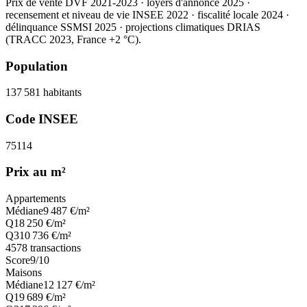
Prix de vente DVF 2021-2023 · loyers d'annonce 2025 ·
recensement et niveau de vie INSEE 2022
· fiscalité locale 2024
·
délinquance SSMSI 2025
· projections climatiques DRIAS
(TRACC 2023, France +2 °C).
Population
137 581
habitants
Code INSEE
75114
Prix au m²
Appartements
Médiane
9 487
€/m²
Q1
8 250
€/m²
Q3
10 736
€/m²
4578
transactions
Score
9
/10
Maisons
Médiane
12 127
€/m²
Q1
9 689
€/m²