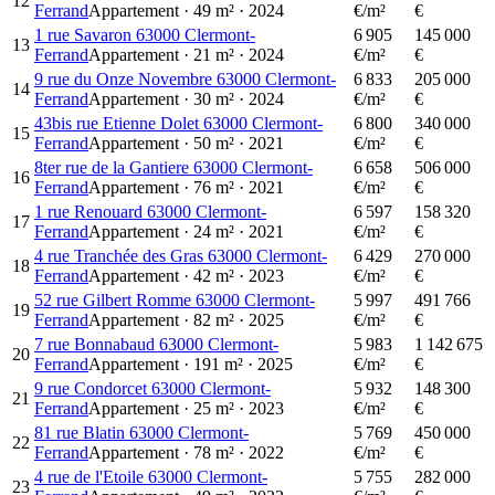
12
Ferrand
Appartement
·
49
m²
·
2024
€/m²
€
1 rue Savaron 63000 Clermont-
6 905
145 000
13
Ferrand
Appartement
·
21
m²
·
2024
€/m²
€
9 rue du Onze Novembre 63000 Clermont-
6 833
205 000
14
Ferrand
Appartement
·
30
m²
·
2024
€/m²
€
43bis rue Etienne Dolet 63000 Clermont-
6 800
340 000
15
Ferrand
Appartement
·
50
m²
·
2021
€/m²
€
8ter rue de la Gantiere 63000 Clermont-
6 658
506 000
16
Ferrand
Appartement
·
76
m²
·
2021
€/m²
€
1 rue Renouard 63000 Clermont-
6 597
158 320
17
Ferrand
Appartement
·
24
m²
·
2021
€/m²
€
4 rue Tranchée des Gras 63000 Clermont-
6 429
270 000
18
Ferrand
Appartement
·
42
m²
·
2023
€/m²
€
52 rue Gilbert Romme 63000 Clermont-
5 997
491 766
19
Ferrand
Appartement
·
82
m²
·
2025
€/m²
€
7 rue Bonnabaud 63000 Clermont-
5 983
1 142 675
20
Ferrand
Appartement
·
191
m²
·
2025
€/m²
€
9 rue Condorcet 63000 Clermont-
5 932
148 300
21
Ferrand
Appartement
·
25
m²
·
2023
€/m²
€
81 rue Blatin 63000 Clermont-
5 769
450 000
22
Ferrand
Appartement
·
78
m²
·
2022
€/m²
€
4 rue de l'Etoile 63000 Clermont-
5 755
282 000
23