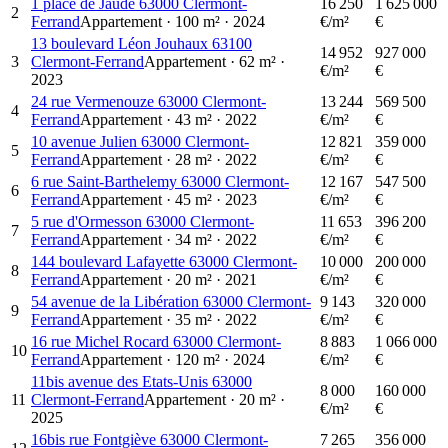
1 place de Jaude 63000 Clermont-
16 250
1 625 000
2
Ferrand
Appartement
·
100
m²
·
2024
€/m²
€
13 boulevard Léon Jouhaux 63100
14 952
927 000
3
Clermont-Ferrand
Appartement
·
62
m²
·
€/m²
€
2023
24 rue Vermenouze 63000 Clermont-
13 244
569 500
4
Ferrand
Appartement
·
43
m²
·
2022
€/m²
€
10 avenue Julien 63000 Clermont-
12 821
359 000
5
Ferrand
Appartement
·
28
m²
·
2022
€/m²
€
6 rue Saint-Barthelemy 63000 Clermont-
12 167
547 500
6
Ferrand
Appartement
·
45
m²
·
2023
€/m²
€
5 rue d'Ormesson 63000 Clermont-
11 653
396 200
7
Ferrand
Appartement
·
34
m²
·
2022
€/m²
€
144 boulevard Lafayette 63000 Clermont-
10 000
200 000
8
Ferrand
Appartement
·
20
m²
·
2021
€/m²
€
54 avenue de la Libération 63000 Clermont-
9 143
320 000
9
Ferrand
Appartement
·
35
m²
·
2022
€/m²
€
16 rue Michel Rocard 63000 Clermont-
8 883
1 066 000
10
Ferrand
Appartement
·
120
m²
·
2024
€/m²
€
11bis avenue des Etats-Unis 63000
8 000
160 000
11
Clermont-Ferrand
Appartement
·
20
m²
·
€/m²
€
2025
16bis rue Fontgiève 63000 Clermont-
7 265
356 000