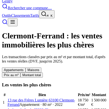
Gentry
Rechercher une commune…
Outils
Classements
Tarifs
⌘
K
Clermont-Ferrand
: les ventes
immobilières les plus chères
Les transactions classées par prix au m² et par montant total, d'après
les ventes réelles (DVF, jusqu'en
2025
).
Appartements
Maisons
Prix au m²
Montant total
Les ventes les plus chères
#
Bien
Prix/m²
Montant
13 rue des Frères Lumière 63100 Clermont-
18 750
1 500 000
1
Ferrand
Appartement
·
80
m²
·
2022
€/m²
€