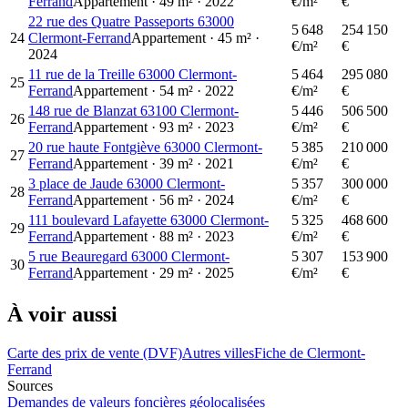
Ferrand
Appartement
·
49
m²
·
2022
€/m²
€
22 rue des Quatre Passeports 63000
5 648
254 150
24
Clermont-Ferrand
Appartement
·
45
m²
·
€/m²
€
2024
11 rue de la Treille 63000 Clermont-
5 464
295 080
25
Ferrand
Appartement
·
54
m²
·
2022
€/m²
€
148 rue de Blanzat 63100 Clermont-
5 446
506 500
26
Ferrand
Appartement
·
93
m²
·
2023
€/m²
€
20 rue haute Fontgiève 63000 Clermont-
5 385
210 000
27
Ferrand
Appartement
·
39
m²
·
2021
€/m²
€
3 place de Jaude 63000 Clermont-
5 357
300 000
28
Ferrand
Appartement
·
56
m²
·
2024
€/m²
€
111 boulevard Lafayette 63000 Clermont-
5 325
468 600
29
Ferrand
Appartement
·
88
m²
·
2023
€/m²
€
5 rue Beauregard 63000 Clermont-
5 307
153 900
30
Ferrand
Appartement
·
29
m²
·
2025
€/m²
€
À voir aussi
Carte des prix de vente (DVF)
Autres villes
Fiche de Clermont-
Ferrand
Sources
Demandes de valeurs foncières géolocalisées