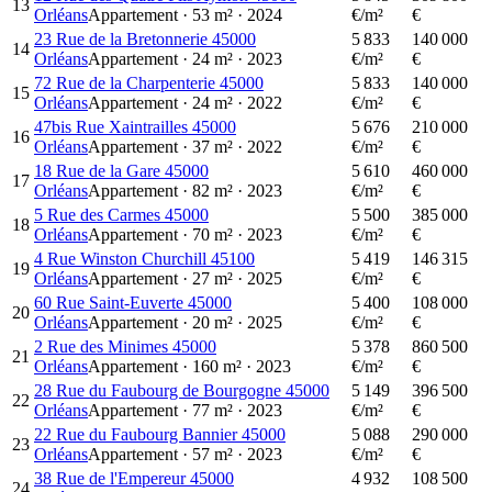
13
Orléans
Appartement
·
53
m²
·
2024
€/m²
€
23 Rue de la Bretonnerie 45000
5 833
140 000
14
Orléans
Appartement
·
24
m²
·
2023
€/m²
€
72 Rue de la Charpenterie 45000
5 833
140 000
15
Orléans
Appartement
·
24
m²
·
2022
€/m²
€
47bis Rue Xaintrailles 45000
5 676
210 000
16
Orléans
Appartement
·
37
m²
·
2022
€/m²
€
18 Rue de la Gare 45000
5 610
460 000
17
Orléans
Appartement
·
82
m²
·
2023
€/m²
€
5 Rue des Carmes 45000
5 500
385 000
18
Orléans
Appartement
·
70
m²
·
2023
€/m²
€
4 Rue Winston Churchill 45100
5 419
146 315
19
Orléans
Appartement
·
27
m²
·
2025
€/m²
€
60 Rue Saint-Euverte 45000
5 400
108 000
20
Orléans
Appartement
·
20
m²
·
2025
€/m²
€
2 Rue des Minimes 45000
5 378
860 500
21
Orléans
Appartement
·
160
m²
·
2023
€/m²
€
28 Rue du Faubourg de Bourgogne 45000
5 149
396 500
22
Orléans
Appartement
·
77
m²
·
2023
€/m²
€
22 Rue du Faubourg Bannier 45000
5 088
290 000
23
Orléans
Appartement
·
57
m²
·
2023
€/m²
€
38 Rue de l'Empereur 45000
4 932
108 500
24