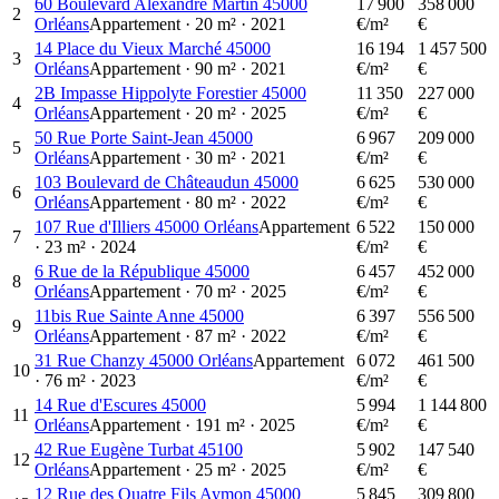
60 Boulevard Alexandre Martin 45000
17 900
358 000
2
Orléans
Appartement
·
20
m²
·
2021
€/m²
€
14 Place du Vieux Marché 45000
16 194
1 457 500
3
Orléans
Appartement
·
90
m²
·
2021
€/m²
€
2B Impasse Hippolyte Forestier 45000
11 350
227 000
4
Orléans
Appartement
·
20
m²
·
2025
€/m²
€
50 Rue Porte Saint-Jean 45000
6 967
209 000
5
Orléans
Appartement
·
30
m²
·
2021
€/m²
€
103 Boulevard de Châteaudun 45000
6 625
530 000
6
Orléans
Appartement
·
80
m²
·
2022
€/m²
€
107 Rue d'Illiers 45000 Orléans
Appartement
6 522
150 000
7
·
23
m²
·
2024
€/m²
€
6 Rue de la République 45000
6 457
452 000
8
Orléans
Appartement
·
70
m²
·
2025
€/m²
€
11bis Rue Sainte Anne 45000
6 397
556 500
9
Orléans
Appartement
·
87
m²
·
2022
€/m²
€
31 Rue Chanzy 45000 Orléans
Appartement
6 072
461 500
10
·
76
m²
·
2023
€/m²
€
14 Rue d'Escures 45000
5 994
1 144 800
11
Orléans
Appartement
·
191
m²
·
2025
€/m²
€
42 Rue Eugène Turbat 45100
5 902
147 540
12
Orléans
Appartement
·
25
m²
·
2025
€/m²
€
12 Rue des Quatre Fils Aymon 45000
5 845
309 800