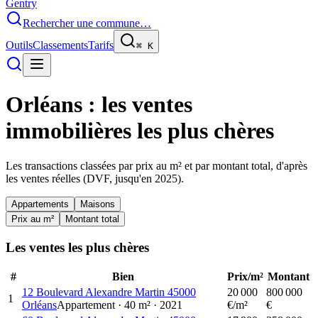
Gentry
Rechercher une commune…
Outils
Classements
Tarifs
⌘
K
Orléans
: les ventes
immobilières les plus chères
Les transactions classées par prix au m² et par montant total, d'après
les ventes réelles (DVF, jusqu'en
2025
).
Appartements
Maisons
Prix au m²
Montant total
Les ventes les plus chères
#
Bien
Prix/m²
Montant
12 Boulevard Alexandre Martin 45000
20 000
800 000
1
Orléans
Appartement
·
40
m²
·
2021
€/m²
€