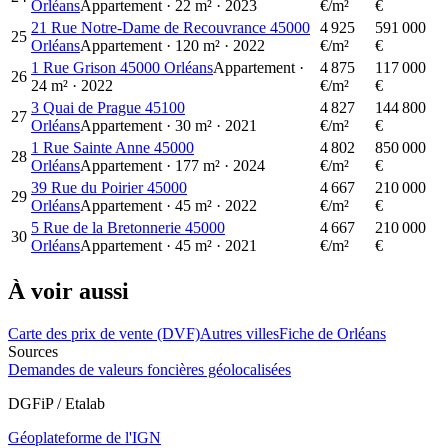
Orléans
Appartement
·
22
m²
·
2023
€/m²
€
21 Rue Notre-Dame de Recouvrance 45000
4 925
591 000
25
Orléans
Appartement
·
120
m²
·
2022
€/m²
€
1 Rue Grison 45000 Orléans
Appartement
·
4 875
117 000
26
24
m²
·
2022
€/m²
€
3 Quai de Prague 45100
4 827
144 800
27
Orléans
Appartement
·
30
m²
·
2021
€/m²
€
1 Rue Sainte Anne 45000
4 802
850 000
28
Orléans
Appartement
·
177
m²
·
2024
€/m²
€
39 Rue du Poirier 45000
4 667
210 000
29
Orléans
Appartement
·
45
m²
·
2022
€/m²
€
5 Rue de la Bretonnerie 45000
4 667
210 000
30
Orléans
Appartement
·
45
m²
·
2021
€/m²
€
À voir aussi
Carte des prix de vente (DVF)
Autres villes
Fiche de Orléans
Sources
Demandes de valeurs foncières géolocalisées
DGFiP / Etalab
Géoplateforme de l'IGN