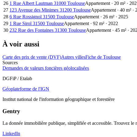
26
1 Rue Albert Lautman 31000 Toulouse
Appartement
·
20
m²
·
202
27
123 Avenue des Minimes 31200 Toulouse
Appartement
·
40
m²
·
28
6 Rue Rossignol 31500 Toulouse
Appartement
·
26
m²
·
2025
29
1 Rue Sirol 31500 Toulouse
Appartement
·
92
m²
·
2022
30
232 Rue des Fontaines 31300 Toulouse
Appartement
·
45
m²
·
20
À voir aussi
Carte des prix de vente (DVF)
Autres villes
Fiche de Toulouse
Sources
Demandes de valeurs foncières géolocalisées
DGFiP / Etalab
Géoplateforme de l'IGN
Institut national de l'information géographique et forestière
Gentry
La donnée immobilière publique, simplifiée et accessible. Trouvez l
LinkedIn