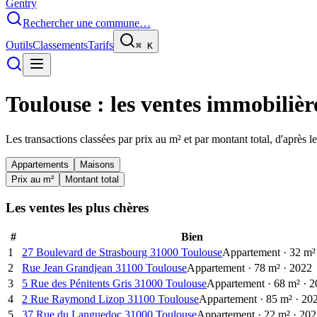
Gentry
Rechercher une commune…
Outils
Classements
Tarifs
⌘
K
Toulouse
: les ventes immobilière
Les transactions classées par prix au m² et par montant total, d'après 
Appartements
Maisons
Prix au m²
Montant total
Les ventes les plus chères
#
Bien
1
27 Boulevard de Strasbourg 31000 Toulouse
Appartement
·
32
m²
2
Rue Jean Grandjean 31100 Toulouse
Appartement
·
78
m²
·
2022
3
5 Rue des Pénitents Gris 31000 Toulouse
Appartement
·
68
m²
·
2
4
2 Rue Raymond Lizop 31100 Toulouse
Appartement
·
85
m²
·
20
5
37 Rue du Languedoc 31000 Toulouse
Appartement
·
22
m²
·
202