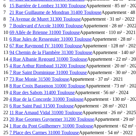
6
15 Barrière de Lombez 31300 Toulouse
Appartement
·
85
m²
·
20
7
21 Rue Guillaume de Mondran 31400 Toulouse
Appartement
·
48
8
74 Avenue de Muret 31300 Toulouse
Appartement
·
31
m²
·
2022
9
7 Boulevard d'Arcole 31000 Toulouse
Appartement
·
28
m²
·
202
10
69 Allée de Brienne 31000 Toulouse
Appartement
·
110
m²
·
2021
11
6 Rue Jules de Resseguier 31000 Toulouse
Appartement
·
28
m²
·
12
67 Rue Raymond IV 31000 Toulouse
Appartement
·
128
m²
·
202
13
94 Chemin de la Flambère 31300 Toulouse
Appartement
·
140
m²
14
4 Rue Albanie Regourd 31000 Toulouse
Appartement
·
22
m²
·
20
15
4 Rue Arthur Rimbaud 31200 Toulouse
Appartement
·
20
m²
·
20
16
7 Rue Saint Dominique 31000 Toulouse
Appartement
·
30
m²
·
20
17
73 Rue Monie 31500 Toulouse
Appartement
·
37
m²
·
2021
18
8 Rue Croix Baragnon 31000 Toulouse
Appartement
·
73
m²
·
20
19
4 Rue des Sabots 31400 Toulouse
Appartement
·
56
m²
·
2024
20
4 Rue de la Concorde 31000 Toulouse
Appartement
·
130
m²
·
20
21
6 Rue Saint Paul 31500 Toulouse
Appartement
·
28
m²
·
2021
22
11 Rue Arnaud Vidal 31000 Toulouse
Appartement
·
26
m²
·
2025
23
20 Rue Georges Guynemer 31200 Toulouse
Appartement
·
29
m²
24
1 Rue du Pont Guilhemery 31000 Toulouse
Appartement
·
62
m²
·
25
7 Place des Carmes 31000 Toulouse
Appartement
·
54
m²
·
2022