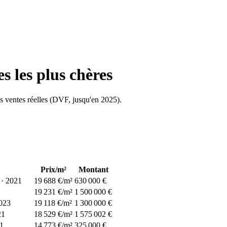
s les plus chères
les ventes réelles (DVF, jusqu'en
2025
).
Prix/m²
Montant
·
2021
19 688 €/m²
630 000 €
19 231 €/m²
1 500 000 €
023
19 118 €/m²
1 300 000 €
21
18 529 €/m²
1 575 002 €
1
14 773 €/m²
325 000 €