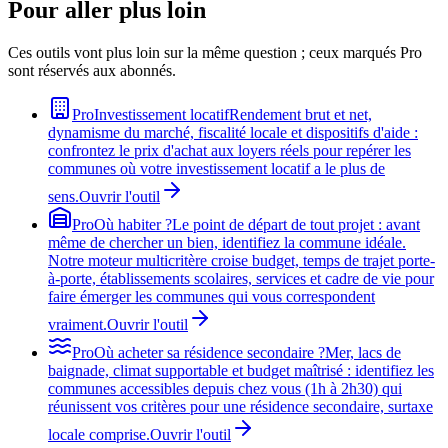
Pour aller plus loin
Ces outils vont plus loin sur la même question ; ceux marqués Pro
sont réservés aux abonnés.
Pro
Investissement locatif
Rendement brut et net,
dynamisme du marché, fiscalité locale et dispositifs d'aide :
confrontez le prix d'achat aux loyers réels pour repérer les
communes où votre investissement locatif a le plus de
sens.
Ouvrir l'outil
Pro
Où habiter ?
Le point de départ de tout projet : avant
même de chercher un bien, identifiez la commune idéale.
Notre moteur multicritère croise budget, temps de trajet porte-
à-porte, établissements scolaires, services et cadre de vie pour
faire émerger les communes qui vous correspondent
vraiment.
Ouvrir l'outil
Pro
Où acheter sa résidence secondaire ?
Mer, lacs de
baignade, climat supportable et budget maîtrisé : identifiez les
communes accessibles depuis chez vous (1h à 2h30) qui
réunissent vos critères pour une résidence secondaire, surtaxe
locale comprise.
Ouvrir l'outil