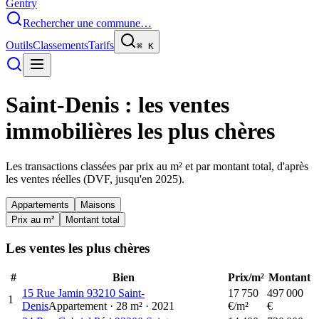
Gentry
Rechercher une commune…
Outils
Classements
Tarifs
⌘
K
Saint-Denis
: les ventes
immobilières les plus chères
Les transactions classées par prix au m² et par montant total, d'après
les ventes réelles (DVF, jusqu'en
2025
).
Appartements
Maisons
Prix au m²
Montant total
Les ventes les plus chères
#
Bien
Prix/m²
Montant
15 Rue Jamin 93210 Saint-
17 750
497 000
1
Denis
Appartement
·
28
m²
·
2021
€/m²
€