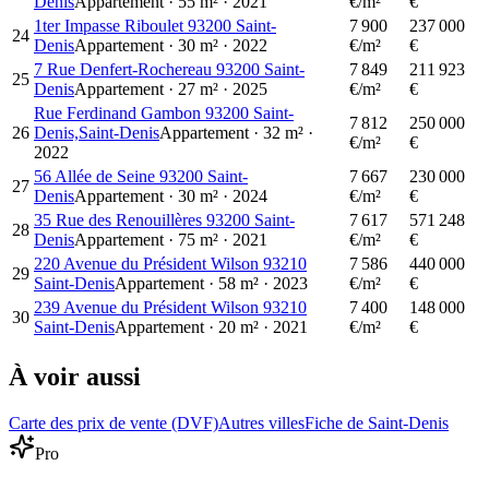
Denis
Appartement
·
55
m²
·
2021
€/m²
€
1ter Impasse Riboulet 93200 Saint-
7 900
237 000
24
Denis
Appartement
·
30
m²
·
2022
€/m²
€
7 Rue Denfert-Rochereau 93200 Saint-
7 849
211 923
25
Denis
Appartement
·
27
m²
·
2025
€/m²
€
Rue Ferdinand Gambon 93200 Saint-
7 812
250 000
26
Denis,Saint-Denis
Appartement
·
32
m²
·
€/m²
€
2022
56 Allée de Seine 93200 Saint-
7 667
230 000
27
Denis
Appartement
·
30
m²
·
2024
€/m²
€
35 Rue des Renouillères 93200 Saint-
7 617
571 248
28
Denis
Appartement
·
75
m²
·
2021
€/m²
€
220 Avenue du Président Wilson 93210
7 586
440 000
29
Saint-Denis
Appartement
·
58
m²
·
2023
€/m²
€
239 Avenue du Président Wilson 93210
7 400
148 000
30
Saint-Denis
Appartement
·
20
m²
·
2021
€/m²
€
À voir aussi
Carte des prix de vente (DVF)
Autres villes
Fiche de Saint-Denis
Pro