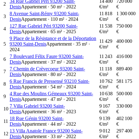
34 Rue Gabriel Péri 93200 Saint-
14 400
720 000
2
Denis
Appartement
·
50
m²
·
2022
€/m²
€
8 Avenue Saint-Rémy 93200 Saint-
11 818
1 300 000
3
Denis
Appartement
·
110
m²
·
2024
€/m²
€
127 Rue Gabriel Péri 93200 Saint-
11 538
750 000
4
Denis
Appartement
·
65
m²
·
2025
€/m²
€
9 Place de la Résistance et de la Déportation
11 429
400 000
5
93200 Saint-Denis
Appartement
·
35
m²
·
€/m²
€
2024
7 Boulevard Félix Faure 93200 Saint-
11 243
416 000
6
Denis
Appartement
·
37
m²
·
2022
€/m²
€
7 Chemin de Crèvecoeur 93200 Saint-
11 118
889 400
7
Denis
Appartement
·
80
m²
·
2022
€/m²
€
6 Rue Francis de Pressensé 93210 Saint-
10 762
581 175
8
Denis
Appartement
·
54
m²
·
2024
€/m²
€
4 Rue des Moulins Gémeaux 93200 Saint-
10 638
500 000
9
Denis
Appartement
·
47
m²
·
2021
€/m²
€
7 Villa Gabriel 93200 Saint-
9 167
330 000
10
Denis
Appartement
·
36
m²
·
2023
€/m²
€
18 Rue Génin 93200 Saint-
9 139
402 100
11
Denis
Appartement
·
44
m²
·
2022
€/m²
€
13 Villa Anatole France 93200 Saint-
9 012
297 400
12
Denis
Appartement
·
33
m²
·
2022
€/m²
€