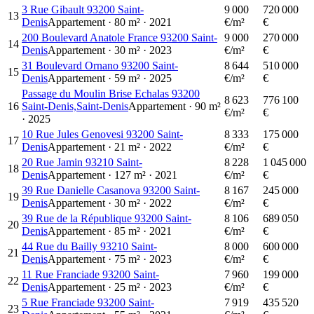
3 Rue Gibault 93200 Saint-
9 000
720 000
13
Denis
Appartement
·
80
m²
·
2021
€/m²
€
200 Boulevard Anatole France 93200 Saint-
9 000
270 000
14
Denis
Appartement
·
30
m²
·
2023
€/m²
€
31 Boulevard Ornano 93200 Saint-
8 644
510 000
15
Denis
Appartement
·
59
m²
·
2025
€/m²
€
Passage du Moulin Brise Echalas 93200
8 623
776 100
16
Saint-Denis,Saint-Denis
Appartement
·
90
m²
€/m²
€
·
2025
10 Rue Jules Genovesi 93200 Saint-
8 333
175 000
17
Denis
Appartement
·
21
m²
·
2022
€/m²
€
20 Rue Jamin 93210 Saint-
8 228
1 045 000
18
Denis
Appartement
·
127
m²
·
2021
€/m²
€
39 Rue Danielle Casanova 93200 Saint-
8 167
245 000
19
Denis
Appartement
·
30
m²
·
2022
€/m²
€
39 Rue de la République 93200 Saint-
8 106
689 050
20
Denis
Appartement
·
85
m²
·
2021
€/m²
€
44 Rue du Bailly 93210 Saint-
8 000
600 000
21
Denis
Appartement
·
75
m²
·
2023
€/m²
€
11 Rue Franciade 93200 Saint-
7 960
199 000
22
Denis
Appartement
·
25
m²
·
2023
€/m²
€
5 Rue Franciade 93200 Saint-
7 919
435 520
23