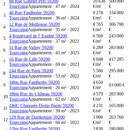
88 Rue Gabriel Péri 59200
10 638
500 000
2
Tourcoing
Appartement
·
47
m²
·
2024
€/m²
€
46 Rue Faidherbe 59200
9 278
334 000
3
Tourcoing
Appartement
·
36
m²
·
2024
€/m²
€
12 Rue de Mulhouse 59200
8 765
306 790
4
Tourcoing
Appartement
·
35
m²
·
2022
€/m²
€
4 Boulevard de l' Egalité 59200
6 568
243 000
5
Tourcoing
Appartement
·
37
m²
·
2022
€/m²
€
11 Rue de Valmy 59200
6 289
283 000
6
Tourcoing
Appartement
·
45
m²
·
2025
€/m²
€
16 Rue de Lille 59200
6 048
417 285
7
Tourcoing
Appartement
·
69
m²
·
2023
€/m²
€
244 Rue de Paris 59200
5 566
295 000
8
Tourcoing
Appartement
·
53
m²
·
2022
€/m²
€
34bis Rue Faidherbe 59200
4 650
9
93 000 €
Tourcoing
Appartement
·
20
m²
·
2021
€/m²
18bis Rue du Château 59200
4 579
283 900
10
Tourcoing
Appartement
·
62
m²
·
2025
€/m²
€
246C Chaussée Denis Papin 59200
4 231
165 000
11
Tourcoing
Appartement
·
39
m²
·
2023
€/m²
€
129 Rue de Dunkerque 59200
3 996
263 760
12
Tourcoing
Appartement
·
66
m²
·
2021
€/m²
€
12bis Rue Faidherbe 59200
3 830
180 000