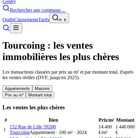
Gentry
Rechercher une commune…
Outils
Classements
Tarifs
⌘
K
Tourcoing
: les ventes
immobilières les plus chères
Les transactions classées par prix au m² et par montant total, d'après
les ventes réelles (DVF, jusqu'en
2025
).
Appartements
Maisons
Prix au m²
Montant total
Les ventes les plus chères
#
Bien
Prix/m²
Montant
152 Rue de Lille 59200
14 400
1 440 000
1
Tourcoing
Appartement
·
100
m²
·
2024
€/m²
€