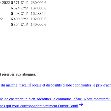
·
2022
6 571 €/m²
230 000 €
6 524 €/m²
137 000 €
6 493 €/m²
162 335 €
22
6 400 €/m²
192 000 €
6 364 €/m²
140 000 €
t réservés aux abonnés.
 marché, fiscalité locale et dispositifs d'aide : confrontez le prix d'a
me de chercher un bien, identifiez la commune idéale. Notre moteur multi
unes qui vous correspondent vraiment.
Ouvrir l'outil