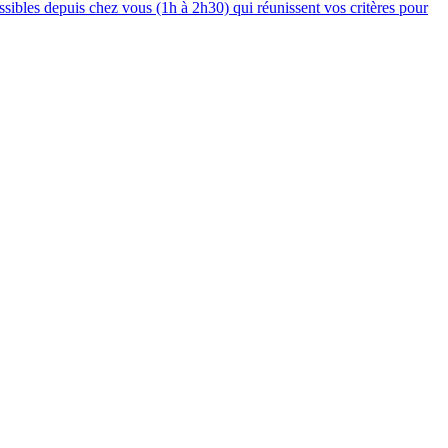
ssibles depuis chez vous (1h à 2h30) qui réunissent vos critères pour