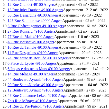
6
12 Rue Grandet 49100 Angers
Appartement
·
45
m²
·
2022
7
13 Rue Jules Dauban 49100 Angers
Appartement
·
212
m²
·
2022
8
55 Rue Desjardins 49100 Angers
Appartement
·
95
m²
·
2022
9
147 Rue Saumuroise 49000 Angers
Appartement
·
92
m²
·
2022
10
3 Rue Châteaugontier 49100 Angers
Appartement
·
61
m²
·
2023
11
27 Rue Ronsard 49100 Angers
Appartement
·
62
m²
·
2023
12
77 Rue du Mail 49100 Angers
Appartement
·
110
m²
·
2023
13
48 Rue Boisnet 49100 Angers
Appartement
·
55
m²
·
2024
14
16 Rue du Temple 49100 Angers
Appartement
·
46
m²
·
2022
15
11 Rue Desjardins 49100 Angers
Appartement
·
29
m²
·
2023
16
74 Rue haute de Reculée 49100 Angers
Appartement
·
125
m²
·
2
17
6 Place du Lycée 49100 Angers
Appartement
·
37
m²
·
2021
18
6 Impasse des petits Murs 49100 Angers
Appartement
·
142
m²
·
2
19
14 Rue Ménage 49100 Angers
Appartement
·
164
m²
·
2024
20
44 Boulevard Ayrault 49100 Angers
Appartement
·
49
m²
·
2021
21
20 Rue Saint-Nicolas 49100 Angers
Appartement
·
104
m²
·
2022
22
12 Boulevard Ayrault 49100 Angers
Appartement
·
27
m²
·
2023
23
47 Rue Guillaume Lekeu 49100 Angers
Appartement
·
98
m²
·
20
24
7bis Rue Ménage 49100 Angers
Appartement
·
50
m²
·
2022
25
61 Rue du Pré-Pigeon 49100 Angers
Appartement
·
99
m²
·
2021