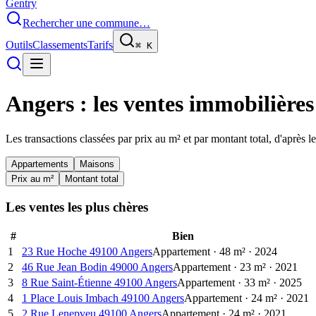
Gentry
Rechercher une commune…
Outils
Classements
Tarifs
⌘
K
Angers
: les ventes immobilières
Les transactions classées par prix au m² et par montant total, d'après 
Appartements
Maisons
Prix au m²
Montant total
Les ventes les plus chères
#
Bien
1
23 Rue Hoche 49100 Angers
Appartement
·
48
m²
·
2024
2
46 Rue Jean Bodin 49000 Angers
Appartement
·
23
m²
·
2021
3
8 Rue Saint-Étienne 49100 Angers
Appartement
·
33
m²
·
2025
4
1 Place Louis Imbach 49100 Angers
Appartement
·
24
m²
·
2021
5
2 Rue Lenepveu 49100 Angers
Appartement
·
24
m²
·
2021