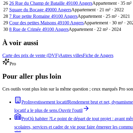
26
26 Rue du Champ de Bataille 49100 Angers
Appartement
·
35
m²
27
Square du Bocage 49000 Angers
Appartement
·
21
m²
·
2022
28
7 Rue petite Romaine 49100 Angers
Appartement
·
25
m²
·
2021
29
Cour des petites Maisons 49100 Angers
Appartement
·
30
m²
·
20
30
8 Rue de Crimée 49100 Angers
Appartement
·
22
m²
·
2024
À voir aussi
Carte des prix de vente (DVF)
Autres villes
Fiche de Angers
Pro
Pour aller plus loin
Ces outils vont plus loin sur la même question ; ceux marqués Pro son
Pro
Investissement locatif
Rendement brut et net, dynamisme du
locatif a le plus de sens.
Ouvrir l'outil
Pro
Où habiter ?
Le point de départ de tout projet : avant mê
scolaires, services et cadre de vie pour faire émerger les comm