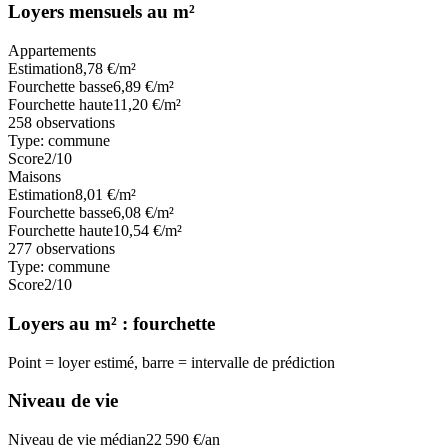
Loyers mensuels au m²
Appartements
Estimation
8,78
€/m²
Fourchette basse
6,89
€/m²
Fourchette haute
11,20
€/m²
258
observations
Type:
commune
Score
2
/10
Maisons
Estimation
8,01
€/m²
Fourchette basse
6,08
€/m²
Fourchette haute
10,54
€/m²
277
observations
Type:
commune
Score
2
/10
Loyers au m² : fourchette
Point = loyer estimé, barre = intervalle de prédiction
Niveau de vie
Niveau de vie médian
22 590
€/an