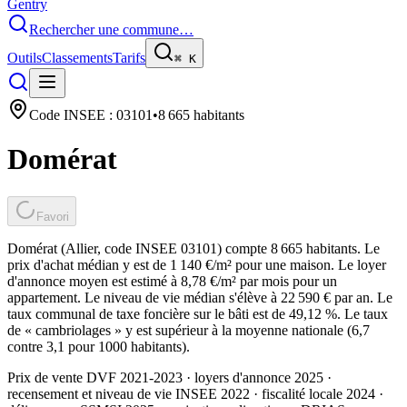
Gentry
Rechercher une commune…
Outils
Classements
Tarifs
⌘
K
Code INSEE :
03101
•
8 665
habitants
Domérat
Favori
Domérat (Allier, code INSEE 03101) compte 8 665 habitants. Le
prix d'achat médian y est de 1 140 €/m² pour une maison. Le loyer
d'annonce moyen est estimé à 8,78 €/m² par mois pour un
appartement. Le niveau de vie médian s'élève à 22 590 € par an. Le
taux communal de taxe foncière sur le bâti est de 49,12 %. Le taux
de « cambriolages » y est supérieur à la moyenne nationale (6,7
contre 3,1 pour 1000 habitants).
Prix de vente DVF 2021-2023 · loyers d'annonce 2025 ·
recensement et niveau de vie INSEE 2022
· fiscalité locale 2024
·