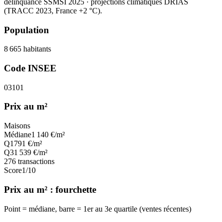
délinquance SSMSI 2025
· projections climatiques DRIAS
(TRACC 2023, France +2 °C).
Population
8 665
habitants
Code INSEE
03101
Prix au m²
Maisons
Médiane
1 140
€/m²
Q1
791
€/m²
Q3
1 539
€/m²
276
transactions
Score
1
/10
Prix au m² : fourchette
Point = médiane, barre = 1er au 3e quartile (ventes récentes)