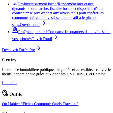
Pro
Investissement locatif
Rendement brut et net,
dynamisme du marché, fiscalité locale et dispositifs d'aide :
confrontez le prix d'achat aux loyers réels pour repérer les
communes où votre investissement locatif a le plus de
sens.
Ouvrir l'outil
Pro
Quel quartier ?
Comparez les quartiers d'une ville selon
vos priorités
Ouvrir l'outil
Découvrir l'offre Pro
Gentry
La donnée immobilière publique, simplifiée et accessible. Trouvez le
meilleur cadre de vie grâce aux données DVF, INSEE et Cerema.
LinkedIn
Outils
Où Habiter ?
Fiches Communes
Quels Travaux ?