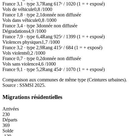
France
3,1
·
type
3,7
Rang
617
ᵉ /
1020
(1 = + exposé)
Vols de véhicule
0,8
/1000
France
1,8
·
type
2,1
donnée non diffusée
Vols dans véhicule
0,8
/1000
France
3,4
·
type
3
donnée non diffusée
Dégradations
4,9
/1000
France
7,9
·
type
6,4
Rang
925
ᵉ /
1399
(1 = + exposé)
Violences physiques
1,7
/1000
France
3,2
·
type
2,9
Rang
415
ᵉ /
684
(1 = + exposé)
Vols violents
0,2
/1000
France
0,7
·
type
0,2
donnée non diffusée
Vols sans violence
4,6
/1000
France
9,1
·
type
5,2
Rang
454
ᵉ /
1070
(1 = + exposé)
Comparaison aux communes de même type (
Ceintures urbaines
).
Source : SSMSI
2025
.
Migrations résidentielles
Arrivées
230
Départs
369
Solde