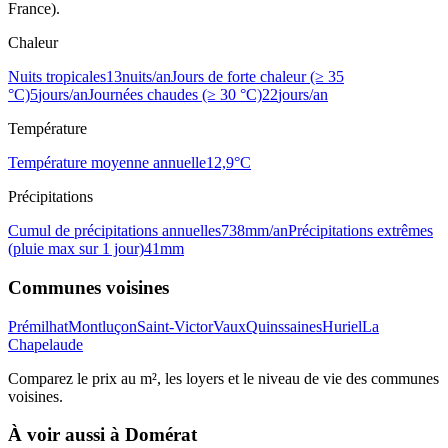
France).
Chaleur
Nuits tropicales
13
nuits/an
Jours de forte chaleur (≥ 35
°C)
5
jours/an
Journées chaudes (≥ 30 °C)
22
jours/an
Température
Température moyenne annuelle
12,9
°C
Précipitations
Cumul de précipitations annuelles
738
mm/an
Précipitations extrêmes
(pluie max sur 1 jour)
41
mm
Communes voisines
Prémilhat
Montluçon
Saint-Victor
Vaux
Quinssaines
Huriel
La
Chapelaude
Comparez le prix au m², les loyers et le niveau de vie des communes
voisines.
À voir aussi à
Domérat