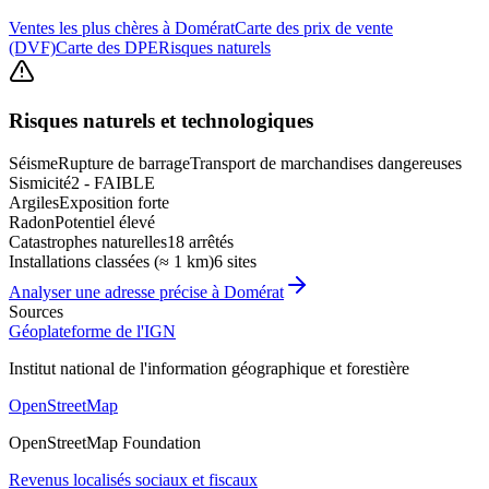
Ventes les plus chères à Domérat
Carte des prix de vente
(DVF)
Carte des DPE
Risques naturels
Risques naturels et technologiques
Séisme
Rupture de barrage
Transport de marchandises dangereuses
Sismicité
2 - FAIBLE
Argiles
Exposition forte
Radon
Potentiel élevé
Catastrophes naturelles
18 arrêtés
Installations classées (≈ 1 km)
6 sites
Analyser une adresse précise à
Domérat
Sources
Géoplateforme de l'IGN
Institut national de l'information géographique et forestière
OpenStreetMap
OpenStreetMap Foundation
Revenus localisés sociaux et fiscaux