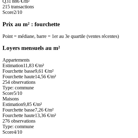
Q3
1 886
€/m²
215
transactions
Score
2
/10
Prix au m² : fourchette
Point = médiane, barre = 1er au 3e quartile (ventes récentes)
Loyers mensuels au m²
Appartements
Estimation
11,83
€/m²
Fourchette basse
9,61
€/m²
Fourchette haute
14,56
€/m²
254
observations
Type:
commune
Score
5
/10
Maisons
Estimation
9,85
€/m²
Fourchette basse
7,26
€/m²
Fourchette haute
13,36
€/m²
276
observations
Type:
commune
Score
4
/10