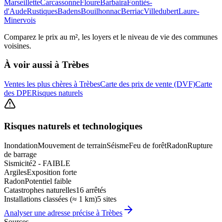
Marseillette
Carcassonne
Floure
Barbaira
Fontiès-
d'Aude
Rustiques
Badens
Bouilhonnac
Berriac
Villedubert
Laure-
Minervois
Comparez le prix au m², les loyers et le niveau de vie des communes
voisines.
À voir aussi à
Trèbes
Ventes les plus chères à Trèbes
Carte des prix de vente (DVF)
Carte
des DPE
Risques naturels
Risques naturels et technologiques
Inondation
Mouvement de terrain
Séisme
Feu de forêt
Radon
Rupture
de barrage
Sismicité
2 - FAIBLE
Argiles
Exposition forte
Radon
Potentiel faible
Catastrophes naturelles
16 arrêtés
Installations classées (≈ 1 km)
5 sites
Analyser une adresse précise à
Trèbes
Sources