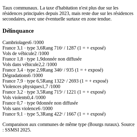
Taux communaux. La taxe d'habitation n'est plus due sur les
résidences principales depuis 2023, mais reste due sur les résidences
secondaires, avec une éventuelle surtaxe en zone tendue.
Délinquance
Cambriolages
6
/1000
France
3,1
·
type
3,6
Rang
716
ᵉ /
1287
(1 = + exposé)
Vols de véhicule
2
/1000
France
1,8
·
type
1,9
donnée non diffusée
Vols dans véhicule
2,2
/1000
France
3,4
·
type
2,9
Rang
346
ᵉ /
935
(1 = + exposé)
Dégradations
6
/1000
France
7,9
·
type
6,5
Rang
1322
ᵉ /
2693
(1 = + exposé)
Violences physiques
1,7
/1000
France
3,2
·
type
3,5
Rang
715
ᵉ /
1221
(1 = + exposé)
Vols violents
0,4
/1000
France
0,7
·
type
0
donnée non diffusée
Vols sans violence
6
/1000
France
9,1
·
type
5,3
Rang
422
ᵉ /
1667
(1 = + exposé)
Comparaison aux communes de même type (
Bourgs ruraux
). Source
: SSMSI
2025
.