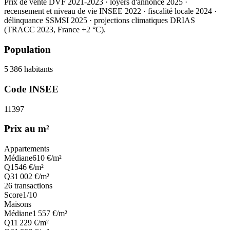
Prix de vente DVF 2021-2023 · loyers d'annonce 2025 ·
recensement et niveau de vie INSEE 2022
· fiscalité locale 2024
·
délinquance SSMSI 2025
· projections climatiques DRIAS
(TRACC 2023, France +2 °C).
Population
5 386
habitants
Code INSEE
11397
Prix au m²
Appartements
Médiane
610
€/m²
Q1
546
€/m²
Q3
1 002
€/m²
26
transactions
Score
1
/10
Maisons
Médiane
1 557
€/m²
Q1
1 229
€/m²