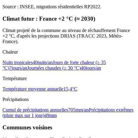
Source : INSEE, migrations résidentielles RP2022.
Climat futur :
France +2 °C (≈ 2030)
Climat projeté de la commune au niveau de réchauffement France
+2 °C, d'après les projections DRIAS (TRACC 2023, Météo-
France).
Chaleur
Nuits tropicales
40
nuits/an
Jours de forte chaleur (≥ 35
°C)
7
jours/an
Journées chaudes (≥ 30 °C)
40
jours/an
Température
Température moyenne annuelle
15,4
°C
Précipitations
Cumul de précipitations annuelles
705
mm/an
Précipitations extrêmes
(pluie max sur 1 jour)
49
mm
Communes voisines