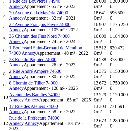
1 Rue des Bouvières 74940
20 000
1 300 000
2
Annecy
Appartement
·
65
m²
·
2023
€/m²
€
20 Avenue de la Mavéria 74000
18 641
596 500
3
Annecy
Appartement
·
32
m²
·
2021
€/m²
€
22 Avenue François Favre 74000
16 907
1 775 250
4
Annecy
Appartement
·
105
m²
·
2022
€/m²
€
36 Chemin des Fins Nord 74000
16 000
1 184 000
5
Annecy
Appartement
·
74
m²
·
2024
€/m²
€
1 Boulevard Saint-Bernard de Menthon
15 512
620 472
6
74000 Annecy
Appartement
·
40
m²
·
2022
€/m²
€
23 Rue du Pâquier 74000
14 538
378 000
7
Annecy
Appartement
·
26
m²
·
2023
€/m²
€
2 Rue André Ampère 74600
14 375
1 150 000
8
Annecy
Appartement
·
80
m²
·
2025
€/m²
€
8 Chemin de Tillier 74000
13 672
1 750 000
9
Annecy
Appartement
·
128
m²
·
2025
€/m²
€
Avenue des Barattes 74000
13 529
1 150 000
10
Annecy,Annecy
Appartement
·
85
m²
·
2025
€/m²
€
17 Rue des Ateliers 74600
13 303
771 591
11
Annecy
Appartement
·
58
m²
·
2022
€/m²
€
Rue de la Préfecture 74000
12 673
1 280 000
12
Annecy,Annecy
Appartement
·
101
m²
·
€/m²
€
2023