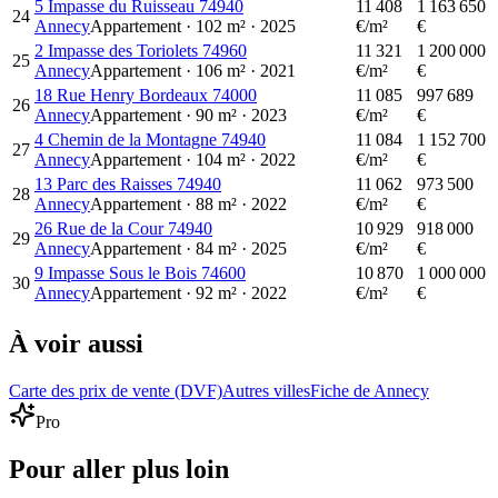
5 Impasse du Ruisseau 74940
11 408
1 163 650
24
Annecy
Appartement
·
102
m²
·
2025
€/m²
€
2 Impasse des Toriolets 74960
11 321
1 200 000
25
Annecy
Appartement
·
106
m²
·
2021
€/m²
€
18 Rue Henry Bordeaux 74000
11 085
997 689
26
Annecy
Appartement
·
90
m²
·
2023
€/m²
€
4 Chemin de la Montagne 74940
11 084
1 152 700
27
Annecy
Appartement
·
104
m²
·
2022
€/m²
€
13 Parc des Raisses 74940
11 062
973 500
28
Annecy
Appartement
·
88
m²
·
2022
€/m²
€
26 Rue de la Cour 74940
10 929
918 000
29
Annecy
Appartement
·
84
m²
·
2025
€/m²
€
9 Impasse Sous le Bois 74600
10 870
1 000 000
30
Annecy
Appartement
·
92
m²
·
2022
€/m²
€
À voir aussi
Carte des prix de vente (DVF)
Autres villes
Fiche de Annecy
Pro
Pour aller plus loin