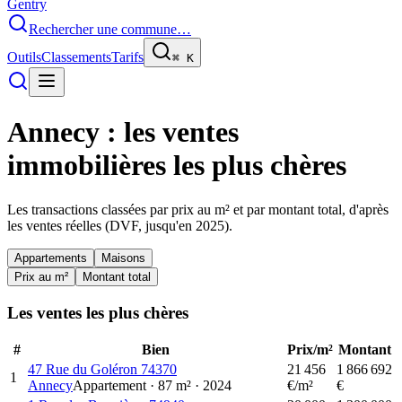
Gentry
Rechercher une commune…
Outils
Classements
Tarifs
⌘
K
Annecy
: les ventes
immobilières les plus chères
Les transactions classées par prix au m² et par montant total, d'après
les ventes réelles (DVF, jusqu'en
2025
).
Appartements
Maisons
Prix au m²
Montant total
Les ventes les plus chères
#
Bien
Prix/m²
Montant
47 Rue du Goléron 74370
21 456
1 866 692
1
Annecy
Appartement
·
87
m²
·
2024
€/m²
€