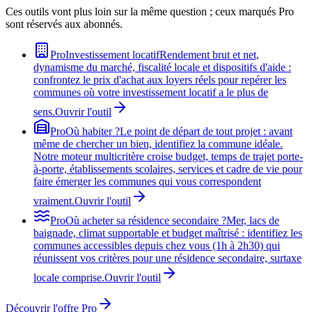
Ces outils vont plus loin sur la même question ; ceux marqués Pro
sont réservés aux abonnés.
Pro
Investissement locatif
Rendement brut et net,
dynamisme du marché, fiscalité locale et dispositifs d'aide :
confrontez le prix d'achat aux loyers réels pour repérer les
communes où votre investissement locatif a le plus de
sens.
Ouvrir l'outil
Pro
Où habiter ?
Le point de départ de tout projet : avant
même de chercher un bien, identifiez la commune idéale.
Notre moteur multicritère croise budget, temps de trajet porte-
à-porte, établissements scolaires, services et cadre de vie pour
faire émerger les communes qui vous correspondent
vraiment.
Ouvrir l'outil
Pro
Où acheter sa résidence secondaire ?
Mer, lacs de
baignade, climat supportable et budget maîtrisé : identifiez les
communes accessibles depuis chez vous (1h à 2h30) qui
réunissent vos critères pour une résidence secondaire, surtaxe
locale comprise.
Ouvrir l'outil
Découvrir l'offre Pro