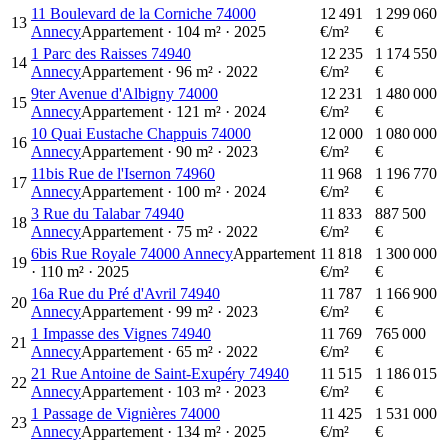
11 Boulevard de la Corniche 74000
12 491
1 299 060
13
Annecy
Appartement
·
104
m²
·
2025
€/m²
€
1 Parc des Raisses 74940
12 235
1 174 550
14
Annecy
Appartement
·
96
m²
·
2022
€/m²
€
9ter Avenue d'Albigny 74000
12 231
1 480 000
15
Annecy
Appartement
·
121
m²
·
2024
€/m²
€
10 Quai Eustache Chappuis 74000
12 000
1 080 000
16
Annecy
Appartement
·
90
m²
·
2023
€/m²
€
11bis Rue de l'Isernon 74960
11 968
1 196 770
17
Annecy
Appartement
·
100
m²
·
2024
€/m²
€
3 Rue du Talabar 74940
11 833
887 500
18
Annecy
Appartement
·
75
m²
·
2022
€/m²
€
6bis Rue Royale 74000 Annecy
Appartement
11 818
1 300 000
19
·
110
m²
·
2025
€/m²
€
16a Rue du Pré d'Avril 74940
11 787
1 166 900
20
Annecy
Appartement
·
99
m²
·
2023
€/m²
€
1 Impasse des Vignes 74940
11 769
765 000
21
Annecy
Appartement
·
65
m²
·
2022
€/m²
€
21 Rue Antoine de Saint-Exupéry 74940
11 515
1 186 015
22
Annecy
Appartement
·
103
m²
·
2023
€/m²
€
1 Passage de Vignières 74000
11 425
1 531 000
23
Annecy
Appartement
·
134
m²
·
2025
€/m²
€