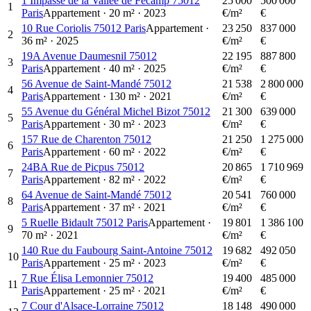
1 Impasse de la Vallée de Fécamp 75012
25 000
500 000
1
Paris
Appartement
·
20
m²
·
2023
€/m²
€
10 Rue Coriolis 75012 Paris
Appartement
·
23 250
837 000
2
36
m²
·
2025
€/m²
€
19A Avenue Daumesnil 75012
22 195
887 800
3
Paris
Appartement
·
40
m²
·
2025
€/m²
€
56 Avenue de Saint-Mandé 75012
21 538
2 800 000
4
Paris
Appartement
·
130
m²
·
2021
€/m²
€
55 Avenue du Général Michel Bizot 75012
21 300
639 000
5
Paris
Appartement
·
30
m²
·
2023
€/m²
€
157 Rue de Charenton 75012
21 250
1 275 000
6
Paris
Appartement
·
60
m²
·
2022
€/m²
€
24BA Rue de Picpus 75012
20 865
1 710 969
7
Paris
Appartement
·
82
m²
·
2022
€/m²
€
64 Avenue de Saint-Mandé 75012
20 541
760 000
8
Paris
Appartement
·
37
m²
·
2021
€/m²
€
5 Ruelle Bidault 75012 Paris
Appartement
·
19 801
1 386 100
9
70
m²
·
2021
€/m²
€
140 Rue du Faubourg Saint-Antoine 75012
19 682
492 050
10
Paris
Appartement
·
25
m²
·
2023
€/m²
€
7 Rue Élisa Lemonnier 75012
19 400
485 000
11
Paris
Appartement
·
25
m²
·
2021
€/m²
€
7 Cour d'Alsace-Lorraine 75012
18 148
490 000