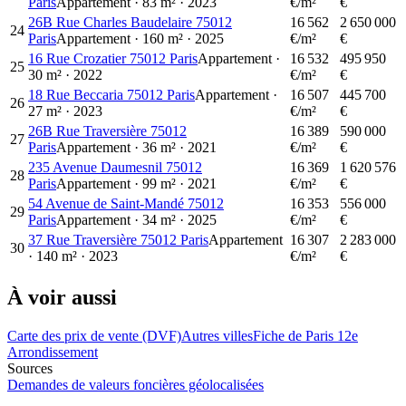
Paris
Appartement
·
83
m²
·
2023
€/m²
€
26B Rue Charles Baudelaire 75012
16 562
2 650 000
24
Paris
Appartement
·
160
m²
·
2025
€/m²
€
16 Rue Crozatier 75012 Paris
Appartement
·
16 532
495 950
25
30
m²
·
2022
€/m²
€
18 Rue Beccaria 75012 Paris
Appartement
·
16 507
445 700
26
27
m²
·
2023
€/m²
€
26B Rue Traversière 75012
16 389
590 000
27
Paris
Appartement
·
36
m²
·
2021
€/m²
€
235 Avenue Daumesnil 75012
16 369
1 620 576
28
Paris
Appartement
·
99
m²
·
2021
€/m²
€
54 Avenue de Saint-Mandé 75012
16 353
556 000
29
Paris
Appartement
·
34
m²
·
2025
€/m²
€
37 Rue Traversière 75012 Paris
Appartement
16 307
2 283 000
30
·
140
m²
·
2023
€/m²
€
À voir aussi
Carte des prix de vente (DVF)
Autres villes
Fiche de Paris 12e
Arrondissement
Sources
Demandes de valeurs foncières géolocalisées