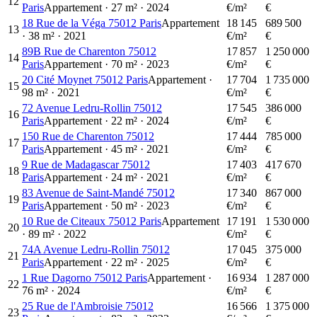
12
Paris
Appartement
·
27
m²
·
2024
€/m²
€
18 Rue de la Véga 75012 Paris
Appartement
18 145
689 500
13
·
38
m²
·
2021
€/m²
€
89B Rue de Charenton 75012
17 857
1 250 000
14
Paris
Appartement
·
70
m²
·
2023
€/m²
€
20 Cité Moynet 75012 Paris
Appartement
·
17 704
1 735 000
15
98
m²
·
2021
€/m²
€
72 Avenue Ledru-Rollin 75012
17 545
386 000
16
Paris
Appartement
·
22
m²
·
2024
€/m²
€
150 Rue de Charenton 75012
17 444
785 000
17
Paris
Appartement
·
45
m²
·
2021
€/m²
€
9 Rue de Madagascar 75012
17 403
417 670
18
Paris
Appartement
·
24
m²
·
2021
€/m²
€
83 Avenue de Saint-Mandé 75012
17 340
867 000
19
Paris
Appartement
·
50
m²
·
2023
€/m²
€
10 Rue de Citeaux 75012 Paris
Appartement
17 191
1 530 000
20
·
89
m²
·
2022
€/m²
€
74A Avenue Ledru-Rollin 75012
17 045
375 000
21
Paris
Appartement
·
22
m²
·
2025
€/m²
€
1 Rue Dagorno 75012 Paris
Appartement
·
16 934
1 287 000
22
76
m²
·
2024
€/m²
€
25 Rue de l'Ambroisie 75012
16 566
1 375 000
23