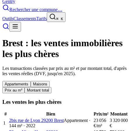
Gentry
Rechercher une commune…
Outils
Classements
Tarifs
⌘
K
Brest
: les ventes immobilières
les plus chères
Les transactions classées par prix au m² et par montant total, d'après
les ventes réelles (DVF, jusqu'en
2025
).
Appartements
Maisons
Prix au m²
Montant total
Les ventes les plus chères
#
Bien
Prix/m²
Montant
2bis rue de Lyon 29200 Brest
Appartement
·
23 056
3 320 000
1
144
m²
·
2022
€/m²
€