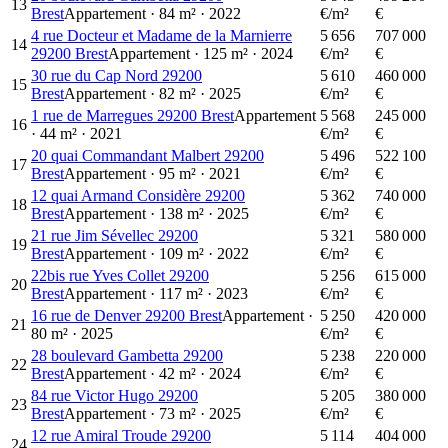
13
Brest
Appartement
·
84
m²
·
2022
€/m²
€
4 rue Docteur et Madame de la Marnierre
5 656
707 000
14
29200 Brest
Appartement
·
125
m²
·
2024
€/m²
€
30 rue du Cap Nord 29200
5 610
460 000
15
Brest
Appartement
·
82
m²
·
2025
€/m²
€
1 rue de Marregues 29200 Brest
Appartement
5 568
245 000
16
·
44
m²
·
2021
€/m²
€
20 quai Commandant Malbert 29200
5 496
522 100
17
Brest
Appartement
·
95
m²
·
2021
€/m²
€
12 quai Armand Considère 29200
5 362
740 000
18
Brest
Appartement
·
138
m²
·
2025
€/m²
€
21 rue Jim Sévellec 29200
5 321
580 000
19
Brest
Appartement
·
109
m²
·
2022
€/m²
€
22bis rue Yves Collet 29200
5 256
615 000
20
Brest
Appartement
·
117
m²
·
2023
€/m²
€
16 rue de Denver 29200 Brest
Appartement
·
5 250
420 000
21
80
m²
·
2025
€/m²
€
28 boulevard Gambetta 29200
5 238
220 000
22
Brest
Appartement
·
42
m²
·
2024
€/m²
€
84 rue Victor Hugo 29200
5 205
380 000
23
Brest
Appartement
·
73
m²
·
2025
€/m²
€
12 rue Amiral Troude 29200
5 114
404 000
24