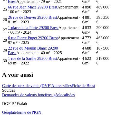
Brest
Appartement
·
79
m²
·
2021
€/m²
€
66 rue Jean Macé 29200 Brest
Appartement
·
4 890
489 000
25
100
m²
·
2023
€/m²
€
26 rue de Denver 29200 Brest
Appartement
·
4 881
395 350
26
81
m²
·
2023
€/m²
€
1 place de la Porte 29200 Brest
Appartement
4 833
290 000
27
·
60
m²
·
2024
€/m²
€
6 rue Pierre Puget 29200 Brest
Appartement
·
4 773
463 000
28
97
m²
·
2025
€/m²
€
22 rue du Moulin Blanc 29200
4 688
187 500
29
Brest
Appartement
·
40
m²
·
2025
€/m²
€
1 rue de la Sarthe 29200 Brest
Appartement
·
4 623
319 000
30
69
m²
·
2022
€/m²
€
À voir aussi
Carte des prix de vente (DVF)
Autres villes
Fiche de Brest
Sources
Demandes de valeurs foncières géolocalisées
DGFiP / Etalab
Géoplateforme de l'IGN