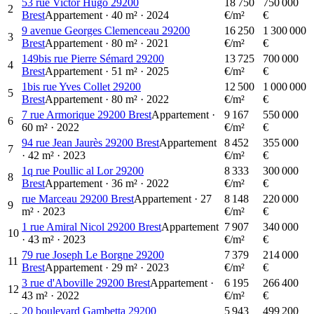
53 rue Victor Hugo 29200
18 750
750 000
2
Brest
Appartement
·
40
m²
·
2024
€/m²
€
9 avenue Georges Clemenceau 29200
16 250
1 300 000
3
Brest
Appartement
·
80
m²
·
2021
€/m²
€
149bis rue Pierre Sémard 29200
13 725
700 000
4
Brest
Appartement
·
51
m²
·
2025
€/m²
€
1bis rue Yves Collet 29200
12 500
1 000 000
5
Brest
Appartement
·
80
m²
·
2022
€/m²
€
7 rue Armorique 29200 Brest
Appartement
·
9 167
550 000
6
60
m²
·
2022
€/m²
€
94 rue Jean Jaurès 29200 Brest
Appartement
8 452
355 000
7
·
42
m²
·
2023
€/m²
€
1q rue Poullic al Lor 29200
8 333
300 000
8
Brest
Appartement
·
36
m²
·
2022
€/m²
€
rue Marceau 29200 Brest
Appartement
·
27
8 148
220 000
9
m²
·
2023
€/m²
€
1 rue Amiral Nicol 29200 Brest
Appartement
7 907
340 000
10
·
43
m²
·
2023
€/m²
€
79 rue Joseph Le Borgne 29200
7 379
214 000
11
Brest
Appartement
·
29
m²
·
2023
€/m²
€
3 rue d'Aboville 29200 Brest
Appartement
·
6 195
266 400
12
43
m²
·
2022
€/m²
€
20 boulevard Gambetta 29200
5 943
499 200