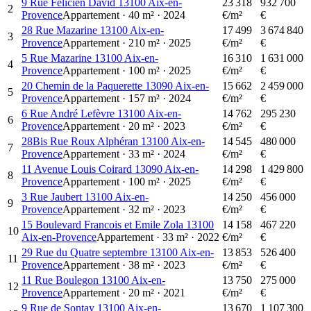
9 Rue Félicien David 13100 Aix-en-
23 318
932 700
2
Provence
Appartement
·
40
m²
·
2024
€/m²
€
28 Rue Mazarine 13100 Aix-en-
17 499
3 674 840
3
Provence
Appartement
·
210
m²
·
2025
€/m²
€
5 Rue Mazarine 13100 Aix-en-
16 310
1 631 000
4
Provence
Appartement
·
100
m²
·
2025
€/m²
€
20 Chemin de la Paquerette 13090 Aix-en-
15 662
2 459 000
5
Provence
Appartement
·
157
m²
·
2024
€/m²
€
6 Rue André Lefèvre 13100 Aix-en-
14 762
295 230
6
Provence
Appartement
·
20
m²
·
2023
€/m²
€
28Bis Rue Roux Alphéran 13100 Aix-en-
14 545
480 000
7
Provence
Appartement
·
33
m²
·
2024
€/m²
€
11 Avenue Louis Coirard 13090 Aix-en-
14 298
1 429 800
8
Provence
Appartement
·
100
m²
·
2025
€/m²
€
3 Rue Jaubert 13100 Aix-en-
14 250
456 000
9
Provence
Appartement
·
32
m²
·
2023
€/m²
€
15 Boulevard Francois et Emile Zola 13100
14 158
467 220
10
Aix-en-Provence
Appartement
·
33
m²
·
2022
€/m²
€
29 Rue du Quatre septembre 13100 Aix-en-
13 853
526 400
11
Provence
Appartement
·
38
m²
·
2023
€/m²
€
11 Rue Boulegon 13100 Aix-en-
13 750
275 000
12
Provence
Appartement
·
20
m²
·
2021
€/m²
€
9 Rue de Sontay 13100 Aix-en-
13 670
1 107 300