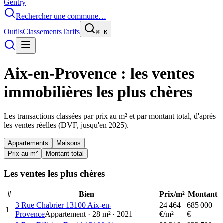
Gentry
Rechercher une commune…
Outils
Classements
Tarifs
⌘
K
Aix-en-Provence
: les ventes
immobilières les plus chères
Les transactions classées par prix au m² et par montant total, d'après
les ventes réelles (DVF, jusqu'en
2025
).
Appartements
Maisons
Prix au m²
Montant total
Les ventes les plus chères
#
Bien
Prix/m²
Montant
3 Rue Chabrier 13100 Aix-en-
24 464
685 000
1
Provence
Appartement
·
28
m²
·
2021
€/m²
€