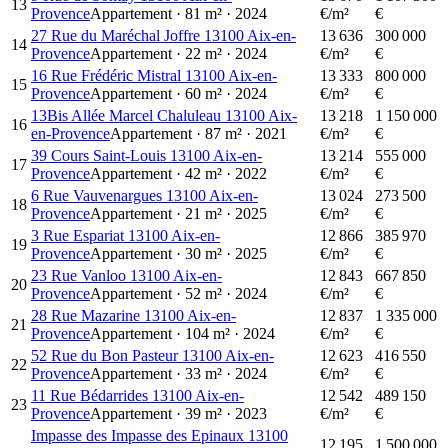
13
Provence
Appartement
·
81
m²
·
2024
€/m²
€
27 Rue du Maréchal Joffre 13100 Aix-en-
13 636
300 000
14
Provence
Appartement
·
22
m²
·
2024
€/m²
€
16 Rue Frédéric Mistral 13100 Aix-en-
13 333
800 000
15
Provence
Appartement
·
60
m²
·
2024
€/m²
€
13Bis Allée Marcel Chaluleau 13100 Aix-
13 218
1 150 000
16
en-Provence
Appartement
·
87
m²
·
2021
€/m²
€
39 Cours Saint-Louis 13100 Aix-en-
13 214
555 000
17
Provence
Appartement
·
42
m²
·
2022
€/m²
€
6 Rue Vauvenargues 13100 Aix-en-
13 024
273 500
18
Provence
Appartement
·
21
m²
·
2025
€/m²
€
3 Rue Espariat 13100 Aix-en-
12 866
385 970
19
Provence
Appartement
·
30
m²
·
2025
€/m²
€
23 Rue Vanloo 13100 Aix-en-
12 843
667 850
20
Provence
Appartement
·
52
m²
·
2024
€/m²
€
28 Rue Mazarine 13100 Aix-en-
12 837
1 335 000
21
Provence
Appartement
·
104
m²
·
2024
€/m²
€
52 Rue du Bon Pasteur 13100 Aix-en-
12 623
416 550
22
Provence
Appartement
·
33
m²
·
2024
€/m²
€
11 Rue Bédarrides 13100 Aix-en-
12 542
489 150
23
Provence
Appartement
·
39
m²
·
2023
€/m²
€
Impasse des Impasse des Epinaux 13100
12 195
1 500 000