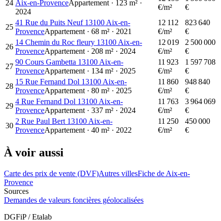
24
Aix-en-Provence
Appartement
·
123
m²
·
€/m²
€
2024
41 Rue du Puits Neuf 13100 Aix-en-
12 112
823 640
25
Provence
Appartement
·
68
m²
·
2021
€/m²
€
14 Chemin du Roc fleury 13100 Aix-en-
12 019
2 500 000
26
Provence
Appartement
·
208
m²
·
2024
€/m²
€
90 Cours Gambetta 13100 Aix-en-
11 923
1 597 708
27
Provence
Appartement
·
134
m²
·
2025
€/m²
€
15 Rue Fernand Dol 13100 Aix-en-
11 860
948 840
28
Provence
Appartement
·
80
m²
·
2025
€/m²
€
4 Rue Fernand Dol 13100 Aix-en-
11 763
3 964 069
29
Provence
Appartement
·
337
m²
·
2024
€/m²
€
2 Rue Paul Bert 13100 Aix-en-
11 250
450 000
30
Provence
Appartement
·
40
m²
·
2022
€/m²
€
À voir aussi
Carte des prix de vente (DVF)
Autres villes
Fiche de Aix-en-
Provence
Sources
Demandes de valeurs foncières géolocalisées
DGFiP / Etalab