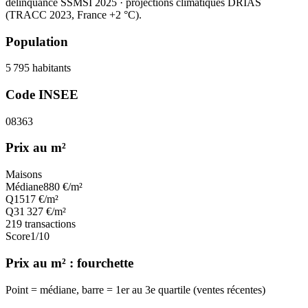
délinquance SSMSI 2025
· projections climatiques DRIAS
(TRACC 2023, France +2 °C).
Population
5 795
habitants
Code INSEE
08363
Prix au m²
Maisons
Médiane
880
€/m²
Q1
517
€/m²
Q3
1 327
€/m²
219
transactions
Score
1
/10
Prix au m² : fourchette
Point = médiane, barre = 1er au 3e quartile (ventes récentes)