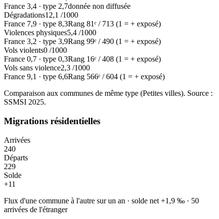
France
3,4
·
type
2,7
donnée non diffusée
Dégradations
12,1
/1000
France
7,9
·
type
8,3
Rang
81
ᵉ /
713
(1 = + exposé)
Violences physiques
5,4
/1000
France
3,2
·
type
3,9
Rang
99
ᵉ /
490
(1 = + exposé)
Vols violents
0
/1000
France
0,7
·
type
0,3
Rang
16
ᵉ /
408
(1 = + exposé)
Vols sans violence
2,3
/1000
France
9,1
·
type
6,6
Rang
566
ᵉ /
604
(1 = + exposé)
Comparaison aux communes de même type (
Petites villes
). Source :
SSMSI
2025
.
Migrations résidentielles
Arrivées
240
Départs
229
Solde
+
11
Flux d'une commune à l'autre sur un an
·
solde net
+
1,9
‰
·
50
arrivées de l'étranger