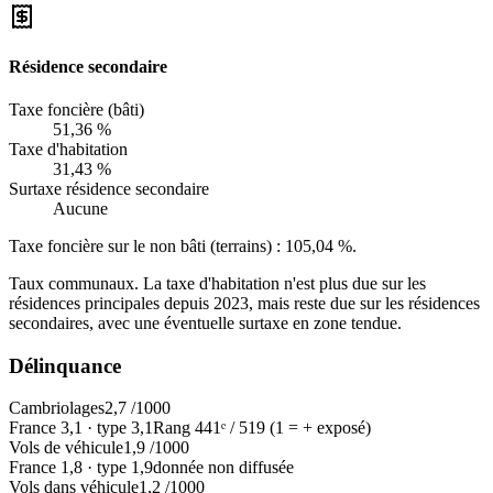
Résidence secondaire
Taxe foncière (bâti)
51,36 %
Taxe d'habitation
31,43 %
Surtaxe résidence secondaire
Aucune
Taxe foncière sur le non bâti (terrains) :
105,04 %
.
Taux communaux. La taxe d'habitation n'est plus due sur les
résidences principales depuis 2023, mais reste due sur les résidences
secondaires, avec une éventuelle surtaxe en zone tendue.
Délinquance
Cambriolages
2,7
/1000
France
3,1
·
type
3,1
Rang
441
ᵉ /
519
(1 = + exposé)
Vols de véhicule
1,9
/1000
France
1,8
·
type
1,9
donnée non diffusée
Vols dans véhicule
1,2
/1000