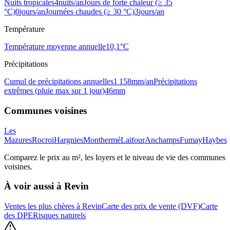
Nuits tropicales
4
nuits/an
Jours de forte chaleur (≥ 35
°C)
0
jours/an
Journées chaudes (≥ 30 °C)
3
jours/an
Température
Température moyenne annuelle
10,1
°C
Précipitations
Cumul de précipitations annuelles
1 158
mm/an
Précipitations
extrêmes (pluie max sur 1 jour)
46
mm
Communes voisines
Les
Mazures
Rocroi
Hargnies
Monthermé
Laifour
Anchamps
Fumay
Haybes
Comparez le prix au m², les loyers et le niveau de vie des communes
voisines.
À voir aussi à
Revin
Ventes les plus chères à Revin
Carte des prix de vente (DVF)
Carte
des DPE
Risques naturels