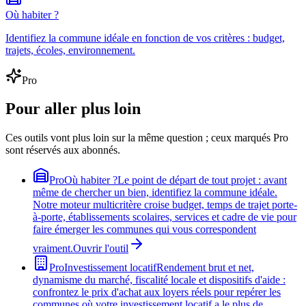
Où habiter ?
Identifiez la commune idéale en fonction de vos critères : budget,
trajets, écoles, environnement.
Pro
Pour aller plus loin
Ces outils vont plus loin sur la même question ; ceux marqués Pro
sont réservés aux abonnés.
Pro
Où habiter ?
Le point de départ de tout projet : avant
même de chercher un bien, identifiez la commune idéale.
Notre moteur multicritère croise budget, temps de trajet porte-
à-porte, établissements scolaires, services et cadre de vie pour
faire émerger les communes qui vous correspondent
vraiment.
Ouvrir l'outil
Pro
Investissement locatif
Rendement brut et net,
dynamisme du marché, fiscalité locale et dispositifs d'aide :
confrontez le prix d'achat aux loyers réels pour repérer les
communes où votre investissement locatif a le plus de