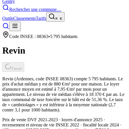
Gentry
Rechercher une commune…
Outils
Classements
Tarifs
⌘
K
Code INSEE :
08363
•
5 795
habitants
Revin
Favori
Revin (Ardennes, code INSEE 08363) compte 5 795 habitants. Le
prix d'achat médian y est de 880 €/m² pour une maison. Le loyer
d'annonce moyen est estimé à 7,95 €/m² par mois pour un
appartement. Le niveau de vie médian s'élève à 18 370 € par an. Le
taux communal de taxe foncière sur le bâti est de 51,36 %. Le taux
de « cambriolages » y est inférieur à la moyenne nationale (2,7
contre 3,1 pour 1000 habitants).
Prix de vente DVF 2021-2023 · loyers d'annonce 2025 ·
recensement et niveau de vie INSEE 2022
· fiscalité locale 2024
·