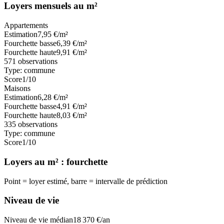
Loyers mensuels au m²
Appartements
Estimation
7,95
€/m²
Fourchette basse
6,39
€/m²
Fourchette haute
9,91
€/m²
571
observations
Type:
commune
Score
1
/10
Maisons
Estimation
6,28
€/m²
Fourchette basse
4,91
€/m²
Fourchette haute
8,03
€/m²
335
observations
Type:
commune
Score
1
/10
Loyers au m² : fourchette
Point = loyer estimé, barre = intervalle de prédiction
Niveau de vie
Niveau de vie médian
18 370
€/an