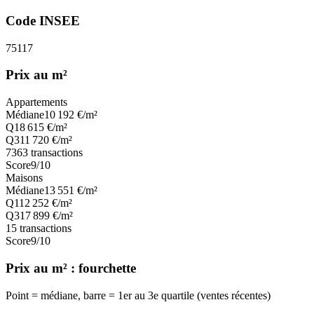
Code INSEE
75117
Prix au m²
Appartements
Médiane
10 192
€/m²
Q1
8 615
€/m²
Q3
11 720
€/m²
7363
transactions
Score
9
/10
Maisons
Médiane
13 551
€/m²
Q1
12 252
€/m²
Q3
17 899
€/m²
15
transactions
Score
9
/10
Prix au m² : fourchette
Point = médiane, barre = 1er au 3e quartile (ventes récentes)