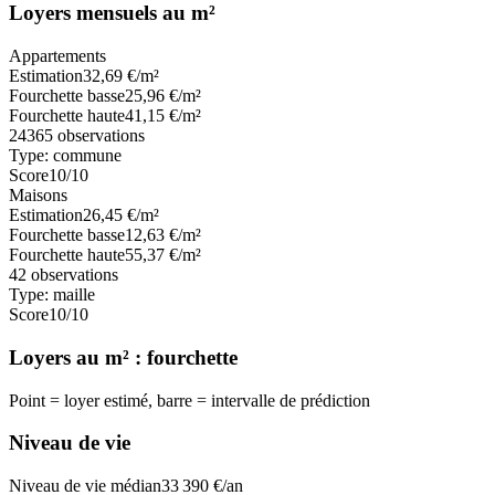
Loyers mensuels au m²
Appartements
Estimation
32,69
€/m²
Fourchette basse
25,96
€/m²
Fourchette haute
41,15
€/m²
24365
observations
Type:
commune
Score
10
/10
Maisons
Estimation
26,45
€/m²
Fourchette basse
12,63
€/m²
Fourchette haute
55,37
€/m²
42
observations
Type:
maille
Score
10
/10
Loyers au m² : fourchette
Point = loyer estimé, barre = intervalle de prédiction
Niveau de vie
Niveau de vie médian
33 390
€/an