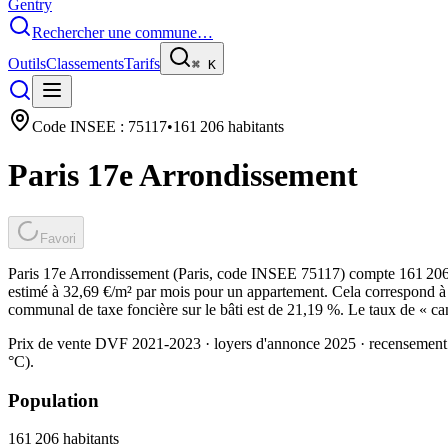
Gentry
Rechercher une commune…
Outils
Classements
Tarifs
⌘
K
Code INSEE :
75117
•
161 206
habitants
Paris 17e Arrondissement
Favori
Paris 17e Arrondissement (Paris, code INSEE 75117) compte 161 206 
estimé à 32,69 €/m² par mois pour un appartement. Cela correspond à 
communal de taxe foncière sur le bâti est de 21,19 %. Le taux de « ca
Prix de vente DVF 2021-2023 · loyers d'annonce 2025 · recensement
°C).
Population
161 206
habitants