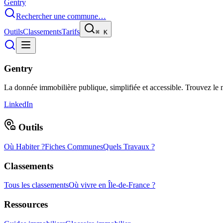
Gentry
Rechercher une commune…
Outils
Classements
Tarifs
⌘
K
Gentry
La donnée immobilière publique, simplifiée et accessible. Trouvez l
LinkedIn
Outils
Où Habiter ?
Fiches Communes
Quels Travaux ?
Classements
Tous les classements
Où vivre en Île-de-France ?
Ressources