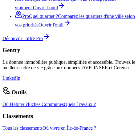
vraiment.
Ouvrir l'outil
Pro
Quel quartier ?
Comparez les quartiers d'une ville selon
vos priorités
Ouvrir l'outil
Découvrir l'offre Pro
Gentry
La donnée immobilière publique, simplifiée et accessible. Trouvez le
meilleur cadre de vie grâce aux données DVF, INSEE et Cerema.
LinkedIn
Outils
Où Habiter ?
Fiches Communes
Quels Travaux ?
Classements
Tous les classements
Où vivre en Île-de-France ?