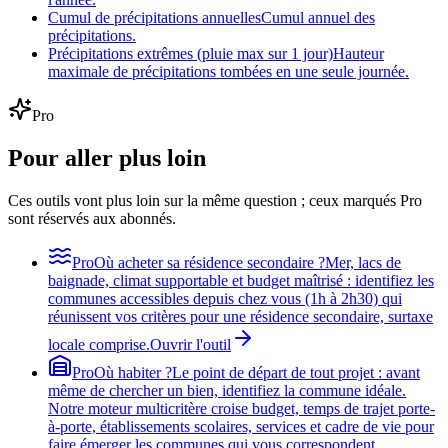
Cumul de précipitations annuelles
Cumul annuel des
précipitations.
Précipitations extrêmes (pluie max sur 1 jour)
Hauteur
maximale de précipitations tombées en une seule journée.
Pro
Pour aller plus loin
Ces outils vont plus loin sur la même question ; ceux marqués Pro
sont réservés aux abonnés.
Pro
Où acheter sa résidence secondaire ?
Mer, lacs de
baignade, climat supportable et budget maîtrisé : identifiez les
communes accessibles depuis chez vous (1h à 2h30) qui
réunissent vos critères pour une résidence secondaire, surtaxe
locale comprise.
Ouvrir l'outil
Pro
Où habiter ?
Le point de départ de tout projet : avant
même de chercher un bien, identifiez la commune idéale.
Notre moteur multicritère croise budget, temps de trajet porte-
à-porte, établissements scolaires, services et cadre de vie pour
faire émerger les communes qui vous correspondent