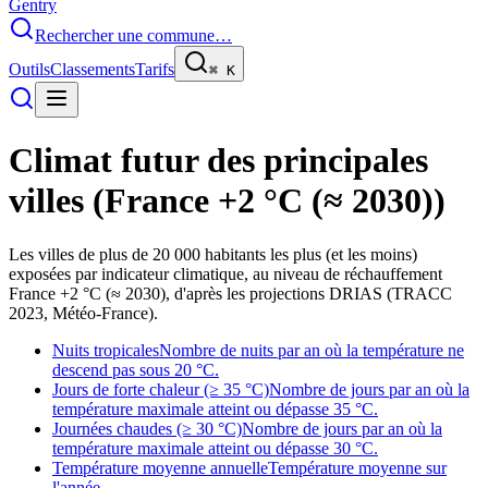
Gentry
Rechercher une commune…
Outils
Classements
Tarifs
⌘
K
Climat futur des principales
villes (
France +2 °C (≈ 2030)
)
Les villes de plus de 20 000 habitants les plus (et les moins)
exposées par indicateur climatique, au niveau de réchauffement
France +2 °C (≈ 2030), d'après les projections DRIAS (TRACC
2023, Météo-France).
Nuits tropicales
Nombre de nuits par an où la température ne
descend pas sous 20 °C.
Jours de forte chaleur (≥ 35 °C)
Nombre de jours par an où la
température maximale atteint ou dépasse 35 °C.
Journées chaudes (≥ 30 °C)
Nombre de jours par an où la
température maximale atteint ou dépasse 30 °C.
Température moyenne annuelle
Température moyenne sur
l'année.