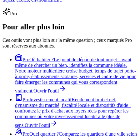
Pro
Pour aller plus loin
Ces outils vont plus loin sur la même question ; ceux marqués Pro
sont réservés aux abonnés.
Pro
Où habiter ?
Le point de départ de tout projet : avant
même de chercher un bien, identifiez la commune idéale.
Notre moteur multicritère croise budget, temps de trajet porte-
à-porte, établissements scolaires, services et cadre de vie pour
faire émerger les communes qui vous correspondent
vraiment.
Ouvrir l'outil
Pro
Investissement locatif
Rendement brut et net,
dynamisme du marché, fiscalité locale et dispositifs d'aide :
confrontez le prix d'achat aux loyers réels pour repérer les
communes où votre investissement locatif a le plus de
sens.
Ouvrir l'outil
Pro
Quel quartier ?
Comparez les quartiers d'une ville selon