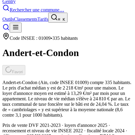
Gentry
Rechercher une commune…
Outils
Classements
Tarifs
⌘
K
Code INSEE :
01009
•
335
habitants
Andert-et-Condon
Favori
Andert-et-Condon (Ain, code INSEE 01009) compte 335 habitants.
Le prix d'achat médian y est de 2 218 €/m² pour une maison. Le
loyer d'annonce moyen est estimé à 13,29 €/m² par mois pour un
appartement. Le niveau de vie médian s'élève à 24 810 € par an. Le
taux communal de taxe foncière sur le bâti est de 24,04 %. Le taux
de « cambriolages » y est supérieur à la moyenne nationale (8,6
contre 3,1 pour 1000 habitants).
Prix de vente DVF 2021-2023 · loyers d'annonce 2025 ·
recensement et niveau de vie INSEE 2022
· fiscalité locale 2024
·