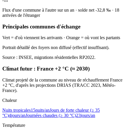
-11
Flux d'une commune à l'autre sur un an
·
solde net
-32,8
‰
·
18
arrivées de l'étranger
Principales communes d'échange
Vert = d'où viennent les arrivants · Orange = où vont les partants
Portrait détaillé des foyers non diffusé (effectif insuffisant).
Source : INSEE, migrations résidentielles RP2022.
Climat futur :
France +2 °C (≈ 2030)
Climat projeté de la commune au niveau de réchauffement France
+2 °C, d'après les projections DRIAS (TRACC 2023, Météo-
France).
Chaleur
Nuits tropicales
15
nuits/an
Jours de forte chaleur (≥ 35
°C)
4
jours/an
Journées chaudes (≥ 30 °C)
23
jours/an
Température