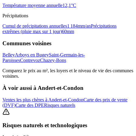
Température moyenne annuelle
12,1
°C
Précipitations
Cumul de précipitations annuelles
1 184
mm/an
Précipitations
extrêmes (pluie max sur 1 jour)
60
mm
Communes voisines
Belley
Arboys en Bugey
Saint-Germain-les-
Paroisses
Contrevoz
Chazey-Bons
Comparez le prix au m², les loyers et le niveau de vie des communes
voisines.
À voir aussi à
Andert-et-Condon
Ventes les plus chères à Andert-et-Condon
Carte des prix de vente
(DVF)
Carte des DPE
Risques naturels
Risques naturels et technologiques