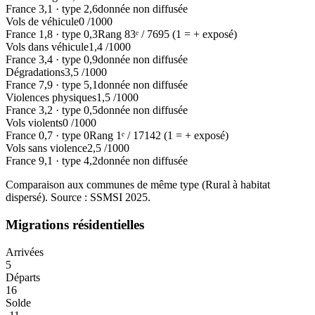
France
3,1
·
type
2,6
donnée non diffusée
Vols de véhicule
0
/1000
France
1,8
·
type
0,3
Rang
83
ᵉ /
7695
(1 = + exposé)
Vols dans véhicule
1,4
/1000
France
3,4
·
type
0,9
donnée non diffusée
Dégradations
3,5
/1000
France
7,9
·
type
5,1
donnée non diffusée
Violences physiques
1,5
/1000
France
3,2
·
type
0,5
donnée non diffusée
Vols violents
0
/1000
France
0,7
·
type
0
Rang
1
ᵉ /
17142
(1 = + exposé)
Vols sans violence
2,5
/1000
France
9,1
·
type
4,2
donnée non diffusée
Comparaison aux communes de même type (
Rural à habitat
dispersé
). Source : SSMSI
2025
.
Migrations résidentielles
Arrivées
5
Départs
16
Solde