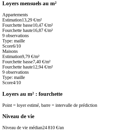
Loyers mensuels au m²
Appartements
Estimation
13,29
€/m²
Fourchette basse
10,47
€/m²
Fourchette haute
16,87
€/m²
9
observations
Type:
maille
Score
6
/10
Maisons
Estimation
9,79
€/m²
Fourchette basse
7,40
€/m²
Fourchette haute
12,94
€/m²
9
observations
Type:
maille
Score
4
/10
Loyers au m² : fourchette
Point = loyer estimé, barre = intervalle de prédiction
Niveau de vie
Niveau de vie médian
24 810
€/an