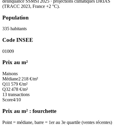
délinquance SSMSI 2025
· projections climatiques DRIAS
(TRACC 2023, France +2 °C).
Population
335
habitants
Code INSEE
01009
Prix au m²
Maisons
Médiane
2 218
€/m²
Q1
1 579
€/m²
Q3
2 478
€/m²
13
transactions
Score
4
/10
Prix au m² : fourchette
Point = médiane, barre = 1er au 3e quartile (ventes récentes)