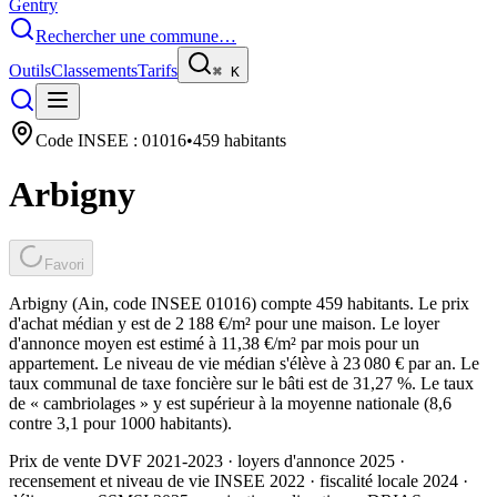
Gentry
Rechercher une commune…
Outils
Classements
Tarifs
⌘
K
Code INSEE :
01016
•
459
habitants
Arbigny
Favori
Arbigny (Ain, code INSEE 01016) compte 459 habitants. Le prix
d'achat médian y est de 2 188 €/m² pour une maison. Le loyer
d'annonce moyen est estimé à 11,38 €/m² par mois pour un
appartement. Le niveau de vie médian s'élève à 23 080 € par an. Le
taux communal de taxe foncière sur le bâti est de 31,27 %. Le taux
de « cambriolages » y est supérieur à la moyenne nationale (8,6
contre 3,1 pour 1000 habitants).
Prix de vente DVF 2021-2023 · loyers d'annonce 2025 ·
recensement et niveau de vie INSEE 2022
· fiscalité locale 2024
·