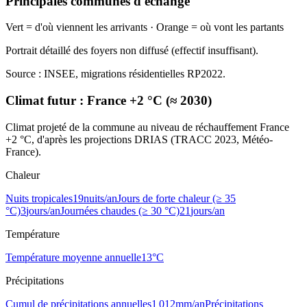
Principales communes d'échange
Vert = d'où viennent les arrivants · Orange = où vont les partants
Portrait détaillé des foyers non diffusé (effectif insuffisant).
Source : INSEE, migrations résidentielles RP2022.
Climat futur :
France +2 °C (≈ 2030)
Climat projeté de la commune au niveau de réchauffement France
+2 °C, d'après les projections DRIAS (TRACC 2023, Météo-
France).
Chaleur
Nuits tropicales
19
nuits/an
Jours de forte chaleur (≥ 35
°C)
3
jours/an
Journées chaudes (≥ 30 °C)
21
jours/an
Température
Température moyenne annuelle
13
°C
Précipitations
Cumul de précipitations annuelles
1 012
mm/an
Précipitations