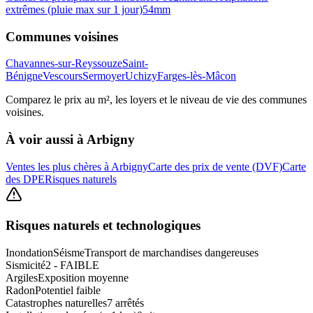
extrêmes (pluie max sur 1 jour)
54
mm
Communes voisines
Chavannes-sur-Reyssouze
Saint-
Bénigne
Vescours
Sermoyer
Uchizy
Farges-lès-Mâcon
Comparez le prix au m², les loyers et le niveau de vie des communes
voisines.
À voir aussi à
Arbigny
Ventes les plus chères à Arbigny
Carte des prix de vente (DVF)
Carte
des DPE
Risques naturels
Risques naturels et technologiques
Inondation
Séisme
Transport de marchandises dangereuses
Sismicité
2 - FAIBLE
Argiles
Exposition moyenne
Radon
Potentiel faible
Catastrophes naturelles
7 arrêtés