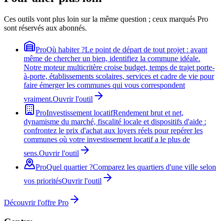
Ces outils vont plus loin sur la même question ; ceux marqués Pro
sont réservés aux abonnés.
Pro
Où habiter ?
Le point de départ de tout projet : avant
même de chercher un bien, identifiez la commune idéale.
Notre moteur multicritère croise budget, temps de trajet porte-
à-porte, établissements scolaires, services et cadre de vie pour
faire émerger les communes qui vous correspondent
vraiment.
Ouvrir l'outil
Pro
Investissement locatif
Rendement brut et net,
dynamisme du marché, fiscalité locale et dispositifs d'aide :
confrontez le prix d'achat aux loyers réels pour repérer les
communes où votre investissement locatif a le plus de
sens.
Ouvrir l'outil
Pro
Quel quartier ?
Comparez les quartiers d'une ville selon
vos priorités
Ouvrir l'outil
Découvrir l'offre Pro