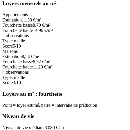
Loyers mensuels au m²
Appartements
Estimation
11,38
€/m²
Fourchette basse
8,70
€/m²
Fourchette haute
14,90
€/m²
2
observations
Type:
maille
Score
5
/10
Maisons
Estimation
8,54
€/m²
Fourchette basse
6,52
€/m²
Fourchette haute
11,20
€/m²
4
observations
Type:
maille
Score
3
/10
Loyers au m² : fourchette
Point = loyer estimé, barre = intervalle de prédiction
Niveau de vie
Niveau de vie médian
23 080
€/an