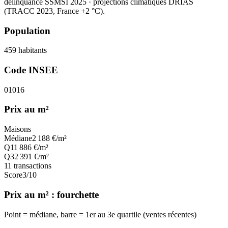
délinquance SSMSI 2025
· projections climatiques DRIAS
(TRACC 2023, France +2 °C).
Population
459
habitants
Code INSEE
01016
Prix au m²
Maisons
Médiane
2 188
€/m²
Q1
1 886
€/m²
Q3
2 391
€/m²
11
transactions
Score
3
/10
Prix au m² : fourchette
Point = médiane, barre = 1er au 3e quartile (ventes récentes)