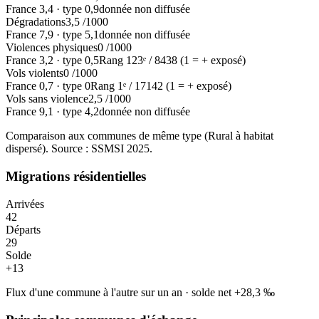
France
3,4
·
type
0,9
donnée non diffusée
Dégradations
3,5
/1000
France
7,9
·
type
5,1
donnée non diffusée
Violences physiques
0
/1000
France
3,2
·
type
0,5
Rang
123
ᵉ /
8438
(1 = + exposé)
Vols violents
0
/1000
France
0,7
·
type
0
Rang
1
ᵉ /
17142
(1 = + exposé)
Vols sans violence
2,5
/1000
France
9,1
·
type
4,2
donnée non diffusée
Comparaison aux communes de même type (
Rural à habitat
dispersé
). Source : SSMSI
2025
.
Migrations résidentielles
Arrivées
42
Départs
29
Solde
+
13
Flux d'une commune à l'autre sur un an
·
solde net
+
28,3
‰