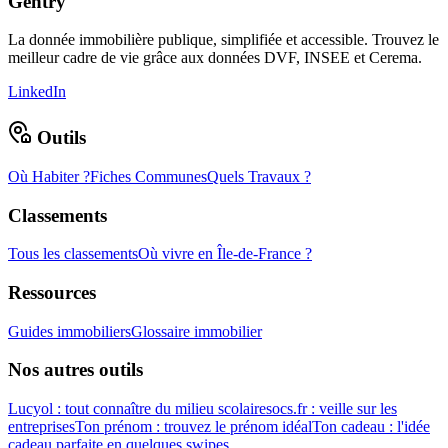
Gentry
La donnée immobilière publique, simplifiée et accessible. Trouvez le
meilleur cadre de vie grâce aux données DVF, INSEE et Cerema.
LinkedIn
Outils
Où Habiter ?
Fiches Communes
Quels Travaux ?
Classements
Tous les classements
Où vivre en Île-de-France ?
Ressources
Guides immobiliers
Glossaire immobilier
Nos autres outils
Lucyol : tout connaître du milieu scolaire
socs.fr : veille sur les
entreprises
Ton prénom : trouvez le prénom idéal
Ton cadeau : l'idée
cadeau parfaite en quelques swipes