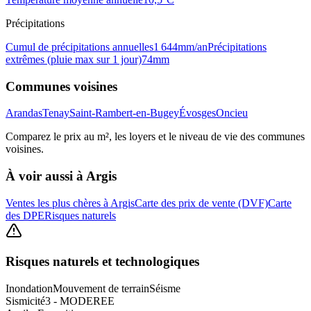
Précipitations
Cumul de précipitations annuelles
1 644
mm/an
Précipitations
extrêmes (pluie max sur 1 jour)
74
mm
Communes voisines
Arandas
Tenay
Saint-Rambert-en-Bugey
Évosges
Oncieu
Comparez le prix au m², les loyers et le niveau de vie des communes
voisines.
À voir aussi à
Argis
Ventes les plus chères à Argis
Carte des prix de vente (DVF)
Carte
des DPE
Risques naturels
Risques naturels et technologiques
Inondation
Mouvement de terrain
Séisme
Sismicité
3 - MODEREE