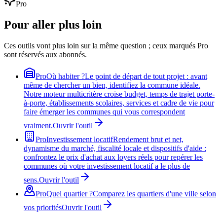
Pro
Pour aller plus loin
Ces outils vont plus loin sur la même question ; ceux marqués Pro
sont réservés aux abonnés.
Pro
Où habiter ?
Le point de départ de tout projet : avant
même de chercher un bien, identifiez la commune idéale.
Notre moteur multicritère croise budget, temps de trajet porte-
à-porte, établissements scolaires, services et cadre de vie pour
faire émerger les communes qui vous correspondent
vraiment.
Ouvrir l'outil
Pro
Investissement locatif
Rendement brut et net,
dynamisme du marché, fiscalité locale et dispositifs d'aide :
confrontez le prix d'achat aux loyers réels pour repérer les
communes où votre investissement locatif a le plus de
sens.
Ouvrir l'outil
Pro
Quel quartier ?
Comparez les quartiers d'une ville selon
vos priorités
Ouvrir l'outil