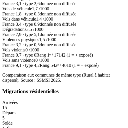
France
3,1
·
type
2,6
donnée non diffusée
Vols de véhicule
1,7
/1000
France
1,8
·
type
0,3
donnée non diffusée
Vols dans véhicule
1,4
/1000
France
3,4
·
type
0,9
donnée non diffusée
Dégradations
3,5
/1000
France
7,9
·
type
5,1
donnée non diffusée
Violences physiques
1,5
/1000
France
3,2
·
type
0,5
donnée non diffusée
Vols violents
0
/1000
France
0,7
·
type
0
Rang
1
ᵉ /
17142
(1 = + exposé)
Vols sans violence
0
/1000
France
9,1
·
type
4,2
Rang
542
ᵉ /
4010
(1 = + exposé)
Comparaison aux communes de même type (
Rural à habitat
dispersé
). Source : SSMSI
2025
.
Migrations résidentielles
Arrivées
15
Départs
5
Solde