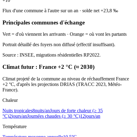
+
10
Flux d'une commune à l'autre sur un an
·
solde net
+
23,8
‰
Principales communes d'échange
Vert = d'où viennent les arrivants · Orange = où vont les partants
Portrait détaillé des foyers non diffusé (effectif insuffisant).
Source : INSEE, migrations résidentielles RP2022.
Climat futur :
France +2 °C (≈ 2030)
Climat projeté de la commune au niveau de réchauffement France
+2 °C, d'après les projections DRIAS (TRACC 2023, Météo-
France).
Chaleur
Nuits tropicales
8
nuits/an
Jours de forte chaleur (≥ 35
°C)
2
jours/an
Journées chaudes (≥ 30 °C)
12
jours/an
Température
Température moyenne annuelle
10,5
°C