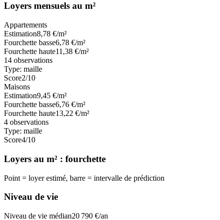
Loyers mensuels au m²
Appartements
Estimation
8,78
€/m²
Fourchette basse
6,78
€/m²
Fourchette haute
11,38
€/m²
14
observations
Type:
maille
Score
2
/10
Maisons
Estimation
9,45
€/m²
Fourchette basse
6,76
€/m²
Fourchette haute
13,22
€/m²
4
observations
Type:
maille
Score
4
/10
Loyers au m² : fourchette
Point = loyer estimé, barre = intervalle de prédiction
Niveau de vie
Niveau de vie médian
20 790
€/an