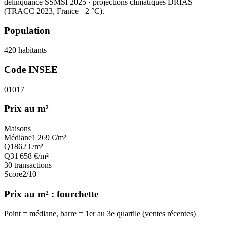
délinquance SSMSI 2025
· projections climatiques DRIAS
(TRACC 2023, France +2 °C).
Population
420
habitants
Code INSEE
01017
Prix au m²
Maisons
Médiane
1 269
€/m²
Q1
862
€/m²
Q3
1 658
€/m²
30
transactions
Score
2
/10
Prix au m² : fourchette
Point = médiane, barre = 1er au 3e quartile (ventes récentes)