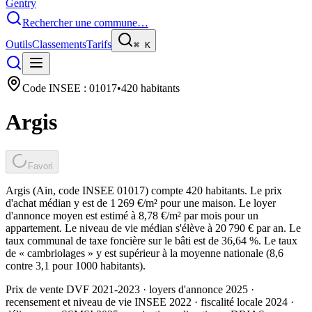
Gentry
Rechercher une commune…
Outils
Classements
Tarifs
⌘
K
Code INSEE :
01017
•
420
habitants
Argis
Favori
Argis (Ain, code INSEE 01017) compte 420 habitants. Le prix
d'achat médian y est de 1 269 €/m² pour une maison. Le loyer
d'annonce moyen est estimé à 8,78 €/m² par mois pour un
appartement. Le niveau de vie médian s'élève à 20 790 € par an. Le
taux communal de taxe foncière sur le bâti est de 36,64 %. Le taux
de « cambriolages » y est supérieur à la moyenne nationale (8,6
contre 3,1 pour 1000 habitants).
Prix de vente DVF 2021-2023 · loyers d'annonce 2025 ·
recensement et niveau de vie INSEE 2022
· fiscalité locale 2024
·