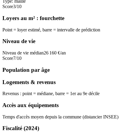
Type:
maille
Score
3
/10
Loyers au m² : fourchette
Point = loyer estimé, barre = intervalle de prédiction
Niveau de vie
Niveau de vie médian
26 160
€/an
Score
7
/10
Population par âge
Logements & revenus
Revenus : point = médiane, barre = 1er au 9e décile
Accès aux équipements
Temps d'accès moyen depuis la commune (distancier INSEE)
Fiscalité
(2024)