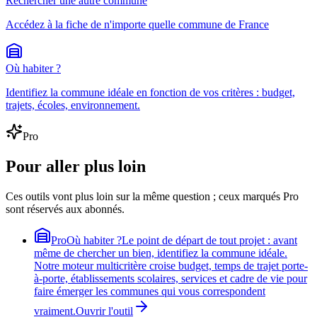
Rechercher une autre commune
Accédez à la fiche de n'importe quelle commune de France
Où habiter ?
Identifiez la commune idéale en fonction de vos critères : budget,
trajets, écoles, environnement.
Pro
Pour aller plus loin
Ces outils vont plus loin sur la même question ; ceux marqués Pro
sont réservés aux abonnés.
Pro
Où habiter ?
Le point de départ de tout projet : avant
même de chercher un bien, identifiez la commune idéale.
Notre moteur multicritère croise budget, temps de trajet porte-
à-porte, établissements scolaires, services et cadre de vie pour
faire émerger les communes qui vous correspondent
vraiment.
Ouvrir l'outil