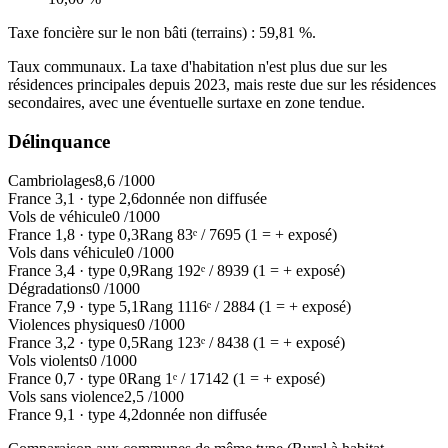
Taxe foncière sur le non bâti (terrains) :
59,81 %
.
Taux communaux. La taxe d'habitation n'est plus due sur les
résidences principales depuis 2023, mais reste due sur les résidences
secondaires, avec une éventuelle surtaxe en zone tendue.
Délinquance
Cambriolages
8,6
/1000
France
3,1
·
type
2,6
donnée non diffusée
Vols de véhicule
0
/1000
France
1,8
·
type
0,3
Rang
83
ᵉ /
7695
(1 = + exposé)
Vols dans véhicule
0
/1000
France
3,4
·
type
0,9
Rang
192
ᵉ /
8939
(1 = + exposé)
Dégradations
0
/1000
France
7,9
·
type
5,1
Rang
1116
ᵉ /
2884
(1 = + exposé)
Violences physiques
0
/1000
France
3,2
·
type
0,5
Rang
123
ᵉ /
8438
(1 = + exposé)
Vols violents
0
/1000
France
0,7
·
type
0
Rang
1
ᵉ /
17142
(1 = + exposé)
Vols sans violence
2,5
/1000
France
9,1
·
type
4,2
donnée non diffusée