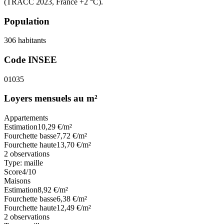
(TRACC 2023, France +2 °C).
Population
306
habitants
Code INSEE
01035
Loyers mensuels au m²
Appartements
Estimation
10,29
€/m²
Fourchette basse
7,72
€/m²
Fourchette haute
13,70
€/m²
2
observations
Type:
maille
Score
4
/10
Maisons
Estimation
8,92
€/m²
Fourchette basse
6,38
€/m²
Fourchette haute
12,49
€/m²
2
observations