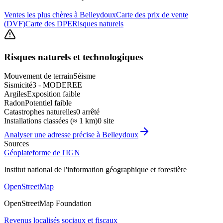
Ventes les plus chères à Belleydoux
Carte des prix de vente
(DVF)
Carte des DPE
Risques naturels
Risques naturels et technologiques
Mouvement de terrain
Séisme
Sismicité
3 - MODEREE
Argiles
Exposition faible
Radon
Potentiel faible
Catastrophes naturelles
0 arrêté
Installations classées (≈ 1 km)
0 site
Analyser une adresse précise à
Belleydoux
Sources
Géoplateforme de l'IGN
Institut national de l'information géographique et forestière
OpenStreetMap
OpenStreetMap Foundation
Revenus localisés sociaux et fiscaux