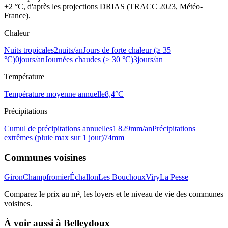
+2 °C, d'après les projections DRIAS (TRACC 2023, Météo-
France).
Chaleur
Nuits tropicales
2
nuits/an
Jours de forte chaleur (≥ 35
°C)
0
jours/an
Journées chaudes (≥ 30 °C)
3
jours/an
Température
Température moyenne annuelle
8,4
°C
Précipitations
Cumul de précipitations annuelles
1 829
mm/an
Précipitations
extrêmes (pluie max sur 1 jour)
74
mm
Communes voisines
Giron
Champfromier
Échallon
Les Bouchoux
Viry
La Pesse
Comparez le prix au m², les loyers et le niveau de vie des communes
voisines.
À voir aussi à
Belleydoux