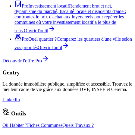
Pro
Investissement locatif
Rendement brut et net,
dynamisme du marché, fiscalité locale et dispositifs d'aide :
confrontez le prix d'achat aux loyers réels pour repérer les
communes où votre investissement locatif a le plus de
sens.
Ouvrir l'outil
Pro
Quel quartier ?
Comparez les quartiers d'une ville selon
vos priorités
Ouvrir l'outil
Découvrir l'offre Pro
Gentry
La donnée immobilière publique, simplifiée et accessible. Trouvez le
meilleur cadre de vie grâce aux données DVF, INSEE et Cerema.
LinkedIn
Outils
Où Habiter ?
Fiches Communes
Quels Travaux ?