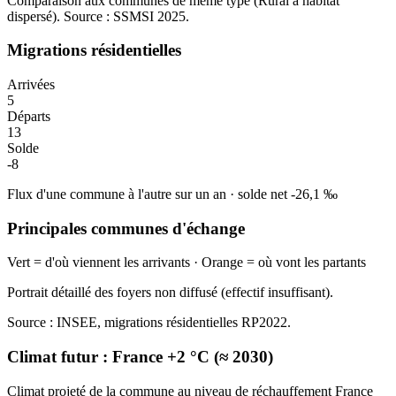
Comparaison aux communes de même type (
Rural à habitat
dispersé
). Source : SSMSI
2025
.
Migrations résidentielles
Arrivées
5
Départs
13
Solde
-8
Flux d'une commune à l'autre sur un an
·
solde net
-26,1
‰
Principales communes d'échange
Vert = d'où viennent les arrivants · Orange = où vont les partants
Portrait détaillé des foyers non diffusé (effectif insuffisant).
Source : INSEE, migrations résidentielles RP2022.
Climat futur :
France +2 °C (≈ 2030)
Climat projeté de la commune au niveau de réchauffement France