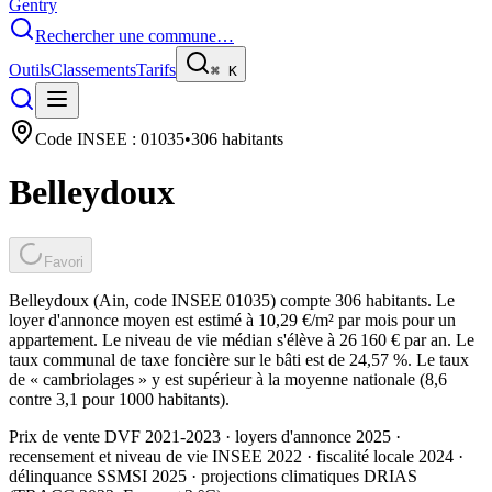
Gentry
Rechercher une commune…
Outils
Classements
Tarifs
⌘
K
Code INSEE :
01035
•
306
habitants
Belleydoux
Favori
Belleydoux (Ain, code INSEE 01035) compte 306 habitants. Le
loyer d'annonce moyen est estimé à 10,29 €/m² par mois pour un
appartement. Le niveau de vie médian s'élève à 26 160 € par an. Le
taux communal de taxe foncière sur le bâti est de 24,57 %. Le taux
de « cambriolages » y est supérieur à la moyenne nationale (8,6
contre 3,1 pour 1000 habitants).
Prix de vente DVF 2021-2023 · loyers d'annonce 2025 ·
recensement et niveau de vie INSEE 2022
· fiscalité locale 2024
·
délinquance SSMSI 2025
· projections climatiques DRIAS