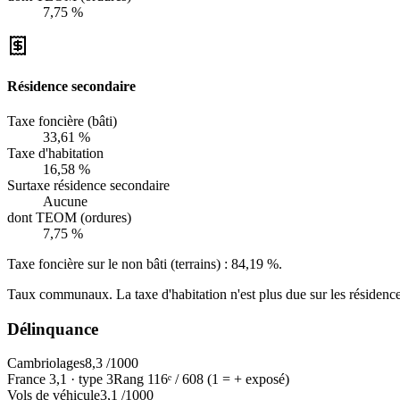
7,75 %
Résidence secondaire
Taxe foncière (bâti)
33,61 %
Taxe d'habitation
16,58 %
Surtaxe résidence secondaire
Aucune
dont TEOM (ordures)
7,75 %
Taxe foncière sur le non bâti (terrains) :
84,19 %
.
Taux communaux. La taxe d'habitation n'est plus due sur les résidence
Délinquance
Cambriolages
8,3
/1000
France
3,1
·
type
3
Rang
116
ᵉ /
608
(1 = + exposé)
Vols de véhicule
3,1
/1000