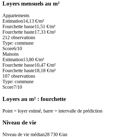
Loyers mensuels au m²
Appartements
Estimation
14,13
€/m²
Fourchette basse
11,51
€/m²
Fourchette haute
17,33
€/m²
212
observations
Type:
commune
Score
6
/10
Maisons
Estimation
13,80
€/m²
Fourchette basse
10,47
€/m²
Fourchette haute
18,18
€/m²
107
observations
Type:
commune
Score
7
/10
Loyers au m² : fourchette
Point = loyer estimé, barre = intervalle de prédiction
Niveau de vie
Niveau de vie médian
28 730
€/an