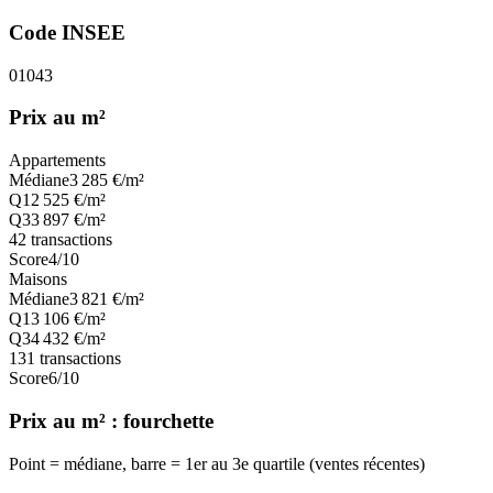
Code INSEE
01043
Prix au m²
Appartements
Médiane
3 285
€/m²
Q1
2 525
€/m²
Q3
3 897
€/m²
42
transactions
Score
4
/10
Maisons
Médiane
3 821
€/m²
Q1
3 106
€/m²
Q3
4 432
€/m²
131
transactions
Score
6
/10
Prix au m² : fourchette
Point = médiane, barre = 1er au 3e quartile (ventes récentes)