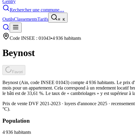
Gentry
Rechercher une commune…
Outils
Classements
Tarifs
⌘
K
Code INSEE :
01043
•
4 936
habitants
Beynost
Favori
Beynost (Ain, code INSEE 01043) compte 4 936 habitants. Le prix d'a
mois pour un appartement. Cela correspond à un rendement locatif bru
le bâti est de 33,61 %. Le taux de « cambriolages » y est supérieur à 
Prix de vente DVF 2021-2023 · loyers d'annonce 2025 · recensement
°C).
Population
4 936
habitants