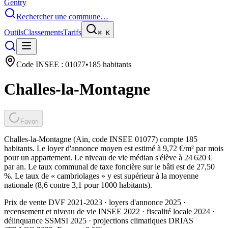
Gentry
Rechercher une commune…
Outils
Classements
Tarifs
⌘
K
Code INSEE :
01077
•
185
habitants
Challes-la-Montagne
Favori
Challes-la-Montagne (Ain, code INSEE 01077) compte 185
habitants. Le loyer d'annonce moyen est estimé à 9,72 €/m² par mois
pour un appartement. Le niveau de vie médian s'élève à 24 620 €
par an. Le taux communal de taxe foncière sur le bâti est de 27,50
%. Le taux de « cambriolages » y est supérieur à la moyenne
nationale (8,6 contre 3,1 pour 1000 habitants).
Prix de vente DVF 2021-2023 · loyers d'annonce 2025 ·
recensement et niveau de vie INSEE 2022
· fiscalité locale 2024
·
délinquance SSMSI 2025
· projections climatiques DRIAS