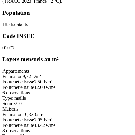
(TRACC 2023, France +2 °C).
Population
185
habitants
Code INSEE
01077
Loyers mensuels au m²
Appartements
Estimation
9,72
€/m²
Fourchette basse
7,50
€/m²
Fourchette haute
12,60
€/m²
6
observations
Type:
maille
Score
3
/10
Maisons
Estimation
10,33
€/m²
Fourchette basse
7,95
€/m²
Fourchette haute
13,42
€/m²
8
observations