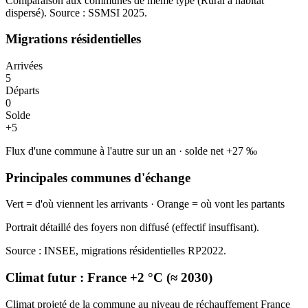
Comparaison aux communes de même type (
Rural à habitat
dispersé
). Source : SSMSI
2025
.
Migrations résidentielles
Arrivées
5
Départs
0
Solde
+
5
Flux d'une commune à l'autre sur un an
·
solde net
+
27
‰
Principales communes d'échange
Vert = d'où viennent les arrivants · Orange = où vont les partants
Portrait détaillé des foyers non diffusé (effectif insuffisant).
Source : INSEE, migrations résidentielles RP2022.
Climat futur :
France +2 °C (≈ 2030)
Climat projeté de la commune au niveau de réchauffement France