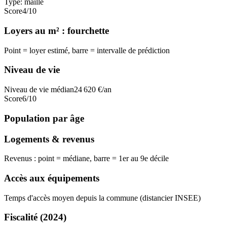
Type:
maille
Score
4
/10
Loyers au m² : fourchette
Point = loyer estimé, barre = intervalle de prédiction
Niveau de vie
Niveau de vie médian
24 620
€/an
Score
6
/10
Population par âge
Logements & revenus
Revenus : point = médiane, barre = 1er au 9e décile
Accès aux équipements
Temps d'accès moyen depuis la commune (distancier INSEE)
Fiscalité
(2024)