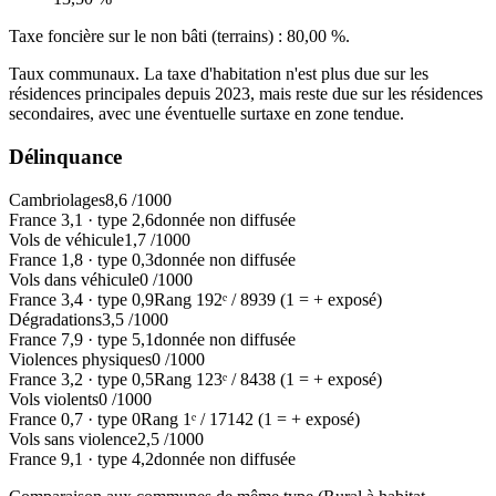
Taxe foncière sur le non bâti (terrains) :
80,00 %
.
Taux communaux. La taxe d'habitation n'est plus due sur les
résidences principales depuis 2023, mais reste due sur les résidences
secondaires, avec une éventuelle surtaxe en zone tendue.
Délinquance
Cambriolages
8,6
/1000
France
3,1
·
type
2,6
donnée non diffusée
Vols de véhicule
1,7
/1000
France
1,8
·
type
0,3
donnée non diffusée
Vols dans véhicule
0
/1000
France
3,4
·
type
0,9
Rang
192
ᵉ /
8939
(1 = + exposé)
Dégradations
3,5
/1000
France
7,9
·
type
5,1
donnée non diffusée
Violences physiques
0
/1000
France
3,2
·
type
0,5
Rang
123
ᵉ /
8438
(1 = + exposé)
Vols violents
0
/1000
France
0,7
·
type
0
Rang
1
ᵉ /
17142
(1 = + exposé)
Vols sans violence
2,5
/1000
France
9,1
·
type
4,2
donnée non diffusée