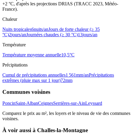
+2 °C, d'après les projections DRIAS (TRACC 2023, Météo-
France).
Chaleur
Nuits tropicales
6
nuits/an
Jours de forte chaleur (≥ 35
°C)
2
jours/an
Journées chaudes (≥ 30 °C)
13
jours/an
Température
Température moyenne annuelle
10,5
°C
Précipitations
Cumul de précipitations annuelles
1 561
mm/an
Précipitations
extrêmes (pluie max sur 1 jour)
72
mm
Communes voisines
Poncin
Saint-Alban
Ceignes
Serrières-sur-Ain
Leyssard
Comparez le prix au m², les loyers et le niveau de vie des communes
voisines.
À voir aussi à
Challes-la-Montagne