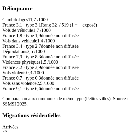
Délinquance
Cambriolages
11,7
/1000
France
3,1
·
type
3,1
Rang
32
ᵉ /
519
(1 = + exposé)
Vols de véhicule
1,7
/1000
France
1,8
·
type
1,9
donnée non diffusée
Vols dans véhicule
1,4
/1000
France
3,4
·
type
2,7
donnée non diffusée
Dégradations
3,5
/1000
France
7,9
·
type
8,3
donnée non diffusée
Violences physiques
1,5
/1000
France
3,2
·
type
3,9
donnée non diffusée
Vols violents
0,3
/1000
France
0,7
·
type
0,3
donnée non diffusée
Vols sans violence
2,5
/1000
France
9,1
·
type
6,6
donnée non diffusée
Comparaison aux communes de même type (
Petites villes
). Source :
SSMSI
2025
.
Migrations résidentielles
Arrivées