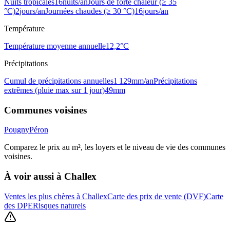
Nuits tropicales
16
nuits/an
Jours de forte chaleur (≥ 35
°C)
2
jours/an
Journées chaudes (≥ 30 °C)
16
jours/an
Température
Température moyenne annuelle
12,2
°C
Précipitations
Cumul de précipitations annuelles
1 129
mm/an
Précipitations
extrêmes (pluie max sur 1 jour)
49
mm
Communes voisines
Pougny
Péron
Comparez le prix au m², les loyers et le niveau de vie des communes
voisines.
À voir aussi à
Challex
Ventes les plus chères à Challex
Carte des prix de vente (DVF)
Carte
des DPE
Risques naturels