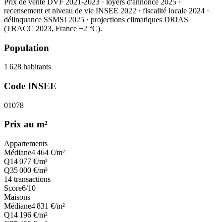
Prix de vente DVF 2021-2023 · loyers d'annonce 2025 ·
recensement et niveau de vie INSEE 2022
· fiscalité locale 2024
·
délinquance SSMSI 2025
· projections climatiques DRIAS
(TRACC 2023, France +2 °C).
Population
1 628
habitants
Code INSEE
01078
Prix au m²
Appartements
Médiane
4 464
€/m²
Q1
4 077
€/m²
Q3
5 000
€/m²
14
transactions
Score
6
/10
Maisons
Médiane
4 831
€/m²
Q1
4 196
€/m²