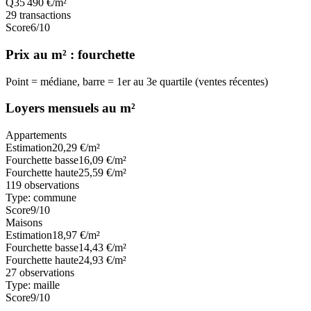
Q3
5 490
€/m²
29
transactions
Score
6
/10
Prix au m² : fourchette
Point = médiane, barre = 1er au 3e quartile (ventes récentes)
Loyers mensuels au m²
Appartements
Estimation
20,29
€/m²
Fourchette basse
16,09
€/m²
Fourchette haute
25,59
€/m²
119
observations
Type:
commune
Score
9
/10
Maisons
Estimation
18,97
€/m²
Fourchette basse
14,43
€/m²
Fourchette haute
24,93
€/m²
27
observations
Type:
maille
Score
9
/10